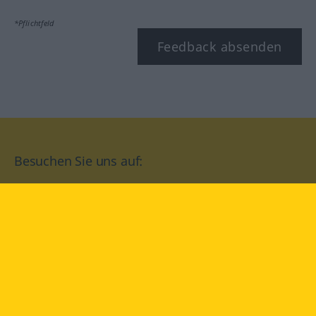
*Pflichtfeld
Feedback absenden
Besuchen Sie uns auf:
facebook
YouTube
Instagram
Langenscheidt