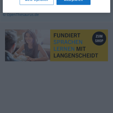
zusichern
© OpenThesaurus.de