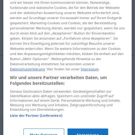
und wir besser mit Ihnen kommunizieren können. Notwendige,
funktionale und statistische Cookies, die für den Betrieb der Webseite
gewährleisten
und der statistischen Auswertung unserer Webseite erforderlich sind,
werden auf Grundlage unserer Vorauswahl immer auf Ihrem Endgerät
Übersicht aller Übersetzungen
gespeichert. Marketing-Cookies und Cookies, die der Bereitstellung
(Für mehr Details die Übersetzung anklicken/antippen)
personalisierter Werbung dienen, werden nur gespeichert, wenn Sie uns
durch einen Klick auf den „Akzeptieren“-Button Ihr Einverständnis
geben. Klicken Sie ansonsten auf „Fortfahren ohne Akzeptieren“. Sie
ábyrgjast, heimila
können Ihre Einwilligung jederzeit für zukünftige Besuche unserer
Webseite widerrufen. Wenn Sie weitere Informationen zu den Cookies
und den Anpassungsmöglichkeiten möchten, klicken Sie einfach auf den
Button „Mehr Optionen“. Weitergehende Hinweise zu der
Datenverarbeitung entnehmen Sie ansonsten unserer
Datenschutzerklärung
. Hier finden Sie unser
Impressum
.
ábyrgjast
gewährleisten
Wir und unsere Partner verarbeiten Daten, um
Folgendes bereitzustellen:
heimila
gewährleisten
Genaue Geolocation-Daten verwenden. Geräteeigenschaften zur
Identifikation aktiv abfragen. Speichern von und/oder Zugriff auf
Informationen auf einem Gerät. Personalisierte Werbung und Inhalte,
Messung von Werbung und Inhalten, Zielgruppenforschung und
Synonyme für "gewährleisten"
Entwicklung von Dienstleistungen.
Liste der Partner (Lieferanten)
garantieren
,
(sich) verbürgen (für)
,
sorgen
,
versprechen
,
Mehr Optionen
Akzeptieren