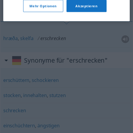
Mehr Optionen
Akzeptieren
hræða, skelfa
hræða
,
skelfa
erschrecken
Synonyme für "erschrecken"
erschüttern
,
schockieren
stocken
,
innehalten
,
stutzen
schrecken
einschüchtern
,
ängstigen