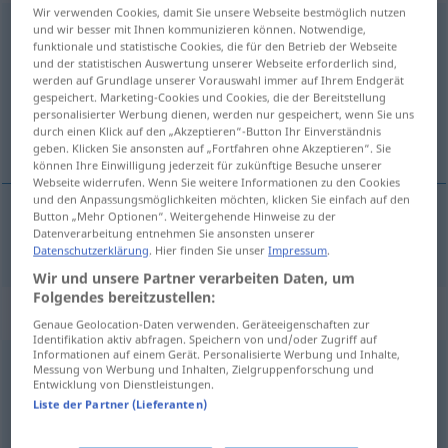
Wir verwenden Cookies, damit Sie unsere Webseite bestmöglich nutzen
erschrecken
v/r
und wir besser mit Ihnen kommunizieren können. Notwendige,
funktionale und statistische Cookies, die für den Betrieb der Webseite
und der statistischen Auswertung unserer Webseite erforderlich sind,
Übersicht aller Übersetzungen
werden auf Grundlage unserer Vorauswahl immer auf Ihrem Endgerät
(Für mehr Details die Übersetzung anklicken/antippen)
gespeichert. Marketing-Cookies und Cookies, die der Bereitstellung
personalisierter Werbung dienen, werden nur gespeichert, wenn Sie uns
durch einen Klick auf den „Akzeptieren“-Button Ihr Einverständnis
hræðast, skelfast
geben. Klicken Sie ansonsten auf „Fortfahren ohne Akzeptieren“. Sie
können Ihre Einwilligung jederzeit für zukünftige Besuche unserer
Webseite widerrufen. Wenn Sie weitere Informationen zu den Cookies
und den Anpassungsmöglichkeiten möchten, klicken Sie einfach auf den
Button „Mehr Optionen“. Weitergehende Hinweise zu der
Datenverarbeitung entnehmen Sie ansonsten unserer
hræðast
, skelfast
erschrecken
Datenschutzerklärung
. Hier finden Sie unser
Impressum
.
Wir und unsere Partner verarbeiten Daten, um
Folgendes bereitzustellen:
„erschrecken“
: transitives Verb
Genaue Geolocation-Daten verwenden. Geräteeigenschaften zur
Identifikation aktiv abfragen. Speichern von und/oder Zugriff auf
Informationen auf einem Gerät. Personalisierte Werbung und Inhalte,
erschrecken
v/t
Messung von Werbung und Inhalten, Zielgruppenforschung und
Entwicklung von Dienstleistungen.
Übersicht aller Übersetzungen
Liste der Partner (Lieferanten)
(Für mehr Details die Übersetzung anklicken/antippen)