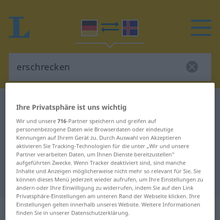
Deutsch-Isländisch Wörterbuch
erschrecken
Ihre Privatsphäre ist uns wichtig
Deutsch-Isländisch Übersetzung
Wir und unsere
716
-Partner speichern und greifen auf
personenbezogene Daten wie Browserdaten oder eindeutige
für "erschrecken"
Kennungen auf Ihrem Gerät zu. Durch Auswahl von Akzeptieren
aktivieren Sie Tracking-Technologien für die unter „Wir und unsere
Partner verarbeiten Daten, um Ihnen Dienste bereitzustellen“
"erschrecken" Isländisch
aufgeführten Zwecke. Wenn Tracker deaktiviert sind, sind manche
Inhalte und Anzeigen möglicherweise nicht mehr so relevant für Sie. Sie
Übersetzung
können dieses Menü jederzeit wieder aufrufen, um Ihre Einstellungen zu
ändern oder Ihre Einwilligung zu widerrufen, indem Sie auf den Link
Privatsphäre-Einstellungen am unteren Rand der Webseite klicken. Ihre
Einstellungen gelten innerhalb unseres Website. Weitere Informationen
„erschrecken“
: reflexives Verb
finden Sie in unserer Datenschutzerklärung.