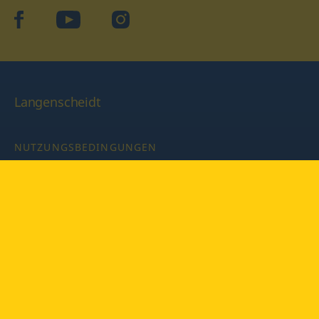
facebook
YouTube
Instagram
Langenscheidt
NUTZUNGSBEDINGUNGEN
DATENSCHUTZBESTIMMUNGEN
IMPRESSUM
PRIVATSPHÄRE-EINSTELLUNGEN
LATEINWÖRTERBUCH MIT CODE
Copyright © 2026 PONS Langenscheidt GmbH, Alle Rechte
vorbehalten.