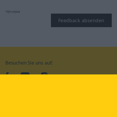
*Pflichtfeld
Feedback absenden
Besuchen Sie uns auf:
facebook
YouTube
Instagram
Langenscheidt