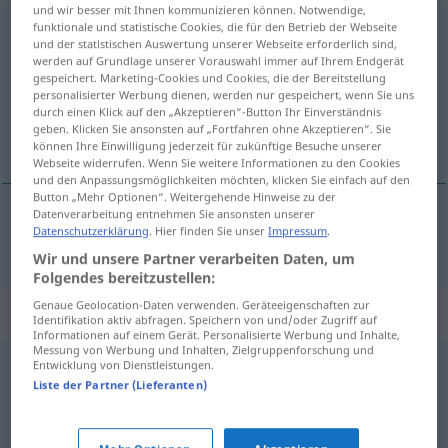
und wir besser mit Ihnen kommunizieren können. Notwendige,
funktionale und statistische Cookies, die für den Betrieb der Webseite
innehalten
und der statistischen Auswertung unserer Webseite erforderlich sind,
werden auf Grundlage unserer Vorauswahl immer auf Ihrem Endgerät
Übersicht aller Übersetzungen
gespeichert. Marketing-Cookies und Cookies, die der Bereitstellung
(Für mehr Details die Übersetzung anklicken/antippen)
personalisierter Werbung dienen, werden nur gespeichert, wenn Sie uns
durch einen Klick auf den „Akzeptieren“-Button Ihr Einverständnis
geben. Klicken Sie ansonsten auf „Fortfahren ohne Akzeptieren“. Sie
hætta um stund
können Ihre Einwilligung jederzeit für zukünftige Besuche unserer
Webseite widerrufen. Wenn Sie weitere Informationen zu den Cookies
und den Anpassungsmöglichkeiten möchten, klicken Sie einfach auf den
Button „Mehr Optionen“. Weitergehende Hinweise zu der
Datenverarbeitung entnehmen Sie ansonsten unserer
Datenschutzerklärung
. Hier finden Sie unser
Impressum
.
hætta
(um stund)
innehalten
Wir und unsere Partner verarbeiten Daten, um
Folgendes bereitzustellen:
Genaue Geolocation-Daten verwenden. Geräteeigenschaften zur
Synonyme für "innehalten"
Identifikation aktiv abfragen. Speichern von und/oder Zugriff auf
Informationen auf einem Gerät. Personalisierte Werbung und Inhalte,
Messung von Werbung und Inhalten, Zielgruppenforschung und
Entwicklung von Dienstleistungen.
(sich) unterbrechen
Liste der Partner (Lieferanten)
stocken
,
erschrecken
,
stutzen