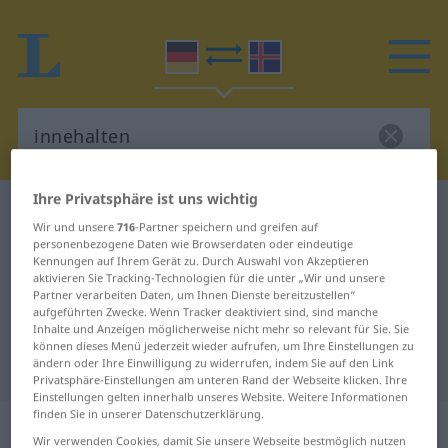
Ihre Privatsphäre ist uns wichtig
Deutsch-Isländisch Wörterbuch
innehalten
Wir und unsere
716
-Partner speichern und greifen auf
Deutsch-Isländisch Übersetzung
personenbezogene Daten wie Browserdaten oder eindeutige
Kennungen auf Ihrem Gerät zu. Durch Auswahl von Akzeptieren
für "innehalten"
aktivieren Sie Tracking-Technologien für die unter „Wir und unsere
Partner verarbeiten Daten, um Ihnen Dienste bereitzustellen“
aufgeführten Zwecke. Wenn Tracker deaktiviert sind, sind manche
Inhalte und Anzeigen möglicherweise nicht mehr so relevant für Sie. Sie
"innehalten" Isländisch
können dieses Menü jederzeit wieder aufrufen, um Ihre Einstellungen zu
Übersetzung
ändern oder Ihre Einwilligung zu widerrufen, indem Sie auf den Link
Privatsphäre-Einstellungen am unteren Rand der Webseite klicken. Ihre
Einstellungen gelten innerhalb unseres Website. Weitere Informationen
finden Sie in unserer Datenschutzerklärung.
„innehalten“
Wir verwenden Cookies, damit Sie unsere Webseite bestmöglich nutzen