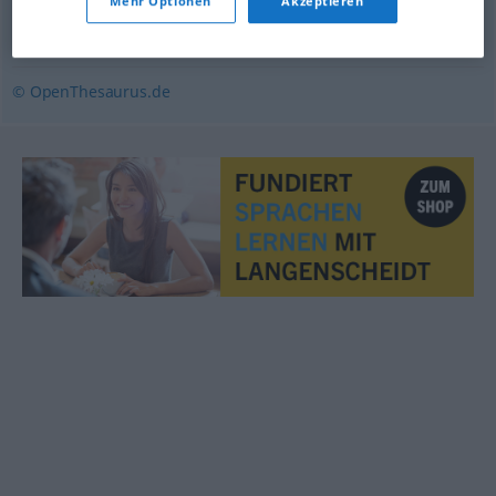
Mehr Optionen
Akzeptieren
zögern
,
(sich) zieren
,
zaudern
© OpenThesaurus.de