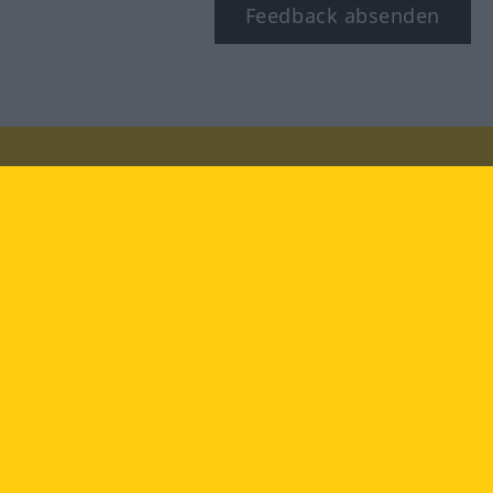
Feedback absenden
Besuchen Sie uns auf:
facebook
YouTube
Instagram
Langenscheidt
NUTZUNGSBEDINGUNGEN
DATENSCHUTZBESTIMMUNGEN