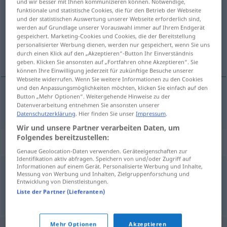
und wir besser mit Ihnen kommunizieren können. Notwendige,
funktionale und statistische Cookies, die für den Betrieb der Webseite
Übersicht aller Übersetzungen
und der statistischen Auswertung unserer Webseite erforderlich sind,
werden auf Grundlage unserer Vorauswahl immer auf Ihrem Endgerät
(Für mehr Details die Übersetzung anklicken/antippen)
gespeichert. Marketing-Cookies und Cookies, die der Bereitstellung
personalisierter Werbung dienen, werden nur gespeichert, wenn Sie uns
hræða
durch einen Klick auf den „Akzeptieren“-Button Ihr Einverständnis
geben. Klicken Sie ansonsten auf „Fortfahren ohne Akzeptieren“. Sie
können Ihre Einwilligung jederzeit für zukünftige Besuche unserer
Webseite widerrufen. Wenn Sie weitere Informationen zu den Cookies
und den Anpassungsmöglichkeiten möchten, klicken Sie einfach auf den
Button „Mehr Optionen“. Weitergehende Hinweise zu der
hræða
schrecken
Datenverarbeitung entnehmen Sie ansonsten unserer
Datenschutzerklärung
. Hier finden Sie unser
Impressum
.
Wir und unsere Partner verarbeiten Daten, um
Folgendes bereitzustellen:
Synonyme für "schrecken"
Genaue Geolocation-Daten verwenden. Geräteeigenschaften zur
Identifikation aktiv abfragen. Speichern von und/oder Zugriff auf
Informationen auf einem Gerät. Personalisierte Werbung und Inhalte,
Messung von Werbung und Inhalten, Zielgruppenforschung und
erschrecken
Entwicklung von Dienstleistungen.
Liste der Partner (Lieferanten)
© OpenThesaurus.de
Mehr Optionen
Akzeptieren