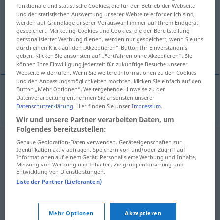
funktionale und statistische Cookies, die für den Betrieb der Webseite
und der statistischen Auswertung unserer Webseite erforderlich sind,
Übersicht aller Übersetzungen
werden auf Grundlage unserer Vorauswahl immer auf Ihrem Endgerät
(Für mehr Details die Übersetzung anklicken/antippen)
gespeichert. Marketing-Cookies und Cookies, die der Bereitstellung
personalisierter Werbung dienen, werden nur gespeichert, wenn Sie uns
durch einen Klick auf den „Akzeptieren“-Button Ihr Einverständnis
erschrecken
geben. Klicken Sie ansonsten auf „Fortfahren ohne Akzeptieren“. Sie
können Ihre Einwilligung jederzeit für zukünftige Besuche unserer
Webseite widerrufen. Wenn Sie weitere Informationen zu den Cookies
und den Anpassungsmöglichkeiten möchten, klicken Sie einfach auf den
Button „Mehr Optionen“. Weitergehende Hinweise zu der
Datenverarbeitung entnehmen Sie ansonsten unserer
erschrecken
skelfa
Datenschutzerklärung
. Hier finden Sie unser
Impressum
.
Wir und unsere Partner verarbeiten Daten, um
Folgendes bereitzustellen:
Genaue Geolocation-Daten verwenden. Geräteeigenschaften zur
Identifikation aktiv abfragen. Speichern von und/oder Zugriff auf
Informationen auf einem Gerät. Personalisierte Werbung und Inhalte,
Messung von Werbung und Inhalten, Zielgruppenforschung und
Entwicklung von Dienstleistungen.
Liste der Partner (Lieferanten)
Mehr Optionen
Akzeptieren