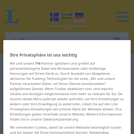
Ihre Privatsphäre ist uns wichtig
Isländisch-Deutsch Wörterbuch
skelfa
Wir und unsere
716
-Partner speichern und greifen auf
personenbezogene Daten wie Browserdaten oder eindeutige
Isländisch-Deutsch Übersetzung
Kennungen auf Ihrem Gerät zu. Durch Auswahl von Akzeptieren
aktivieren Sie Tracking-Technologien für die unter „Wir und unsere
für "skelfa"
Partner verarbeiten Daten, um Ihnen Dienste bereitzustellen“
aufgeführten Zwecke. Wenn Tracker deaktiviert sind, sind manche
Inhalte und Anzeigen möglicherweise nicht mehr so relevant für Sie. Sie
"skelfa" Deutsch Übersetzung
können dieses Menü jederzeit wieder aufrufen, um Ihre Einstellungen zu
ändern oder Ihre Einwilligung zu widerrufen, indem Sie auf den Link
Privatsphäre-Einstellungen am unteren Rand der Webseite klicken. Ihre
Einstellungen gelten innerhalb unseres Website. Weitere Informationen
„skelfa“
finden Sie in unserer Datenschutzerklärung.
Wir verwenden Cookies, damit Sie unsere Webseite bestmöglich nutzen
und wir besser mit Ihnen kommunizieren können. Notwendige,
skelfa