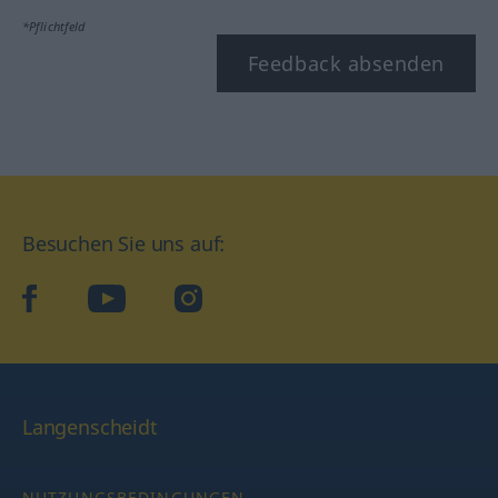
*Pflichtfeld
Feedback absenden
Besuchen Sie uns auf:
facebook
YouTube
Instagram
Langenscheidt
NUTZUNGSBEDINGUNGEN