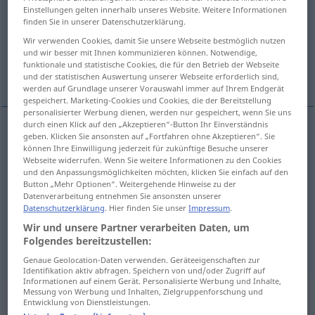
Einstellungen gelten innerhalb unseres Website. Weitere Informationen
finden Sie in unserer Datenschutzerklärung.
Übersicht aller Übersetzungen
Wir verwenden Cookies, damit Sie unsere Webseite bestmöglich nutzen
(Für mehr Details die Übersetzung anklicken/antippen)
und wir besser mit Ihnen kommunizieren können. Notwendige,
funktionale und statistische Cookies, die für den Betrieb der Webseite
réveiller, éveiller, réveiller, susciter
und der statistischen Auswertung unserer Webseite erforderlich sind,
werden auf Grundlage unserer Vorauswahl immer auf Ihrem Endgerät
gespeichert. Marketing-Cookies und Cookies, die der Bereitstellung
personalisierter Werbung dienen, werden nur gespeichert, wenn Sie uns
durch einen Klick auf den „Akzeptieren“-Button Ihr Einverständnis
geben. Klicken Sie ansonsten auf „Fortfahren ohne Akzeptieren“. Sie
réveiller
wecken
können Ihre Einwilligung jederzeit für zukünftige Besuche unserer
Webseite widerrufen. Wenn Sie weitere Informationen zu den Cookies
und den Anpassungsmöglichkeiten möchten, klicken Sie einfach auf den
éveiller
wecken
Interesse
FIG
Button „Mehr Optionen“. Weitergehende Hinweise zu der
Datenverarbeitung entnehmen Sie ansonsten unserer
Datenschutzerklärung
. Hier finden Sie unser
Impressum
.
susciter
wecken
Interesse
FIG
Wir und unsere Partner verarbeiten Daten, um
Folgendes bereitzustellen:
réveiller
wecken
Erinnerungen
Genaue Geolocation-Daten verwenden. Geräteeigenschaften zur
Identifikation aktiv abfragen. Speichern von und/oder Zugriff auf
Informationen auf einem Gerät. Personalisierte Werbung und Inhalte,
Messung von Werbung und Inhalten, Zielgruppenforschung und
Beispielsätze für "wecken"
Entwicklung von Dienstleistungen.