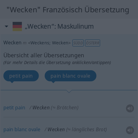
"Wecken" Französisch Übersetzung
„Wecken“
: Maskulinum
Wecken
m
<
Weckens
;
Wecken
>
SÜDD
ÖSTERR
Übersicht aller Übersetzungen
(Für mehr Details die Übersetzung anklicken/antippen)
petit pain
pain blanc ovale
petit
pain
Wecken
(≈ Brötchen)
pain
blanc
ovale
Wecken
(≈ längliches Brot)