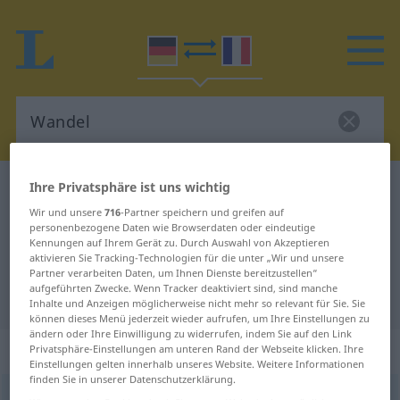
Ihre Privatsphäre ist uns wichtig
Deutsch-Französisch Wörterbuch
Wandel
Wir und unsere
716
-Partner speichern und greifen auf
Deutsch-Französisch Übersetzung
personenbezogene Daten wie Browserdaten oder eindeutige
für "Wandel"
Kennungen auf Ihrem Gerät zu. Durch Auswahl von Akzeptieren
aktivieren Sie Tracking-Technologien für die unter „Wir und unsere
Partner verarbeiten Daten, um Ihnen Dienste bereitzustellen“
aufgeführten Zwecke. Wenn Tracker deaktiviert sind, sind manche
"Wandel" Französisch Übersetzung
Inhalte und Anzeigen möglicherweise nicht mehr so relevant für Sie. Sie
können dieses Menü jederzeit wieder aufrufen, um Ihre Einstellungen zu
ändern oder Ihre Einwilligung zu widerrufen, indem Sie auf den Link
„Wandel“
: Maskulinum
Privatsphäre-Einstellungen am unteren Rand der Webseite klicken. Ihre
Einstellungen gelten innerhalb unseres Website. Weitere Informationen
finden Sie in unserer Datenschutzerklärung.
Wandel
[ˈvandəl]
m
<
Wandels
>