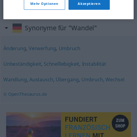
Mehr Optionen
Akzeptieren
les activités (d’un
pays
,
etc
)
Synonyme für "Wandel"
Änderung
,
Verwerfung
,
Umbruch
Unbeständigkeit
,
Schnelllebigkeit
,
Instabilität
Wandlung
,
Austausch
,
Übergang
,
Umbruch
,
Wechsel
© OpenThesaurus.de