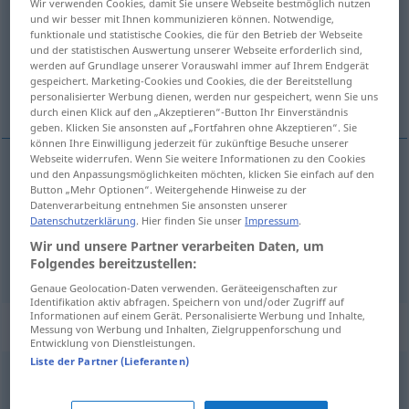
Wir verwenden Cookies, damit Sie unsere Webseite bestmöglich nutzen
und wir besser mit Ihnen kommunizieren können. Notwendige,
Übersicht aller Übersetzungen
funktionale und statistische Cookies, die für den Betrieb der Webseite
und der statistischen Auswertung unserer Webseite erforderlich sind,
(Für mehr Details die Übersetzung anklicken/antippen)
werden auf Grundlage unserer Vorauswahl immer auf Ihrem Endgerät
gespeichert. Marketing-Cookies und Cookies, die der Bereitstellung
changement, transformation
personalisierter Werbung dienen, werden nur gespeichert, wenn Sie uns
durch einen Klick auf den „Akzeptieren“-Button Ihr Einverständnis
geben. Klicken Sie ansonsten auf „Fortfahren ohne Akzeptieren“. Sie
können Ihre Einwilligung jederzeit für zukünftige Besuche unserer
Webseite widerrufen. Wenn Sie weitere Informationen zu den Cookies
und den Anpassungsmöglichkeiten möchten, klicken Sie einfach auf den
changement
m
Wandel
Button „Mehr Optionen“. Weitergehende Hinweise zu der
Datenverarbeitung entnehmen Sie ansonsten unserer
Datenschutzerklärung
. Hier finden Sie unser
Impressum
.
transformation
f
Wandel
grundlegender
Wir und unsere Partner verarbeiten Daten, um
Folgendes bereitzustellen:
Genaue Geolocation-Daten verwenden. Geräteeigenschaften zur
Identifikation aktiv abfragen. Speichern von und/oder Zugriff auf
Informationen auf einem Gerät. Personalisierte Werbung und Inhalte,
Beispielsätze für "Wandel"
Messung von Werbung und Inhalten, Zielgruppenforschung und
Entwicklung von Dienstleistungen.
Liste der Partner (Lieferanten)
Handel
und Wandel
le
mode
de
vie