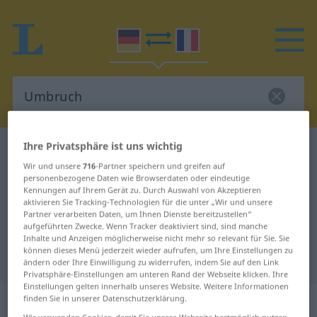
Ihre Privatsphäre ist uns wichtig
Deutsch-Französisch Wörterbuch
Umbruch
Wir und unsere
716
-Partner speichern und greifen auf
Deutsch-Französisch Übersetzung
personenbezogene Daten wie Browserdaten oder eindeutige
Kennungen auf Ihrem Gerät zu. Durch Auswahl von Akzeptieren
für "Umbruch"
aktivieren Sie Tracking-Technologien für die unter „Wir und unsere
Partner verarbeiten Daten, um Ihnen Dienste bereitzustellen“
aufgeführten Zwecke. Wenn Tracker deaktiviert sind, sind manche
"Umbruch" Französisch
Inhalte und Anzeigen möglicherweise nicht mehr so relevant für Sie. Sie
können dieses Menü jederzeit wieder aufrufen, um Ihre Einstellungen zu
Übersetzung
ändern oder Ihre Einwilligung zu widerrufen, indem Sie auf den Link
Privatsphäre-Einstellungen am unteren Rand der Webseite klicken. Ihre
Einstellungen gelten innerhalb unseres Website. Weitere Informationen
„Umbruch“
: Maskulinum
finden Sie in unserer Datenschutzerklärung.
Wir verwenden Cookies, damit Sie unsere Webseite bestmöglich nutzen