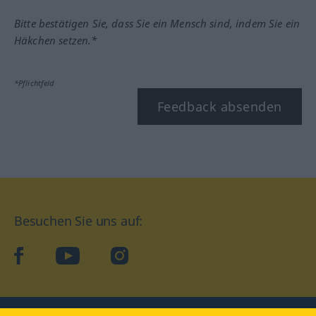
Bitte bestätigen Sie, dass Sie ein Mensch sind, indem Sie ein
Häkchen setzen.*
*Pflichtfeld
Feedback absenden
Besuchen Sie uns auf:
facebook
YouTube
Instagram