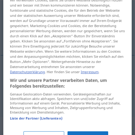
und wir besser mit Ihnen kommunizieren können. Notwendige,
Umbruch
m
funktionale und statistische Cookies, die für den Betrieb der Webseite
und der statistischen Auswertung unserer Webseite erforderlich sind,
Übersicht aller Übersetzungen
werden auf Grundlage unserer Vorauswahl immer auf Ihrem Endgerät
gespeichert. Marketing-Cookies und Cookies, die der Bereitstellung
(Für mehr Details die Übersetzung anklicken/antippen)
personalisierter Werbung dienen, werden nur gespeichert, wenn Sie uns
durch einen Klick auf den „Akzeptieren“-Button Ihr Einverständnis
bouleversement
mise en pages
geben. Klicken Sie ansonsten auf „Fortfahren ohne Akzeptieren“. Sie
können Ihre Einwilligung jederzeit für zukünftige Besuche unserer
Webseite widerrufen. Wenn Sie weitere Informationen zu den Cookies
und den Anpassungsmöglichkeiten möchten, klicken Sie einfach auf den
Button „Mehr Optionen“. Weitergehende Hinweise zu der
Datenverarbeitung entnehmen Sie ansonsten unserer
bouleversement
m
Umbruch
(≈ Umwälzung)
Datenschutzerklärung
. Hier finden Sie unser
Impressum
.
Wir und unsere Partner verarbeiten Daten, um
Folgendes bereitzustellen:
Genaue Geolocation-Daten verwenden. Geräteeigenschaften zur
Identifikation aktiv abfragen. Speichern von und/oder Zugriff auf
mise
f
en pages
Umbruch
TYPO
Informationen auf einem Gerät. Personalisierte Werbung und Inhalte,
Messung von Werbung und Inhalten, Zielgruppenforschung und
Entwicklung von Dienstleistungen.
Liste der Partner (Lieferanten)
Synonyme für "Umbruch"