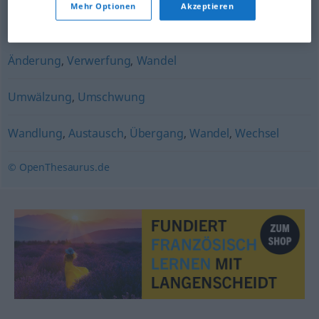
Mehr Optionen
Akzeptieren
Wirren
,
Chaos (gesellschaftlich)
Änderung
,
Verwerfung
,
Wandel
Umwälzung
,
Umschwung
Wandlung
,
Austausch
,
Übergang
,
Wandel
,
Wechsel
© OpenThesaurus.de