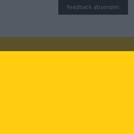
Feedback absenden
Besuchen Sie uns auf:
facebook
YouTube
Instagram
Langenscheidt
NUTZUNGSBEDINGUNGEN