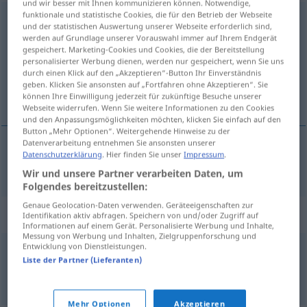
und wir besser mit Ihnen kommunizieren können. Notwendige,
funktionale und statistische Cookies, die für den Betrieb der Webseite
Osteuropa
n
und der statistischen Auswertung unserer Webseite erforderlich sind,
werden auf Grundlage unserer Vorauswahl immer auf Ihrem Endgerät
Übersicht aller Übersetzungen
gespeichert. Marketing-Cookies und Cookies, die der Bereitstellung
personalisierter Werbung dienen, werden nur gespeichert, wenn Sie uns
(Für mehr Details die Übersetzung anklicken/antippen)
durch einen Klick auf den „Akzeptieren“-Button Ihr Einverständnis
geben. Klicken Sie ansonsten auf „Fortfahren ohne Akzeptieren“. Sie
l’Europe de l’Est
können Ihre Einwilligung jederzeit für zukünftige Besuche unserer
Webseite widerrufen. Wenn Sie weitere Informationen zu den Cookies
und den Anpassungsmöglichkeiten möchten, klicken Sie einfach auf den
Button „Mehr Optionen“. Weitergehende Hinweise zu der
Datenverarbeitung entnehmen Sie ansonsten unserer
Datenschutzerklärung
. Hier finden Sie unser
Impressum
.
l’Europe de l’Est
Osteuropa
Wir und unsere Partner verarbeiten Daten, um
Folgendes bereitzustellen:
Genaue Geolocation-Daten verwenden. Geräteeigenschaften zur
Beispielsätze für "Osteuropa"
Identifikation aktiv abfragen. Speichern von und/oder Zugriff auf
Informationen auf einem Gerät. Personalisierte Werbung und Inhalte,
Messung von Werbung und Inhalten, Zielgruppenforschung und
Entwicklung von Dienstleistungen.
der gesellschaftliche
Umbruch
in Osteuropa
Liste der Partner (Lieferanten)
les mutations
fpl
de la
société
en
Europe
de l’Est
Mehr Optionen
Akzeptieren