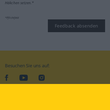
Häkchen setzen.*
*Pflichtfeld
Feedback absenden
Besuchen Sie uns auf:
facebook
YouTube
Instagram
Langenscheidt