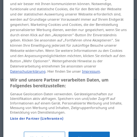
und wir besser mit Ihnen kommunizieren können. Notwendige,
funktionale und statistische Cookies, die für den Betrieb der Webseite
Übersicht aller Übersetzungen
und der statistischen Auswertung unserer Webseite erforderlich sind,
(Für mehr Details die Übersetzung anklicken/antippen)
werden auf Grundlage unserer Vorauswahl immer auf Ihrem Endgerät
gespeichert. Marketing-Cookies und Cookies, die der Bereitstellung
personalisierter Werbung dienen, werden nur gespeichert, wenn Sie uns
Europa
durch einen Klick auf den „Akzeptieren“-Button Ihr Einverständnis
geben. Klicken Sie ansonsten auf „Fortfahren ohne Akzeptieren“. Sie
können Ihre Einwilligung jederzeit für zukünftige Besuche unserer
der gemeinsame europäische Agrarmarkt
Webseite widerrufen. Wenn Sie weitere Informationen zu den Cookies
und den Anpassungsmöglichkeiten möchten, klicken Sie einfach auf den
Button „Mehr Optionen“. Weitergehende Hinweise zu der
das Europa der Zwölf
Datenverarbeitung entnehmen Sie ansonsten unserer
Datenschutzerklärung
. Hier finden Sie unser
Impressum
.
Wir und unsere Partner verarbeiten Daten, um
Folgendes bereitzustellen:
Beispiele
Genaue Geolocation-Daten verwenden. Geräteeigenschaften zur
Identifikation aktiv abfragen. Speichern von und/oder Zugriff auf
l’Europe
Informationen auf einem Gerät. Personalisierte Werbung und Inhalte,
Messung von Werbung und Inhalten, Zielgruppenforschung und
n
Europa
Entwicklung von Dienstleistungen.
Liste der Partner (Lieferanten)
l’Europe verte