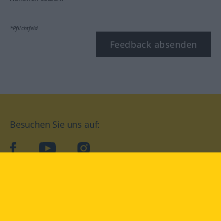
*Pflichtfeld
Feedback absenden
Besuchen Sie uns auf:
facebook
YouTube
Instagram
Langenscheidt