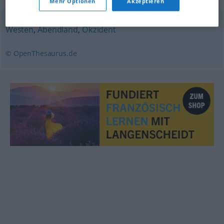
Mehr Optionen
Akzeptieren
Westen
,
Abendland
,
Okzident
© OpenThesaurus.de