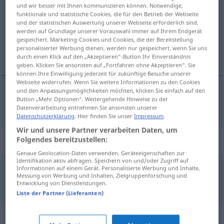
und wir besser mit Ihnen kommunizieren können. Notwendige,
funktionale und statistische Cookies, die für den Betrieb der Webseite
Übersicht aller Übersetzungen
und der statistischen Auswertung unserer Webseite erforderlich sind,
(Für mehr Details die Übersetzung anklicken/antippen)
werden auf Grundlage unserer Vorauswahl immer auf Ihrem Endgerät
gespeichert. Marketing-Cookies und Cookies, die der Bereitstellung
personalisierter Werbung dienen, werden nur gespeichert, wenn Sie uns
l’Europe
durch einen Klick auf den „Akzeptieren“-Button Ihr Einverständnis
geben. Klicken Sie ansonsten auf „Fortfahren ohne Akzeptieren“. Sie
können Ihre Einwilligung jederzeit für zukünftige Besuche unserer
Webseite widerrufen. Wenn Sie weitere Informationen zu den Cookies
und den Anpassungsmöglichkeiten möchten, klicken Sie einfach auf den
Button „Mehr Optionen“. Weitergehende Hinweise zu der
l’Europe
f
Europa
Datenverarbeitung entnehmen Sie ansonsten unserer
Datenschutzerklärung
. Hier finden Sie unser
Impressum
.
Wir und unsere Partner verarbeiten Daten, um
Beispielsätze für "Europa"
Folgendes bereitzustellen:
Genaue Geolocation-Daten verwenden. Geräteeigenschaften zur
Identifikation aktiv abfragen. Speichern von und/oder Zugriff auf
Informationen auf einem Gerät. Personalisierte Werbung und Inhalte,
in
ganz
Europa
Messung von Werbung und Inhalten, Zielgruppenforschung und
dans toute l’Europe
Entwicklung von Dienstleistungen.
Liste der Partner (Lieferanten)
Synonyme für "Europa"