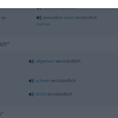
leicht
verständlich
à
qn
jemandem
etwas
verständlich
machen
ich"
allgemein
verständlich
schwer
verständlich
leicht
verständlich
h"