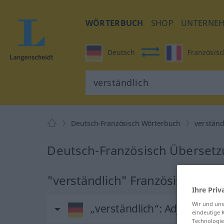
WÖRTERBUCH
SHOP
UNTERNE
Deutsch
Französisc
Deutsch-Französisch Wörterbuch
verständ
Deutsch-Französisch Übersetzu
"verständlich" Französisch Übe
Ihre Priv
Wir und un
„verständlich“
: Adjektiv
eindeutige 
Technologie