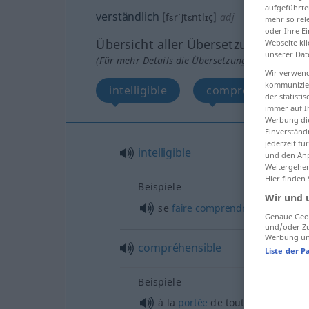
aufgeführte
verständlich
[fɛrˈʃtɛntlɪç]
adj
mehr so rel
oder Ihre E
Übersicht aller Übersetzungen
Webseite kli
unserer Dat
(Für mehr Details die Übersetzung anklicken/an
Wir verwend
kommunizier
intelligible
compréhensible
der statist
immer auf I
Werbung die
Einverständ
jederzeit f
intelligible
und den Anp
Weitergehen
Hier finden
Beispiele
Wir und 
se
faire
comprendre
Genaue Geol
und/oder Zu
Werbung und
compréhensible
Liste der P
Beispiele
à la
portée
de tout le
monde