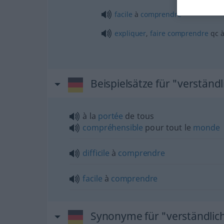
facile
à
comprendre
expliquer
,
faire
comprendre
qc
Beispielsätze für "verständl
à la
portée
de tous
compréhensible
pour tout le
monde
difficile
à
comprendre
facile
à
comprendre
Synonyme für "verständlic