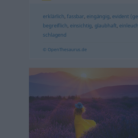
erklärlich
,
fassbar
,
eingängig
,
evident (ge
begreiflich
,
einsichtig
,
glaubhaft
,
einleuc
schlagend
© OpenThesaurus.de