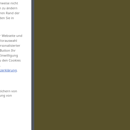
rweise nicht
en zu ändern
eren Rand der
den Sie in
er Webseite und
 Vorauswahl
sonalisierter
Button Ihr
Einwilligung
zu den Cookies
.
zerklärung
.
eichern von
sung von