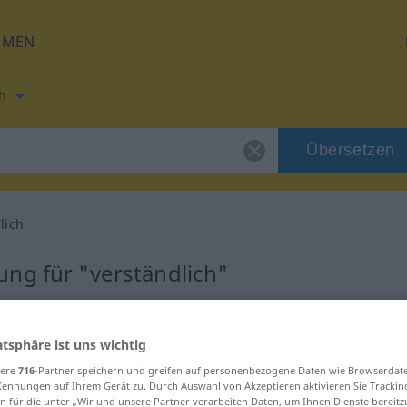
HMEN
h
Übersetzen
lich
ng für "verständlich"
rsetzung
atsphäre ist uns wichtig
sere
716
-Partner speichern und greifen auf personenbezogene Daten wie Browserdat
Kennungen auf Ihrem Gerät zu. Durch Auswahl von Akzeptieren aktivieren Sie Trackin
n für die unter „Wir und unsere Partner verarbeiten Daten, um Ihnen Dienste bereitz