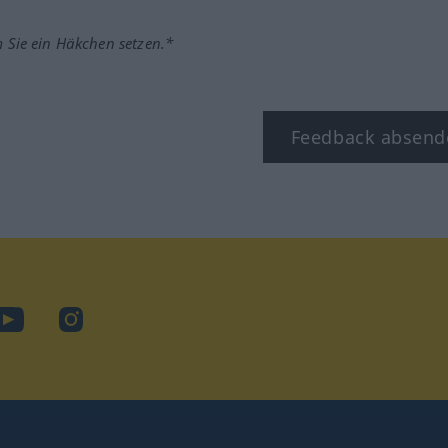
m Sie ein Häkchen setzen.*
Feedback absend
ook
YouTube
Instagram