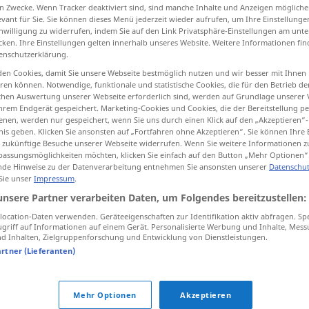
n Zwecke. Wenn Tracker deaktiviert sind, sind manche Inhalte und Anzeigen mögliche
evant für Sie. Sie können dieses Menü jederzeit wieder aufrufen, um Ihre Einstellung
inwilligung zu widerrufen, indem Sie auf den Link Privatsphäre-Einstellungen am unt
cken. Ihre Einstellungen gelten innerhalb unseres Website. Weitere Informationen fin
enschutzerklärung.
tippen)
en Cookies, damit Sie unsere Webseite bestmöglich nutzen und wir besser mit Ihnen
en können. Notwendige, funktionale und statistische Cookies, die für den Betrieb d
ischen Auswertung unserer Webseite erforderlich sind, werden auf Grundlage unserer
hrem Endgerät gespeichert. Marketing-Cookies und Cookies, die der Bereitstellung per
nen, werden nur gespeichert, wenn Sie uns durch einen Klick auf den „Akzeptieren“-
nis geben. Klicken Sie ansonsten auf „Fortfahren ohne Akzeptieren“. Sie können Ihre 
ür zukünftige Besuche unserer Webseite widerrufen. Wenn Sie weitere Informationen 
verständlich
(≈ deutlich)
assungsmöglichkeiten möchten, klicken Sie einfach auf den Button „Mehr Optionen“
de Hinweise zu der Datenverarbeitung entnehmen Sie ansonsten unserer
Datenschut
 Sie unser
Impressum
.
unsere Partner verarbeiten Daten, um Folgendes bereitzustellen:
sich verständlich
machen
ocation-Daten verwenden. Geräteeigenschaften zur Identifikation aktiv abfragen. Sp
griff auf Informationen auf einem Gerät. Personalisierte Werbung und Inhalte, Mes
 Inhalten, Zielgruppenforschung und Entwicklung von Dienstleistungen.
verständlich
(≈ begreiflich)
artner (Lieferanten)
Mehr Optionen
Akzeptieren
allgemein
verständlich