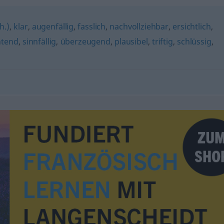
h.)
,
klar
,
augenfällig
,
fasslich
,
nachvollziehbar
,
ersichtlich
,
htend
,
sinnfällig
,
überzeugend
,
plausibel
,
triftig
,
schlüssig
,