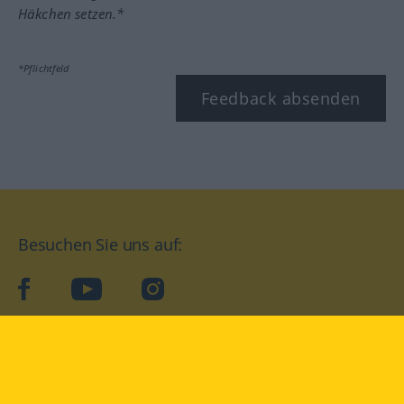
Häkchen setzen.*
*Pflichtfeld
Feedback absenden
Besuchen Sie uns auf:
facebook
YouTube
Instagram
Langenscheidt