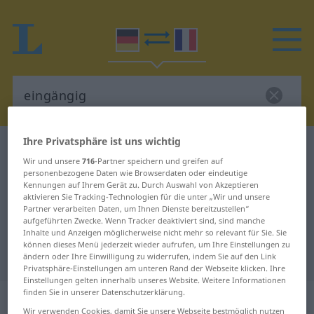
Ihre Privatsphäre ist uns wichtig
Deutsch-Französisch Wörterbuch
eingängig
Wir und unsere
716
-Partner speichern und greifen auf
Deutsch-Französisch Übersetzung
personenbezogene Daten wie Browserdaten oder eindeutige
Kennungen auf Ihrem Gerät zu. Durch Auswahl von Akzeptieren
für "eingängig"
aktivieren Sie Tracking-Technologien für die unter „Wir und unsere
Partner verarbeiten Daten, um Ihnen Dienste bereitzustellen“
aufgeführten Zwecke. Wenn Tracker deaktiviert sind, sind manche
"eingängig" Französisch
Inhalte und Anzeigen möglicherweise nicht mehr so relevant für Sie. Sie
können dieses Menü jederzeit wieder aufrufen, um Ihre Einstellungen zu
Übersetzung
ändern oder Ihre Einwilligung zu widerrufen, indem Sie auf den Link
Privatsphäre-Einstellungen am unteren Rand der Webseite klicken. Ihre
Einstellungen gelten innerhalb unseres Website. Weitere Informationen
finden Sie in unserer Datenschutzerklärung.
„eingängig“
: Adjektiv
Wir verwenden Cookies, damit Sie unsere Webseite bestmöglich nutzen