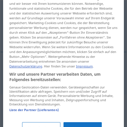
und wir besser mit Ihnen kommunizieren können. Notwendige,
eingängig
adj
funktionale und statistische Cookies, die für den Betrieb der Webseite
und der statistischen Auswertung unserer Webseite erforderlich sind,
werden auf Grundlage unserer Vorauswahl immer auf Ihrem Endgerät
Übersicht aller Übersetzungen
gespeichert. Marketing-Cookies und Cookies, die der Bereitstellung
(Für mehr Details die Übersetzung anklicken/antippen)
personalisierter Werbung dienen, werden nur gespeichert, wenn Sie uns
durch einen Klick auf den „Akzeptieren“-Button Ihr Einverständnis
geben. Klicken Sie ansonsten auf „Fortfahren ohne Akzeptieren“. Sie
clair, qui se retient facilement
können Ihre Einwilligung jederzeit für zukünftige Besuche unserer
Webseite widerrufen. Wenn Sie weitere Informationen zu den Cookies
und den Anpassungsmöglichkeiten möchten, klicken Sie einfach auf den
Button „Mehr Optionen“. Weitergehende Hinweise zu der
Datenverarbeitung entnehmen Sie ansonsten unserer
Datenschutzerklärung
. Hier finden Sie unser
Impressum
.
clair
eingängig
(≈ verständlich)
Wir und unsere Partner verarbeiten Daten, um
Folgendes bereitzustellen:
qui se retient
facilement
eingängig
Melodie
Genaue Geolocation-Daten verwenden. Geräteeigenschaften zur
Identifikation aktiv abfragen. Speichern von und/oder Zugriff auf
Informationen auf einem Gerät. Personalisierte Werbung und Inhalte,
Messung von Werbung und Inhalten, Zielgruppenforschung und
Synonyme für "eingängig"
Entwicklung von Dienstleistungen.
Liste der Partner (Lieferanten)
erklärlich
,
fassbar
,
evident (geh.)
,
klar
,
augenfällig
,