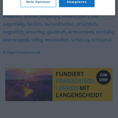
Mehr Optionen
Akzeptieren
logisch
,
nachvollziehbar (Hauptform)
,
überzeugend
erklärlich
,
fassbar
,
eingängig
,
evident (geh.)
,
klar
,
augenfällig
,
fasslich
,
nachvollziehbar
,
ersichtlich
,
begreiflich
,
einsichtig
,
glaubhaft
,
einleuchtend
,
sinnfällig
,
überzeugend
,
triftig
,
verständlich
,
schlüssig
,
schlagend
© OpenThesaurus.de