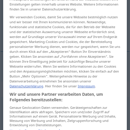
Einstellungen gelten innerhalb unseres Website. Weitere Informationen
tanzen
v/t
&
v/i
<
+ indication de direction
s.
>
finden Sie in unserer Datenschutzerklärung.
Wir verwenden Cookies, damit Sie unsere Webseite bestmöglich nutzen
Übersicht aller Übersetzungen
und wir besser mit Ihnen kommunizieren können. Notwendige,
(Für mehr Details die Übersetzung anklicken/antippen)
funktionale und statistische Cookies, die für den Betrieb der Webseite
und der statistischen Auswertung unserer Webseite erforderlich sind,
werden auf Grundlage unserer Vorauswahl immer auf Ihrem Endgerät
danser
gespeichert. Marketing-Cookies und Cookies, die der Bereitstellung
personalisierter Werbung dienen, werden nur gespeichert, wenn Sie uns
durch einen Klick auf den „Akzeptieren“-Button Ihr Einverständnis
geben. Klicken Sie ansonsten auf „Fortfahren ohne Akzeptieren“. Sie
können Ihre Einwilligung jederzeit für zukünftige Besuche unserer
Webseite widerrufen. Wenn Sie weitere Informationen zu den Cookies
danser
tanzen
und den Anpassungsmöglichkeiten möchten, klicken Sie einfach auf den
Button „Mehr Optionen“. Weitergehende Hinweise zu der
Datenverarbeitung entnehmen Sie ansonsten unserer
Datenschutzerklärung
. Hier finden Sie unser
Impressum
.
Beispielsätze für "tanzen"
Wir und unsere Partner verarbeiten Daten, um
Folgendes bereitzustellen:
Genaue Geolocation-Daten verwenden. Geräteeigenschaften zur
man kann nicht auf
zwei
Hochzeiten tanzen
Identifikation aktiv abfragen. Speichern von und/oder Zugriff auf
on
ne
peut
être à la fois au
four
et au
moulin
Informationen auf einem Gerät. Personalisierte Werbung und Inhalte,
Messung von Werbung und Inhalten, Zielgruppenforschung und
Entwicklung von Dienstleistungen.
die Puppen tanzen
lassen