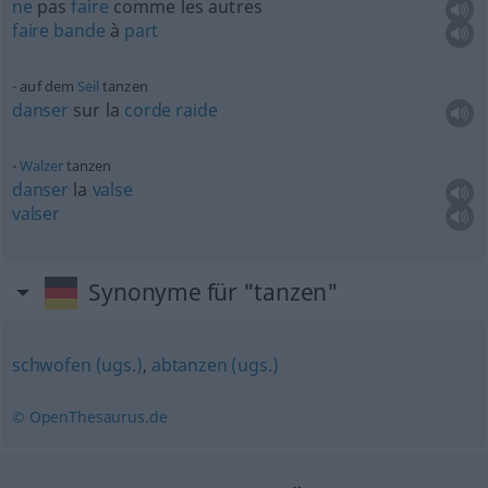
ne
pas
faire
comme les autres
faire
bande
à
part
auf dem
Seil
tanzen
danser
sur la
corde
raide
Walzer
tanzen
danser
la
valse
valser
Synonyme für "tanzen"
schwofen (ugs.)
,
abtanzen (ugs.)
© OpenThesaurus.de