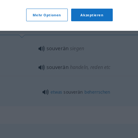
tippen)
Mehr Optionen
Akzeptieren
souverän
siegen
souverän
handeln, reden etc
etwas
souverän
beherrschen