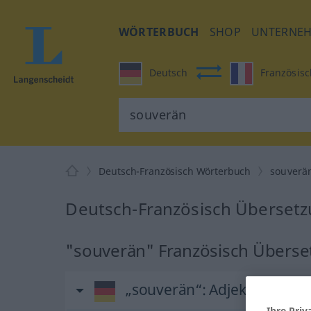
WÖRTERBUCH
SHOP
UNTERNE
Deutsch
Französisc
Deutsch-Französisch Wörterbuch
souverä
Deutsch-Französisch Übersetz
"souverän" Französisch Übers
„souverän“
: Adjektiv
Ihre Priv