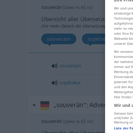
souverän
[zuvəˈrɛːn]
adj
Wir und un
eindeutige 
Übersicht aller Übersetzungen
Technologie
aufgeführte
(Für mehr Details die Übersetzung anklicken/an
mehr so rel
oder Ihre E
souverain
supérieur
Webseite kli
unserer Dat
Wir verwend
kommunizier
der statist
souverain
immer auf I
Werbung die
Einverständ
supérieur
jederzeit f
und den Anp
Weitergehen
Hier finden
„souverän“
: Adverb
Wir und 
Genaue Geol
und/oder Zu
souverän
[zuvəˈrɛːn]
adv
Werbung und
Liste der P