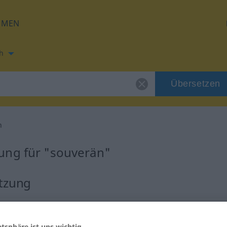
HMEN
h
Übersetzen
n
ung für "souverän"
etzung
atsphäre ist uns wichtig