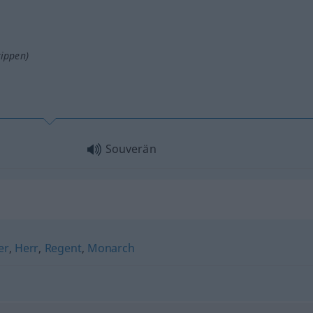
tippen)
Souverän
er
,
Herr
,
Regent
,
Monarch