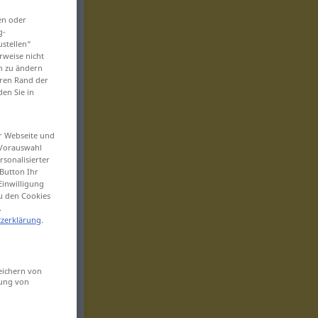
en oder
g-
ustellen“
rweise nicht
en zu ändern
eren Rand der
den Sie in
er Webseite und
 Vorauswahl
sonalisierter
Button Ihr
Einwilligung
zu den Cookies
.
zerklärung
.
eichern von
sung von