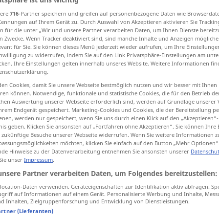
sere
716
-Partner speichern und greifen auf personenbezogene Daten wie Browserdat
Kennungen auf Ihrem Gerät zu. Durch Auswahl von Akzeptieren aktivieren Sie Trackin
n für die unter „Wir und unsere Partner verarbeiten Daten, um Ihnen Dienste bereitz
n Zwecke. Wenn Tracker deaktiviert sind, sind manche Inhalte und Anzeigen mögliche
tippen)
evant für Sie. Sie können dieses Menü jederzeit wieder aufrufen, um Ihre Einstellung
inwilligung zu widerrufen, indem Sie auf den Link Privatsphäre-Einstellungen am unt
cken. Ihre Einstellungen gelten innerhalb unseres Website. Weitere Informationen fin
enschutzerklärung.
en Cookies, damit Sie unsere Webseite bestmöglich nutzen und wir besser mit Ihnen
en können. Notwendige, funktionale und statistische Cookies, die für den Betrieb d
ischen Auswertung unserer Webseite erforderlich sind, werden auf Grundlage unserer
souverän
POL
hrem Endgerät gespeichert. Marketing-Cookies und Cookies, die der Bereitstellung per
nen, werden nur gespeichert, wenn Sie uns durch einen Klick auf den „Akzeptieren“-
nis geben. Klicken Sie ansonsten auf „Fortfahren ohne Akzeptieren“. Sie können Ihre 
souverän
ür zukünftige Besuche unserer Webseite widerrufen. Wenn Sie weitere Informationen 
FIG
assungsmöglichkeiten möchten, klicken Sie einfach auf den Button „Mehr Optionen“
de Hinweise zu der Datenverarbeitung entnehmen Sie ansonsten unserer
Datenschut
 Sie unser
Impressum
.
unsere Partner verarbeiten Daten, um Folgendes bereitzustellen:
ocation-Daten verwenden. Geräteeigenschaften zur Identifikation aktiv abfragen. Sp
griff auf Informationen auf einem Gerät. Personalisierte Werbung und Inhalte, Mes
 Inhalten, Zielgruppenforschung und Entwicklung von Dienstleistungen.
artner (Lieferanten)