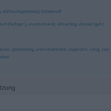
n
,
ehrfurchtgebietend
,
hoheitsvoll
isch (fachspr.)
,
unumschränkt
,
allmächtig
,
absolut (geh.)
assen
,
gleichmütig
,
unerschütterlich
,
ungerührt
,
ruhig
,
cool
alant
etzung