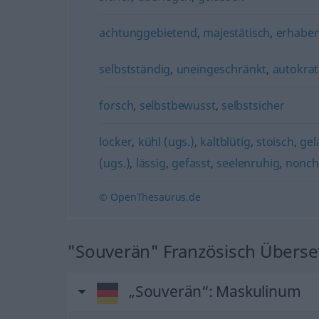
achtunggebietend
,
majestätisch
,
erhabe
selbstständig
,
uneingeschränkt
,
autokrat
forsch
,
selbstbewusst
,
selbstsicher
locker
,
kühl (ugs.)
,
kaltblütig
,
stoisch
,
gel
(ugs.)
,
lässig
,
gefasst
,
seelenruhig
,
nonch
© OpenThesaurus.de
"Souverän" Französisch Übers
„Souverän“
: Maskulinum