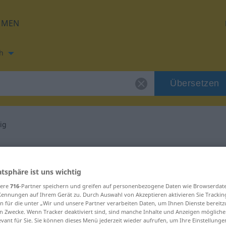
HMEN
h
Übersetzen
ig
ng für "allmächtig"
atsphäre ist uns wichtig
setzung
sere
716
-Partner speichern und greifen auf personenbezogene Daten wie Browserdat
Kennungen auf Ihrem Gerät zu. Durch Auswahl von Akzeptieren aktivieren Sie Trackin
n für die unter „Wir und unsere Partner verarbeiten Daten, um Ihnen Dienste bereitz
n Zwecke. Wenn Tracker deaktiviert sind, sind manche Inhalte und Anzeigen mögliche
evant für Sie. Sie können dieses Menü jederzeit wieder aufrufen, um Ihre Einstellung