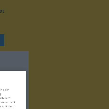
DE
en oder
g-
ustellen“
rweise nicht
en zu ändern