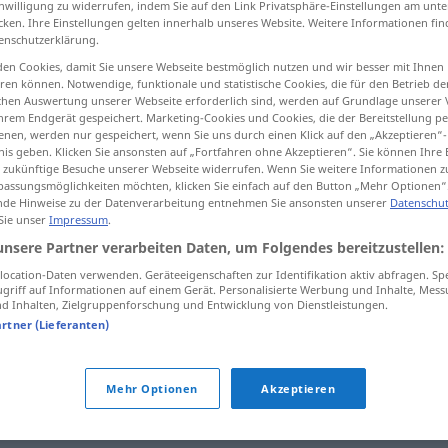
inwilligung zu widerrufen, indem Sie auf den Link Privatsphäre-Einstellungen am unt
cken. Ihre Einstellungen gelten innerhalb unseres Website. Weitere Informationen fin
enschutzerklärung.
en Cookies, damit Sie unsere Webseite bestmöglich nutzen und wir besser mit Ihnen
en können. Notwendige, funktionale und statistische Cookies, die für den Betrieb d
tippen)
ischen Auswertung unserer Webseite erforderlich sind, werden auf Grundlage unserer
hrem Endgerät gespeichert. Marketing-Cookies und Cookies, die der Bereitstellung per
nen, werden nur gespeichert, wenn Sie uns durch einen Klick auf den „Akzeptieren“-
nis geben. Klicken Sie ansonsten auf „Fortfahren ohne Akzeptieren“. Sie können Ihre 
ür zukünftige Besuche unserer Webseite widerrufen. Wenn Sie weitere Informationen 
assungsmöglichkeiten möchten, klicken Sie einfach auf den Button „Mehr Optionen“
de Hinweise zu der Datenverarbeitung entnehmen Sie ansonsten unserer
Datenschut
allmächtig
 Sie unser
Impressum
.
unsere Partner verarbeiten Daten, um Folgendes bereitzustellen:
ocation-Daten verwenden. Geräteeigenschaften zur Identifikation aktiv abfragen. Sp
allmächtig
griff auf Informationen auf einem Gerät. Personalisierte Werbung und Inhalte, Mes
 Inhalten, Zielgruppenforschung und Entwicklung von Dienstleistungen.
artner (Lieferanten)
der allmächtige
Gott
Mehr Optionen
Akzeptieren
allmächtiger
Gott!