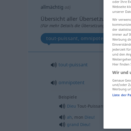
oder Ihre E
allmächtig
Webseite kli
adj
unserer Dat
Übersicht aller Übersetzungen
Wir verwend
kommunizier
(Für mehr Details die Übersetzung anklicken/an
der statist
immer auf I
tout-puissant, omnipotent
Werbung die
Einverständ
jederzeit f
und den Anp
Weitergehen
tout-puissant
Hier finden
Wir und 
Genaue Geol
omnipotent
und/oder Zu
Werbung und
Liste der P
Beispiele
Dieu
Tout-Puissant
ah
, mon
Dieu!
grand
Dieu!