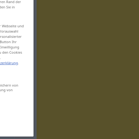
eren Rand der
den Sie in
er Webseite und
 Vorauswahl
sonalisierter
Button Ihr
Einwilligung
zu den Cookies
.
zerklärung
.
eichern von
sung von