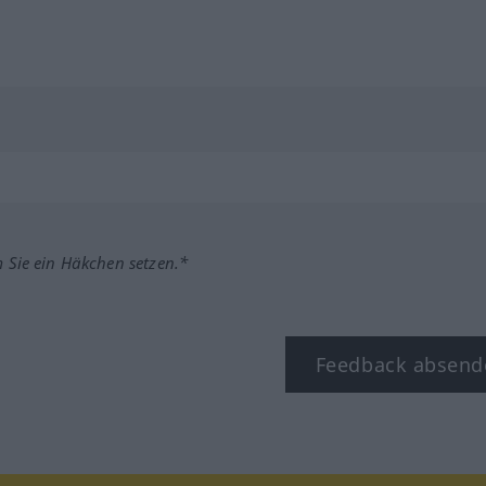
m Sie ein Häkchen setzen.*
Feedback absend