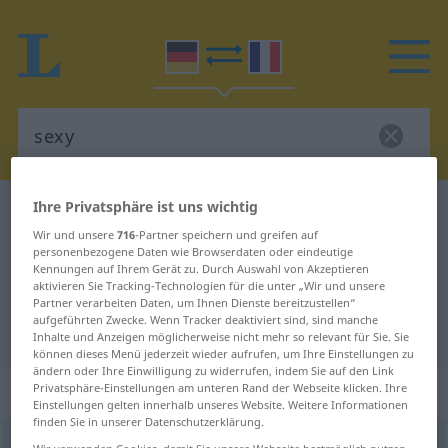
Ihre Privatsphäre ist uns wichtig
Deutsch-Französisch Wörterbuch
sexy
Wir und unsere
716
-Partner speichern und greifen auf
Deutsch-Französisch Übersetzung
personenbezogene Daten wie Browserdaten oder eindeutige
Kennungen auf Ihrem Gerät zu. Durch Auswahl von Akzeptieren
für "sexy"
aktivieren Sie Tracking-Technologien für die unter „Wir und unsere
Partner verarbeiten Daten, um Ihnen Dienste bereitzustellen“
aufgeführten Zwecke. Wenn Tracker deaktiviert sind, sind manche
"sexy" Französisch Übersetzung
Inhalte und Anzeigen möglicherweise nicht mehr so relevant für Sie. Sie
können dieses Menü jederzeit wieder aufrufen, um Ihre Einstellungen zu
ändern oder Ihre Einwilligung zu widerrufen, indem Sie auf den Link
„sexy“
: Adjektiv
Privatsphäre-Einstellungen am unteren Rand der Webseite klicken. Ihre
Einstellungen gelten innerhalb unseres Website. Weitere Informationen
finden Sie in unserer Datenschutzerklärung.
sexy
[ˈzɛksi]
adj
<
inv
>
UMG