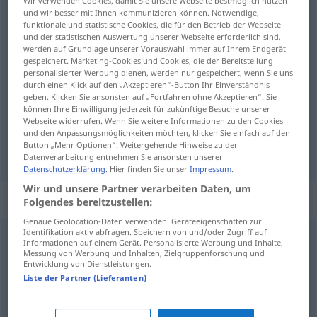
Wir verwenden Cookies, damit Sie unsere Webseite bestmöglich nutzen
und wir besser mit Ihnen kommunizieren können. Notwendige,
funktionale und statistische Cookies, die für den Betrieb der Webseite
Übersicht aller Übersetzungen
und der statistischen Auswertung unserer Webseite erforderlich sind,
(Für mehr Details die Übersetzung anklicken/antippen)
werden auf Grundlage unserer Vorauswahl immer auf Ihrem Endgerät
gespeichert. Marketing-Cookies und Cookies, die der Bereitstellung
personalisierter Werbung dienen, werden nur gespeichert, wenn Sie uns
sexy
durch einen Klick auf den „Akzeptieren“-Button Ihr Einverständnis
geben. Klicken Sie ansonsten auf „Fortfahren ohne Akzeptieren“. Sie
können Ihre Einwilligung jederzeit für zukünftige Besuche unserer
Webseite widerrufen. Wenn Sie weitere Informationen zu den Cookies
und den Anpassungsmöglichkeiten möchten, klicken Sie einfach auf den
Button „Mehr Optionen“. Weitergehende Hinweise zu der
sexy
sexy
UMG
Datenverarbeitung entnehmen Sie ansonsten unserer
Datenschutzerklärung
. Hier finden Sie unser
Impressum
.
Wir und unsere Partner verarbeiten Daten, um
Synonyme für "sexy"
Folgendes bereitzustellen:
Genaue Geolocation-Daten verwenden. Geräteeigenschaften zur
Identifikation aktiv abfragen. Speichern von und/oder Zugriff auf
Informationen auf einem Gerät. Personalisierte Werbung und Inhalte,
en vogue (geh., franz.)
,
hip (ugs.)
,
Kult (ugs.)
,
trendy
Messung von Werbung und Inhalten, Zielgruppenforschung und
Entwicklung von Dienstleistungen.
(ugs.)
,
gefragt
,
aktuell
,
trendig (ugs.)
,
angesagt (ugs.)
,
in
Liste der Partner (Lieferanten)
(betont, Emphase) (ugs., engl.)
,
kultig (ugs.)