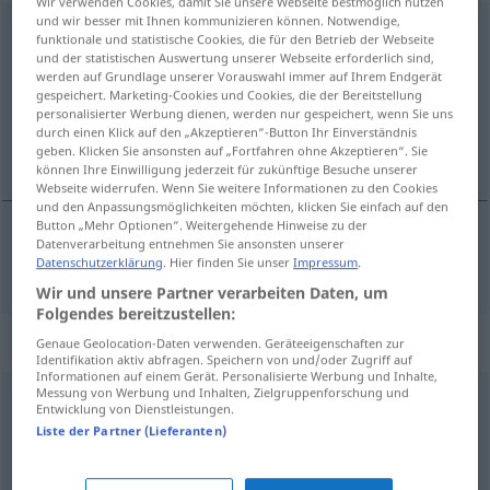
Wir verwenden Cookies, damit Sie unsere Webseite bestmöglich nutzen
und wir besser mit Ihnen kommunizieren können. Notwendige,
knusprig
[ˈknʊsprɪç]
adj
funktionale und statistische Cookies, die für den Betrieb der Webseite
und der statistischen Auswertung unserer Webseite erforderlich sind,
Übersicht aller Übersetzungen
werden auf Grundlage unserer Vorauswahl immer auf Ihrem Endgerät
gespeichert. Marketing-Cookies und Cookies, die der Bereitstellung
(Für mehr Details die Übersetzung anklicken/antippen)
personalisierter Werbung dienen, werden nur gespeichert, wenn Sie uns
durch einen Klick auf den „Akzeptieren“-Button Ihr Einverständnis
croustillant
geben. Klicken Sie ansonsten auf „Fortfahren ohne Akzeptieren“. Sie
können Ihre Einwilligung jederzeit für zukünftige Besuche unserer
Webseite widerrufen. Wenn Sie weitere Informationen zu den Cookies
und den Anpassungsmöglichkeiten möchten, klicken Sie einfach auf den
Button „Mehr Optionen“. Weitergehende Hinweise zu der
Datenverarbeitung entnehmen Sie ansonsten unserer
croustillant
knusprig
Datenschutzerklärung
. Hier finden Sie unser
Impressum
.
Wir und unsere Partner verarbeiten Daten, um
Folgendes bereitzustellen:
Synonyme für "knusprig"
Genaue Geolocation-Daten verwenden. Geräteeigenschaften zur
Identifikation aktiv abfragen. Speichern von und/oder Zugriff auf
Informationen auf einem Gerät. Personalisierte Werbung und Inhalte,
Messung von Werbung und Inhalten, Zielgruppenforschung und
Entwicklung von Dienstleistungen.
rösch
,
knackig
,
resch (bair., österr.)
Liste der Partner (Lieferanten)
krustig (Brot) (ugs.)