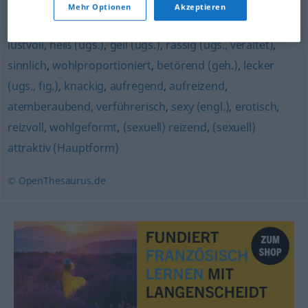
Mehr Optionen
Akzeptieren
lasziv (geh.)
,
(sexuell) ansprechend
,
scharf (ugs.)
,
lustvoll
,
heiß (ugs.)
,
geil (ugs.)
,
rassig (ugs., veraltet)
,
sinnlich
,
wohlproportioniert
,
betörend (geh.)
,
lecker
(ugs., fig.)
,
knackig
,
aufregend
,
aufreizend
,
atemberaubend
,
verführerisch
,
sexy (engl.)
,
erotisch
,
reizvoll
,
wohlgeformt
,
(sexuell) reizend
,
(sexuell)
attraktiv (Hauptform)
© OpenThesaurus.de