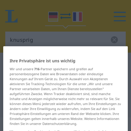
Ihre Privatsphäre ist uns wichtig
Deutsch-Französisch Wörterbuch
knusprig
Wir und unsere
716
-Partner speichern und greifen auf
Deutsch-Französisch Übersetzung
personenbezogene Daten wie Browserdaten oder eindeutige
Kennungen auf Ihrem Gerät zu. Durch Auswahl von Akzeptieren
für "knusprig"
aktivieren Sie Tracking-Technologien für die unter „Wir und unsere
Partner verarbeiten Daten, um Ihnen Dienste bereitzustellen“
aufgeführten Zwecke. Wenn Tracker deaktiviert sind, sind manche
"knusprig" Französisch
Inhalte und Anzeigen möglicherweise nicht mehr so relevant für Sie. Sie
können dieses Menü jederzeit wieder aufrufen, um Ihre Einstellungen zu
Übersetzung
ändern oder Ihre Einwilligung zu widerrufen, indem Sie auf den Link
Privatsphäre-Einstellungen am unteren Rand der Webseite klicken. Ihre
Einstellungen gelten innerhalb unseres Website. Weitere Informationen
„knusprig“
: Adjektiv
finden Sie in unserer Datenschutzerklärung.