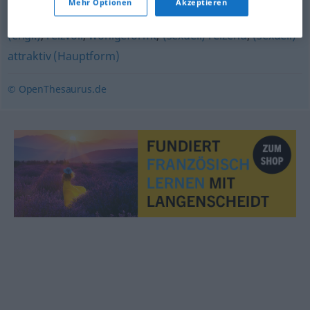
Mehr Optionen
Akzeptieren
atemberaubend
,
verführerisch
,
knusprig (ugs., fig.)
,
sexy
(engl.)
,
reizvoll
,
wohlgeformt
,
(sexuell) reizend
,
(sexuell)
attraktiv (Hauptform)
© OpenThesaurus.de