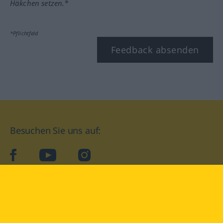
Häkchen setzen.*
*Pflichtfeld
Feedback absenden
Besuchen Sie uns auf:
facebook
YouTube
Instagram
Langenscheidt