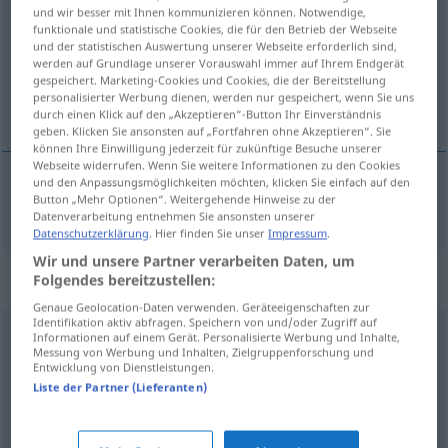
und wir besser mit Ihnen kommunizieren können. Notwendige,
funktionale und statistische Cookies, die für den Betrieb der Webseite
Übersicht aller Übersetzungen
und der statistischen Auswertung unserer Webseite erforderlich sind,
(Für mehr Details die Übersetzung anklicken/antippen)
werden auf Grundlage unserer Vorauswahl immer auf Ihrem Endgerät
gespeichert. Marketing-Cookies und Cookies, die der Bereitstellung
personalisierter Werbung dienen, werden nur gespeichert, wenn Sie uns
érotique
durch einen Klick auf den „Akzeptieren“-Button Ihr Einverständnis
geben. Klicken Sie ansonsten auf „Fortfahren ohne Akzeptieren“. Sie
können Ihre Einwilligung jederzeit für zukünftige Besuche unserer
Webseite widerrufen. Wenn Sie weitere Informationen zu den Cookies
und den Anpassungsmöglichkeiten möchten, klicken Sie einfach auf den
Button „Mehr Optionen“. Weitergehende Hinweise zu der
érotique
erotisch
Datenverarbeitung entnehmen Sie ansonsten unserer
Datenschutzerklärung
. Hier finden Sie unser
Impressum
.
Wir und unsere Partner verarbeiten Daten, um
Synonyme für "erotisch"
Folgendes bereitzustellen:
Genaue Geolocation-Daten verwenden. Geräteeigenschaften zur
Identifikation aktiv abfragen. Speichern von und/oder Zugriff auf
Informationen auf einem Gerät. Personalisierte Werbung und Inhalte,
lasziv (geh.)
,
(sexuell) ansprechend
,
scharf (ugs.)
,
Messung von Werbung und Inhalten, Zielgruppenforschung und
Entwicklung von Dienstleistungen.
lustvoll
,
heiß (ugs.)
,
geil (ugs.)
,
rassig (ugs., veraltet)
,
Liste der Partner (Lieferanten)
sinnlich
,
wohlproportioniert
,
betörend (geh.)
,
lecker
(ugs., fig.)
,
knackig
,
aufregend
,
aufreizend
,