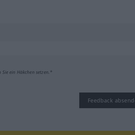
m Sie ein Häkchen setzen.*
Feedback absend