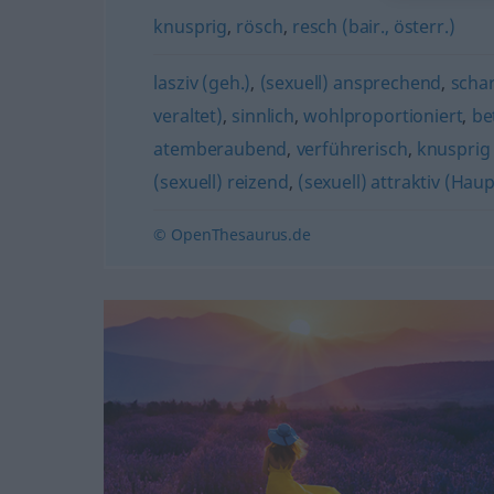
knusprig
,
rösch
,
resch (bair., österr.)
lasziv (geh.)
,
(sexuell) ansprechend
,
schar
veraltet)
,
sinnlich
,
wohlproportioniert
,
be
atemberaubend
,
verführerisch
,
knusprig (
(sexuell) reizend
,
(sexuell) attraktiv (Hau
© OpenThesaurus.de