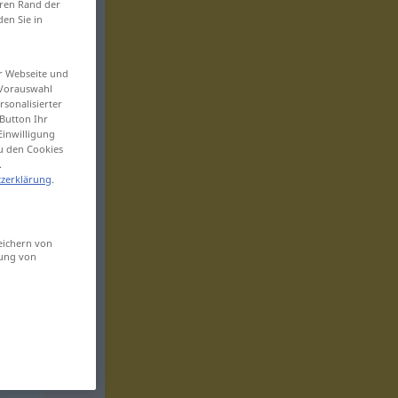
eren Rand der
den Sie in
er Webseite und
 Vorauswahl
sonalisierter
Button Ihr
Einwilligung
zu den Cookies
.
zerklärung
.
eichern von
sung von