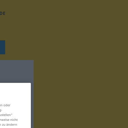
DE
en oder
g-
ustellen“
rweise nicht
en zu ändern