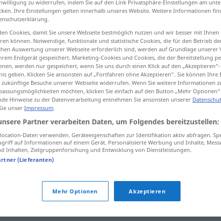
inwilligung zu widerrufen, indem Sie auf den Link Privatsphäre-Einstellungen am unt
cken. Ihre Einstellungen gelten innerhalb unseres Website. Weitere Informationen fin
enschutzerklärung.
en Cookies, damit Sie unsere Webseite bestmöglich nutzen und wir besser mit Ihnen
en können. Notwendige, funktionale und statistische Cookies, die für den Betrieb d
tippen)
ischen Auswertung unserer Webseite erforderlich sind, werden auf Grundlage unserer
hrem Endgerät gespeichert. Marketing-Cookies und Cookies, die der Bereitstellung per
nen, werden nur gespeichert, wenn Sie uns durch einen Klick auf den „Akzeptieren“-
nis geben. Klicken Sie ansonsten auf „Fortfahren ohne Akzeptieren“. Sie können Ihre 
ür zukünftige Besuche unserer Webseite widerrufen. Wenn Sie weitere Informationen 
assungsmöglichkeiten möchten, klicken Sie einfach auf den Button „Mehr Optionen“
de Hinweise zu der Datenverarbeitung entnehmen Sie ansonsten unserer
Datenschut
 Sie unser
Impressum
.
knackig
Apfel etc
unsere Partner verarbeiten Daten, um Folgendes bereitzustellen:
ocation-Daten verwenden. Geräteeigenschaften zur Identifikation aktiv abfragen. Sp
knackig
(≈ attraktiv)
FIG
griff auf Informationen auf einem Gerät. Personalisierte Werbung und Inhalte, Mes
 Inhalten, Zielgruppenforschung und Entwicklung von Dienstleistungen.
artner (Lieferanten)
Mehr Optionen
Akzeptieren
cher
,
eindeutig