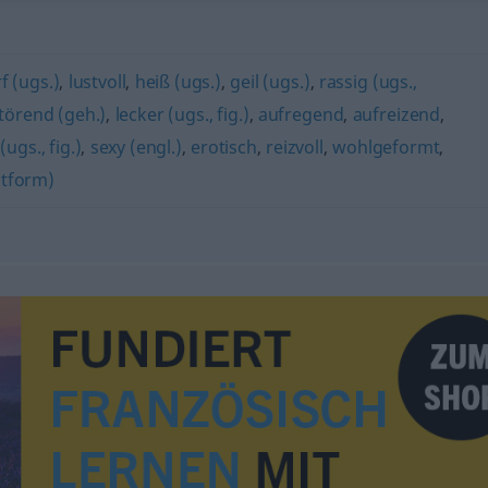
f (ugs.)
,
lustvoll
,
heiß (ugs.)
,
geil (ugs.)
,
rassig (ugs.,
törend (geh.)
,
lecker (ugs., fig.)
,
aufregend
,
aufreizend
,
ugs., fig.)
,
sexy (engl.)
,
erotisch
,
reizvoll
,
wohlgeformt
,
ptform)