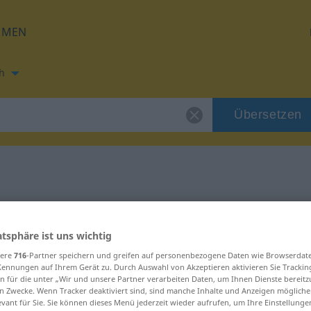
HMEN
h
Übersetzen
ung für "knackig"
atsphäre ist uns wichtig
zung
sere
716
-Partner speichern und greifen auf personenbezogene Daten wie Browserdat
Kennungen auf Ihrem Gerät zu. Durch Auswahl von Akzeptieren aktivieren Sie Trackin
n für die unter „Wir und unsere Partner verarbeiten Daten, um Ihnen Dienste bereitz
n Zwecke. Wenn Tracker deaktiviert sind, sind manche Inhalte und Anzeigen mögliche
evant für Sie. Sie können dieses Menü jederzeit wieder aufrufen, um Ihre Einstellung