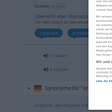
oder Ihre E
knackig
Webseite kli
adj
UMG
unserer Dat
Übersicht aller Übersetzungen
Wir verwend
kommunizier
(Für mehr Details die Übersetzung anklicken/an
der statist
immer auf I
croquant
à croquer
Werbung die
Einverständ
jederzeit f
und den Anp
Weitergehen
Hier finden
croquant
Wir und 
Genaue Geol
à
croquer
und/oder Zu
Werbung und
Liste der P
Synonyme für "knackig"
prägnant
,
überzeugend
,
treffend
,
treffsi