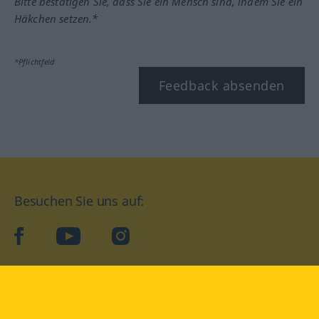
Bitte bestätigen Sie, dass Sie ein Mensch sind, indem Sie ein
Häkchen setzen.*
*Pflichtfeld
Feedback absenden
Besuchen Sie uns auf:
facebook
YouTube
Instagram
Langenscheidt