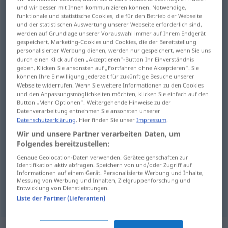
und wir besser mit Ihnen kommunizieren können. Notwendige,
funktionale und statistische Cookies, die für den Betrieb der Webseite
Übersicht aller Übersetzungen
und der statistischen Auswertung unserer Webseite erforderlich sind,
(Für mehr Details die Übersetzung anklicken/antippen)
werden auf Grundlage unserer Vorauswahl immer auf Ihrem Endgerät
gespeichert. Marketing-Cookies und Cookies, die der Bereitstellung
personalisierter Werbung dienen, werden nur gespeichert, wenn Sie uns
chevalier
Weitere Beispiele...
durch einen Klick auf den „Akzeptieren“-Button Ihr Einverständnis
geben. Klicken Sie ansonsten auf „Fortfahren ohne Akzeptieren“. Sie
können Ihre Einwilligung jederzeit für zukünftige Besuche unserer
Webseite widerrufen. Wenn Sie weitere Informationen zu den Cookies
und den Anpassungsmöglichkeiten möchten, klicken Sie einfach auf den
Button „Mehr Optionen“. Weitergehende Hinweise zu der
chevalier
m
Ritter
a.
eines Ordens
Datenverarbeitung entnehmen Sie ansonsten unserer
Datenschutzerklärung
. Hier finden Sie unser
Impressum
.
Wir und unsere Partner verarbeiten Daten, um
Folgendes bereitzustellen:
Beispiele
Genaue Geolocation-Daten verwenden. Geräteeigenschaften zur
pl
arme Ritter
GASTR
Identifikation aktiv abfragen. Speichern von und/oder Zugriff auf
Informationen auf einem Gerät. Personalisierte Werbung und Inhalte,
Messung von Werbung und Inhalten, Zielgruppenforschung und
pain
perdu
Entwicklung von Dienstleistungen.
Liste der Partner (Lieferanten)