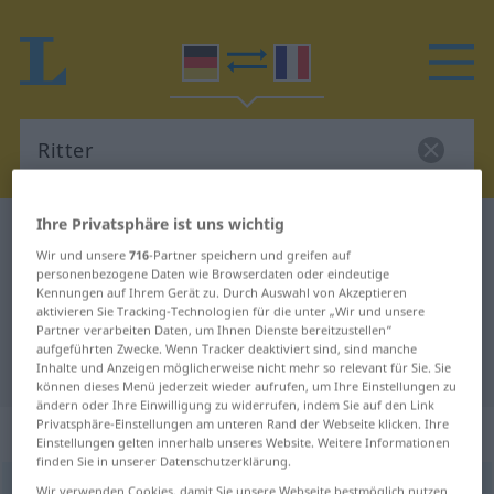
Ihre Privatsphäre ist uns wichtig
Deutsch-Französisch Wörterbuch
Ritter
Wir und unsere
716
-Partner speichern und greifen auf
Deutsch-Französisch Übersetzung
personenbezogene Daten wie Browserdaten oder eindeutige
Kennungen auf Ihrem Gerät zu. Durch Auswahl von Akzeptieren
für "Ritter"
aktivieren Sie Tracking-Technologien für die unter „Wir und unsere
Partner verarbeiten Daten, um Ihnen Dienste bereitzustellen“
aufgeführten Zwecke. Wenn Tracker deaktiviert sind, sind manche
"Ritter" Französisch Übersetzung
Inhalte und Anzeigen möglicherweise nicht mehr so relevant für Sie. Sie
können dieses Menü jederzeit wieder aufrufen, um Ihre Einstellungen zu
ändern oder Ihre Einwilligung zu widerrufen, indem Sie auf den Link
Privatsphäre-Einstellungen am unteren Rand der Webseite klicken. Ihre
„Ritter“
: Maskulinum
Einstellungen gelten innerhalb unseres Website. Weitere Informationen
finden Sie in unserer Datenschutzerklärung.
Ritter
[ˈrɪtər]
m
<
Ritters
;
Ritter
>
Wir verwenden Cookies, damit Sie unsere Webseite bestmöglich nutzen