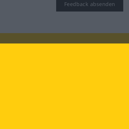
Feedback absenden
Besuchen Sie uns auf:
facebook
YouTube
Instagram
Langenscheidt
NUTZUNGSBEDINGUNGEN
DATENSCHUTZBESTIMMUNGEN