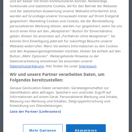
und wir besser mit Ihnen kommunizieren können. Notwendige,
funktionale und statistische Cookies, die für den Betrieb der Webseite
Übersicht aller Übersetzungen
und der statistischen Auswertung unserer Webseite erforderlich sind,
werden auf Grundlage unserer Vorauswahl immer auf Ihrem Endgerät
(Für mehr Details die Übersetzung anklicken/antippen)
gespeichert. Marketing-Cookies und Cookies, die der Bereitstellung
personalisierter Werbung dienen, werden nur gespeichert, wenn Sie uns
samouraï samurai
durch einen Klick auf den „Akzeptieren“-Button Ihr Einverständnis
geben. Klicken Sie ansonsten auf „Fortfahren ohne Akzeptieren“. Sie
können Ihre Einwilligung jederzeit für zukünftige Besuche unserer
Webseite widerrufen. Wenn Sie weitere Informationen zu den Cookies
und den Anpassungsmöglichkeiten möchten, klicken Sie einfach auf den
Button „Mehr Optionen“. Weitergehende Hinweise zu der
samouraï
od
samurai
m
Samurai
Datenverarbeitung entnehmen Sie ansonsten unserer
Datenschutzerklärung
. Hier finden Sie unser
Impressum
.
Wir und unsere Partner verarbeiten Daten, um
Folgendes bereitzustellen:
Synonyme für "Samurai"
Genaue Geolocation-Daten verwenden. Geräteeigenschaften zur
Identifikation aktiv abfragen. Speichern von und/oder Zugriff auf
Informationen auf einem Gerät. Personalisierte Werbung und Inhalte,
Messung von Werbung und Inhalten, Zielgruppenforschung und
Ritter
,
Edelmann
Entwicklung von Dienstleistungen.
Liste der Partner (Lieferanten)
© OpenThesaurus.de
Mehr Optionen
Akzeptieren