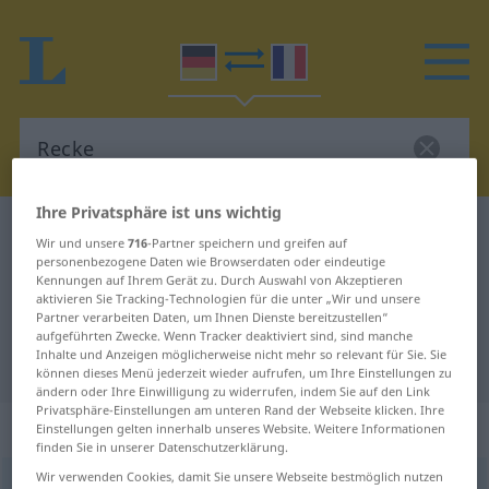
Ihre Privatsphäre ist uns wichtig
Deutsch-Französisch Wörterbuch
Recke
Wir und unsere
716
-Partner speichern und greifen auf
Deutsch-Französisch Übersetzung
personenbezogene Daten wie Browserdaten oder eindeutige
Kennungen auf Ihrem Gerät zu. Durch Auswahl von Akzeptieren
für "Recke"
aktivieren Sie Tracking-Technologien für die unter „Wir und unsere
Partner verarbeiten Daten, um Ihnen Dienste bereitzustellen“
aufgeführten Zwecke. Wenn Tracker deaktiviert sind, sind manche
Inhalte und Anzeigen möglicherweise nicht mehr so relevant für Sie. Sie
"Recke" Französisch Übersetzung
können dieses Menü jederzeit wieder aufrufen, um Ihre Einstellungen zu
ändern oder Ihre Einwilligung zu widerrufen, indem Sie auf den Link
Privatsphäre-Einstellungen am unteren Rand der Webseite klicken. Ihre
„Recke“
: Maskulinum
Einstellungen gelten innerhalb unseres Website. Weitere Informationen
finden Sie in unserer Datenschutzerklärung.
Wir verwenden Cookies, damit Sie unsere Webseite bestmöglich nutzen
Recke
[ˈrɛkə]
m
<
Recken
;
Recken
>
GEH