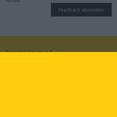
*Pflichtfeld
Feedback absenden
Besuchen Sie uns auf:
facebook
YouTube
Instagram
Langenscheidt
NUTZUNGSBEDINGUNGEN