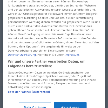
und wir besser mit Ihnen kommunizieren können. Notwendige,
funktionale und statistische Cookies, die für den Betrieb der Webseite
Übersicht aller Übersetzungen
und der statistischen Auswertung unserer Webseite erforderlich sind,
werden auf Grundlage unserer Vorauswahl immer auf Ihrem Endgerät
(Für mehr Details die Übersetzung anklicken/antippen)
gespeichert. Marketing-Cookies und Cookies, die der Bereitstellung
personalisierter Werbung dienen, werden nur gespeichert, wenn Sie uns
héros, preux
durch einen Klick auf den „Akzeptieren“-Button Ihr Einverständnis
geben. Klicken Sie ansonsten auf „Fortfahren ohne Akzeptieren“. Sie
können Ihre Einwilligung jederzeit für zukünftige Besuche unserer
Webseite widerrufen. Wenn Sie weitere Informationen zu den Cookies
und den Anpassungsmöglichkeiten möchten, klicken Sie einfach auf den
Button „Mehr Optionen“. Weitergehende Hinweise zu der
héros
m
Recke
Datenverarbeitung entnehmen Sie ansonsten unserer
Datenschutzerklärung
. Hier finden Sie unser
Impressum
.
Wir und unsere Partner verarbeiten Daten, um
preux
m
Recke
besonders
HIST
Folgendes bereitzustellen:
Genaue Geolocation-Daten verwenden. Geräteeigenschaften zur
Identifikation aktiv abfragen. Speichern von und/oder Zugriff auf
Synonyme für "Recke"
Informationen auf einem Gerät. Personalisierte Werbung und Inhalte,
Messung von Werbung und Inhalten, Zielgruppenforschung und
Entwicklung von Dienstleistungen.
Liste der Partner (Lieferanten)
Krieger
,
Ritter
© OpenThesaurus.de
Mehr Optionen
Akzeptieren