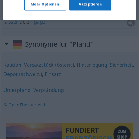
Mehr Optionen
Akzeptieren
etwas
als Pfand
hinterlegen
laisser
qc
en
gage
Synonyme für "Pfand"
Kaution
,
Versatzstück (österr.)
,
Hinterlegung
,
Sicherheit
,
Depot (schweiz.)
,
Einsatz
Unterpfand
,
Verpfändung
© OpenThesaurus.de