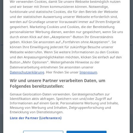
Wir verwenden Cookies, damit Sie unsere Webseite bestmöglich nutzen
und wir besser mit Ihnen kommunizieren können. Notwendige,
Übersicht aller Übersetzungen
funktionale und statistische Cookies, die für den Betrieb der Webseite
und der statistischen Auswertung unserer Webseite erforderlich sind,
(Für mehr Details die Übersetzung anklicken/antippen)
werden auf Grundlage unserer Vorauswahl immer auf Ihrem Endgerät
gespeichert. Marketing-Cookies und Cookies, die der Bereitstellung
gage, consigne
personalisierter Werbung dienen, werden nur gespeichert, wenn Sie uns
durch einen Klick auf den „Akzeptieren“-Button Ihr Einverständnis
geben. Klicken Sie ansonsten auf „Fortfahren ohne Akzeptieren“. Sie
können Ihre Einwilligung jederzeit für zukünftige Besuche unserer
Webseite widerrufen. Wenn Sie weitere Informationen zu den Cookies
und den Anpassungsmöglichkeiten möchten, klicken Sie einfach auf den
gage
m
Pfand
Button „Mehr Optionen“. Weitergehende Hinweise zu der
Datenverarbeitung entnehmen Sie ansonsten unserer
Datenschutzerklärung
. Hier finden Sie unser
Impressum
.
consigne
f
Pfand
(≈ Flaschenpfand)
Wir und unsere Partner verarbeiten Daten, um
Folgendes bereitzustellen:
Genaue Geolocation-Daten verwenden. Geräteeigenschaften zur
Identifikation aktiv abfragen. Speichern von und/oder Zugriff auf
Informationen auf einem Gerät. Personalisierte Werbung und Inhalte,
Beispielsätze für "Pfand"
Messung von Werbung und Inhalten, Zielgruppenforschung und
Entwicklung von Dienstleistungen.
Liste der Partner (Lieferanten)
als Pfand
zurückbleiben
rester
en
gage