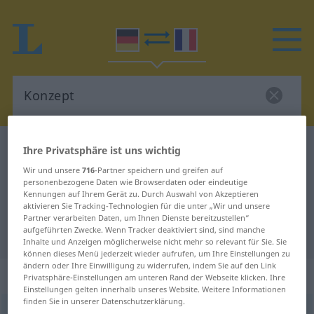
Deutsch-Französisch Wörterbuch
Konzept
Ihre Privatsphäre ist uns wichtig
Deutsch-Französisch Übersetzung
Wir und unsere
716
-Partner speichern und greifen auf
personenbezogene Daten wie Browserdaten oder eindeutige
für "Konzept"
Kennungen auf Ihrem Gerät zu. Durch Auswahl von Akzeptieren
aktivieren Sie Tracking-Technologien für die unter „Wir und unsere
Partner verarbeiten Daten, um Ihnen Dienste bereitzustellen“
aufgeführten Zwecke. Wenn Tracker deaktiviert sind, sind manche
"Konzept" Französisch Übersetzung
Inhalte und Anzeigen möglicherweise nicht mehr so relevant für Sie. Sie
können dieses Menü jederzeit wieder aufrufen, um Ihre Einstellungen zu
ändern oder Ihre Einwilligung zu widerrufen, indem Sie auf den Link
„Konzept“
: Neutrum
Privatsphäre-Einstellungen am unteren Rand der Webseite klicken. Ihre
Einstellungen gelten innerhalb unseres Website. Weitere Informationen
finden Sie in unserer Datenschutzerklärung.
Konzept
[kɔnˈtsɛpt]
n
<
Konzepte̸s
;
Konzepte
>