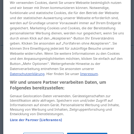
Wir verwenden Cookies, damit Sie unsere Webseite bestmöglich nutzen
und wir besser mit Ihnen kommunizieren können. Notwendige,
Übersicht aller Übersetzungen
funktionale und statistische Cookies, die für den Betrieb der Webseite
und der statistischen Auswertung unserer Webseite erforderlich sind,
(Für mehr Details die Übersetzung anklicken/antippen)
werden auf Grundlage unserer Vorauswahl immer auf Ihrem Endgerät
gespeichert. Marketing-Cookies und Cookies, die der Bereitstellung
brouillon
plan, idée, programme
personalisierter Werbung dienen, werden nur gespeichert, wenn Sie uns
durch einen Klick auf den „Akzeptieren“-Button Ihr Einverständnis
geben. Klicken Sie ansonsten auf „Fortfahren ohne Akzeptieren“. Sie
können Ihre Einwilligung jederzeit für zukünftige Besuche unserer
Webseite widerrufen. Wenn Sie weitere Informationen zu den Cookies
und den Anpassungsmöglichkeiten möchten, klicken Sie einfach auf den
brouillon
m
Konzept
(≈ Rohfassung)
Button „Mehr Optionen“. Weitergehende Hinweise zu der
Datenverarbeitung entnehmen Sie ansonsten unserer
Datenschutzerklärung
. Hier finden Sie unser
Impressum
.
Wir und unsere Partner verarbeiten Daten, um
plan
m
Konzept
(≈ Plan)
Folgendes bereitzustellen:
Genaue Geolocation-Daten verwenden. Geräteeigenschaften zur
idée
f
Konzept
Identifikation aktiv abfragen. Speichern von und/oder Zugriff auf
Informationen auf einem Gerät. Personalisierte Werbung und Inhalte,
Messung von Werbung und Inhalten, Zielgruppenforschung und
programme
m
Konzept
Entwicklung von Dienstleistungen.
Liste der Partner (Lieferanten)