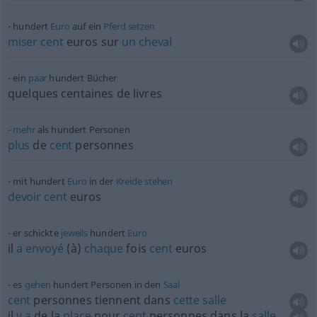
hundert
Euro
auf ein
Pferd
setzen
miser
cent
euros sur
un
cheval
ein
paar
hundert Bücher
quelques centaines de livres
mehr
als hundert Personen
plus
de
cent
personnes
mit hundert
Euro
in der
Kreide
stehen
devoir
cent
euros
er schickte
jeweils
hundert
Euro
il
a
envoyé
(à)
chaque
fois
cent
euros
es
gehen
hundert Personen in den
Saal
cent
personnes tiennent dans
cette
salle
il
y
a
de la
place
pour
cent
personnes dans la
salle