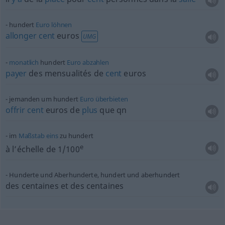
hundert
Euro
löhnen
allonger
cent
euros
UMG
monatlich
hundert
Euro
abzahlen
payer
des mensualités de
cent
euros
jemanden um hundert
Euro
überbieten
offrir
cent
euros de
plus
que
qn
im
Maßstab
eins
zu hundert
e
à l’échelle de 1/100
Hunderte und Aberhunderte, hundert und aberhundert
des centaines et des centaines