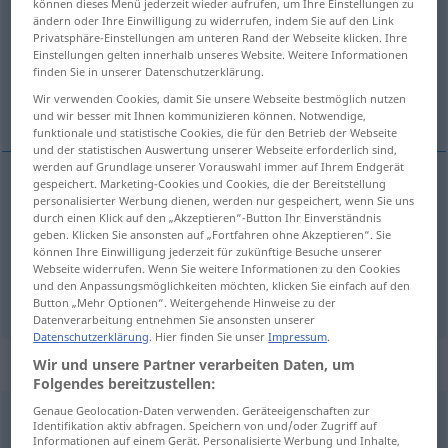
können dieses Menü jederzeit wieder aufrufen, um Ihre Einstellungen zu
ändern oder Ihre Einwilligung zu widerrufen, indem Sie auf den Link
Übersicht aller Übersetzungen
Privatsphäre-Einstellungen am unteren Rand der Webseite klicken. Ihre
Einstellungen gelten innerhalb unseres Website. Weitere Informationen
(Für mehr Details die Übersetzung anklicken/antippen)
finden Sie in unserer Datenschutzerklärung.
Wir verwenden Cookies, damit Sie unsere Webseite bestmöglich nutzen
cent
und wir besser mit Ihnen kommunizieren können. Notwendige,
funktionale und statistische Cookies, die für den Betrieb der Webseite
und der statistischen Auswertung unserer Webseite erforderlich sind,
werden auf Grundlage unserer Vorauswahl immer auf Ihrem Endgerät
gespeichert. Marketing-Cookies und Cookies, die der Bereitstellung
personalisierter Werbung dienen, werden nur gespeichert, wenn Sie uns
cent
hundert
durch einen Klick auf den „Akzeptieren“-Button Ihr Einverständnis
geben. Klicken Sie ansonsten auf „Fortfahren ohne Akzeptieren“. Sie
können Ihre Einwilligung jederzeit für zukünftige Besuche unserer
hundert → siehe „
Hundert
“
Webseite widerrufen. Wenn Sie weitere Informationen zu den Cookies
und den Anpassungsmöglichkeiten möchten, klicken Sie einfach auf den
Button „Mehr Optionen“. Weitergehende Hinweise zu der
Datenverarbeitung entnehmen Sie ansonsten unserer
Datenschutzerklärung
. Hier finden Sie unser
Impressum
.
Beispielsätze für "hundert"
Wir und unsere Partner verarbeiten Daten, um
Folgendes bereitzustellen:
Genaue Geolocation-Daten verwenden. Geräteeigenschaften zur
Identifikation aktiv abfragen. Speichern von und/oder Zugriff auf
hundert
Euro
anzahlen
Informationen auf einem Gerät. Personalisierte Werbung und Inhalte,