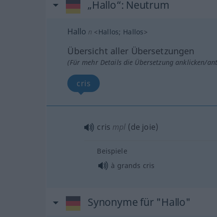
„Hallo“
: Neutrum
Hallo
n
<
Hallos
;
Hallos
>
Übersicht aller Übersetzungen
(Für mehr Details die Übersetzung anklicken/an
cris
cris
mpl
(de joie)
Beispiele
à grands cris
Synonyme für "Hallo"