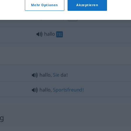
Überraschung
Mehr Optionen
Akzeptieren
hallo
Gruß
UMG
hallo
TEL
hallo,
Sie
da!
hallo,
Sportsfreund!
ng