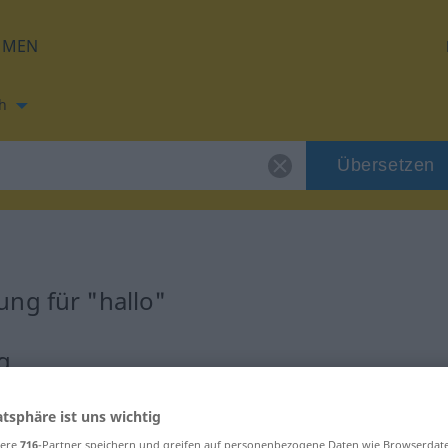
HMEN
h
Übersetzen
ng für "hallo"
g
atsphäre ist uns wichtig
sere
716
-Partner speichern und greifen auf personenbezogene Daten wie Browserdat