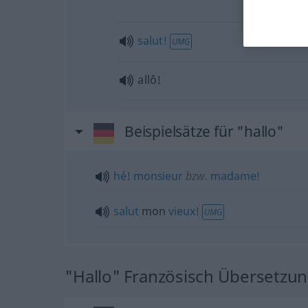
salut!
UMG
allô!
Beispielsätze für "hallo"
hé!
monsieur
bzw.
madame!
salut
mon
vieux!
UMG
"Hallo" Französisch Übersetzu