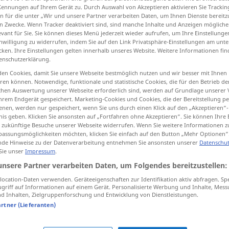
Kennungen auf Ihrem Gerät zu. Durch Auswahl von Akzeptieren aktivieren Sie Trackin
n für die unter „Wir und unsere Partner verarbeiten Daten, um Ihnen Dienste bereitz
n Zwecke. Wenn Tracker deaktiviert sind, sind manche Inhalte und Anzeigen mögliche
evant für Sie. Sie können dieses Menü jederzeit wieder aufrufen, um Ihre Einstellung
inwilligung zu widerrufen, indem Sie auf den Link Privatsphäre-Einstellungen am unt
tippen)
cken. Ihre Einstellungen gelten innerhalb unseres Website. Weitere Informationen fin
enschutzerklärung.
llô!
en Cookies, damit Sie unsere Webseite bestmöglich nutzen und wir besser mit Ihnen
en können. Notwendige, funktionale und statistische Cookies, die für den Betrieb d
ischen Auswertung unserer Webseite erforderlich sind, werden auf Grundlage unserer
hrem Endgerät gespeichert. Marketing-Cookies und Cookies, die der Bereitstellung per
nen, werden nur gespeichert, wenn Sie uns durch einen Klick auf den „Akzeptieren“-
hallo
Zuruf
nis geben. Klicken Sie ansonsten auf „Fortfahren ohne Akzeptieren“. Sie können Ihre 
ür zukünftige Besuche unserer Webseite widerrufen. Wenn Sie weitere Informationen 
assungsmöglichkeiten möchten, klicken Sie einfach auf den Button „Mehr Optionen“
de Hinweise zu der Datenverarbeitung entnehmen Sie ansonsten unserer
Datenschut
hallo
 Sie unser
Impressum
.
unsere Partner verarbeiten Daten, um Folgendes bereitzustellen:
hallo
aus der Ferne
ocation-Daten verwenden. Geräteeigenschaften zur Identifikation aktiv abfragen. Sp
griff auf Informationen auf einem Gerät. Personalisierte Werbung und Inhalte, Mes
 Inhalten, Zielgruppenforschung und Entwicklung von Dienstleistungen.
artner (Lieferanten)
aber hallo!
Ausdruck der