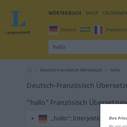
WÖRTERBUCH
SHOP
UNTERNE
Deutsch
Französisc
Deutsch-Französisch Wörterbuch
hallo
Deutsch-Französisch Übersetzu
"hallo" Französisch Übersetzun
„hallo“
: Interjektion, Ausruf
Ihre Priv
Wir und un