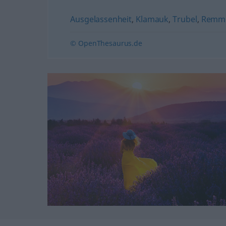
Ausgelassenheit
,
Klamauk
,
Trubel
,
Remmi
© OpenThesaurus.de