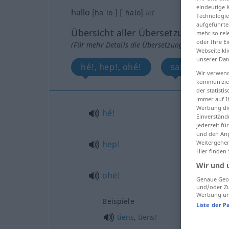
eindeutige 
hallo
[haˈloː]
[ˈhalo]
int
Technologie
aufgeführte
Übersicht aller Übersetzungen
mehr so rel
oder Ihre E
(Für mehr Details die Übersetzung anklicken/an
Webseite kli
unserer Dat
hé!, hep!, ohé!
salut!
a
Wir verwend
kommunizier
der statist
immer auf I
Werbung die
hé!
Einverständ
jederzeit f
und den Anp
Weitergehen
hep!
Hier finden
Wir und 
ohé!
Genaue Geol
und/oder Zu
Werbung und
Beispiele
Liste der P
tiens
,
tiens!