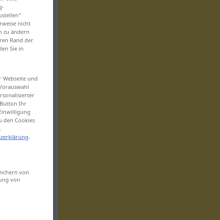
g-
ustellen“
rweise nicht
en zu ändern
eren Rand der
den Sie in
er Webseite und
 Vorauswahl
sonalisierter
Button Ihr
Einwilligung
zu den Cookies
.
zerklärung
.
eichern von
sung von