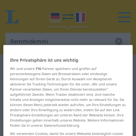
Ihre Privatsphäre ist uns wichtig
Deutsch-Französisch Wörterbuch
Remmidemmi
Wir und unsere
716
-Partner speichern und greifen auf
Deutsch-Französisch Übersetzung
personenbezogene Daten wie Browserdaten oder eindeutige
Kennungen auf Ihrem Gerät zu. Durch Auswahl von Akzeptieren
für "Remmidemmi"
aktivieren Sie Tracking-Technologien für die unter „Wir und unsere
Partner verarbeiten Daten, um Ihnen Dienste bereitzustellen“
aufgeführten Zwecke. Wenn Tracker deaktiviert sind, sind manche
Inhalte und Anzeigen möglicherweise nicht mehr so relevant für Sie. Sie
"Remmidemmi" Französisch
können dieses Menü jederzeit wieder aufrufen, um Ihre Einstellungen zu
Übersetzung
ändern oder Ihre Einwilligung zu widerrufen, indem Sie auf den Link
Privatsphäre-Einstellungen am unteren Rand der Webseite klicken. Ihre
Einstellungen gelten innerhalb unseres Website. Weitere Informationen
finden Sie in unserer Datenschutzerklärung.
„Remmidemmi“
: Neutrum
Wir verwenden Cookies, damit Sie unsere Webseite bestmöglich nutzen