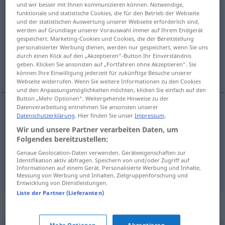
und wir besser mit Ihnen kommunizieren können. Notwendige,
funktionale und statistische Cookies, die für den Betrieb der Webseite
Remmidemmi
[rɛmiˈdɛmi]
n
<
Remmidemmis
>
UMG
und der statistischen Auswertung unserer Webseite erforderlich sind,
werden auf Grundlage unserer Vorauswahl immer auf Ihrem Endgerät
Übersicht aller Übersetzungen
gespeichert. Marketing-Cookies und Cookies, die der Bereitstellung
(Für mehr Details die Übersetzung anklicken/antippen)
personalisierter Werbung dienen, werden nur gespeichert, wenn Sie uns
durch einen Klick auf den „Akzeptieren“-Button Ihr Einverständnis
geben. Klicken Sie ansonsten auf „Fortfahren ohne Akzeptieren“. Sie
raffut, boucan, ramdam
können Ihre Einwilligung jederzeit für zukünftige Besuche unserer
Webseite widerrufen. Wenn Sie weitere Informationen zu den Cookies
und den Anpassungsmöglichkeiten möchten, klicken Sie einfach auf den
Button „Mehr Optionen“. Weitergehende Hinweise zu der
Datenverarbeitung entnehmen Sie ansonsten unserer
Datenschutzerklärung
. Hier finden Sie unser
Impressum
.
raffut
m
Remmidemmi
UMG
Wir und unsere Partner verarbeiten Daten, um
Folgendes bereitzustellen:
boucan
m
Remmidemmi
UMG
Genaue Geolocation-Daten verwenden. Geräteeigenschaften zur
Identifikation aktiv abfragen. Speichern von und/oder Zugriff auf
ramdam
m
Remmidemmi
Informationen auf einem Gerät. Personalisierte Werbung und Inhalte,
UMG
Messung von Werbung und Inhalten, Zielgruppenforschung und
Entwicklung von Dienstleistungen.
Liste der Partner (Lieferanten)
Synonyme für "Remmidemmi"