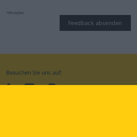
*Pflichtfeld
Feedback absenden
Besuchen Sie uns auf:
facebook
YouTube
Instagram
Langenscheidt