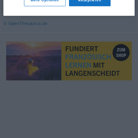
Mehr Optionen
Akzeptieren
Ausgelassenheit
,
Klamauk
,
Trubel
,
Hallo (ugs.)
© OpenThesaurus.de