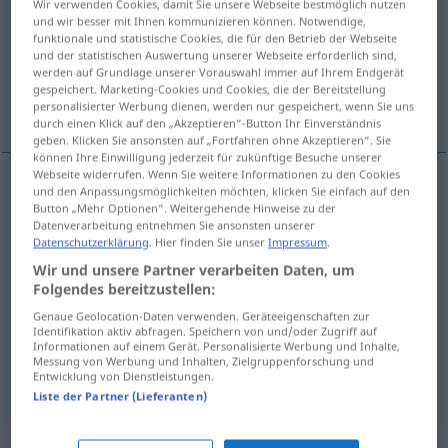
Wir verwenden Cookies, damit Sie unsere Webseite bestmöglich nutzen
und wir besser mit Ihnen kommunizieren können. Notwendige,
Übersicht aller Übersetzungen
funktionale und statistische Cookies, die für den Betrieb der Webseite
und der statistischen Auswertung unserer Webseite erforderlich sind,
(Für mehr Details die Übersetzung anklicken/antippen)
werden auf Grundlage unserer Vorauswahl immer auf Ihrem Endgerät
gespeichert. Marketing-Cookies und Cookies, die der Bereitstellung
Krach, Lärm, Radau, Spektakel
personalisierter Werbung dienen, werden nur gespeichert, wenn Sie uns
durch einen Klick auf den „Akzeptieren“-Button Ihr Einverständnis
geben. Klicken Sie ansonsten auf „Fortfahren ohne Akzeptieren“. Sie
können Ihre Einwilligung jederzeit für zukünftige Besuche unserer
Webseite widerrufen. Wenn Sie weitere Informationen zu den Cookies
und den Anpassungsmöglichkeiten möchten, klicken Sie einfach auf den
Krach
m
boucan
Button „Mehr Optionen“. Weitergehende Hinweise zu der
Datenverarbeitung entnehmen Sie ansonsten unserer
Datenschutzerklärung
. Hier finden Sie unser
Impressum
.
Lärm
m
boucan
Wir und unsere Partner verarbeiten Daten, um
Folgendes bereitzustellen:
Radau
m
boucan
FAM
Genaue Geolocation-Daten verwenden. Geräteeigenschaften zur
Identifikation aktiv abfragen. Speichern von und/oder Zugriff auf
Informationen auf einem Gerät. Personalisierte Werbung und Inhalte,
Spektakel
m
boucan
FAM
Messung von Werbung und Inhalten, Zielgruppenforschung und
Entwicklung von Dienstleistungen.
Liste der Partner (Lieferanten)