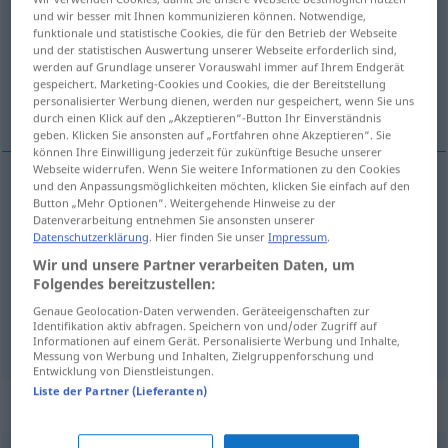
und wir besser mit Ihnen kommunizieren können. Notwendige,
funktionale und statistische Cookies, die für den Betrieb der Webseite
Übersicht aller Übersetzungen
und der statistischen Auswertung unserer Webseite erforderlich sind,
(Für mehr Details die Übersetzung anklicken/antippen)
werden auf Grundlage unserer Vorauswahl immer auf Ihrem Endgerät
gespeichert. Marketing-Cookies und Cookies, die der Bereitstellung
personalisierter Werbung dienen, werden nur gespeichert, wenn Sie uns
agitation, tumulte, tohu-bohu
durch einen Klick auf den „Akzeptieren“-Button Ihr Einverständnis
geben. Klicken Sie ansonsten auf „Fortfahren ohne Akzeptieren“. Sie
können Ihre Einwilligung jederzeit für zukünftige Besuche unserer
Webseite widerrufen. Wenn Sie weitere Informationen zu den Cookies
und den Anpassungsmöglichkeiten möchten, klicken Sie einfach auf den
Button „Mehr Optionen“. Weitergehende Hinweise zu der
agitation
f
Trubel
Datenverarbeitung entnehmen Sie ansonsten unserer
Datenschutzerklärung
. Hier finden Sie unser
Impressum
.
tumulte
m
Trubel
Wir und unsere Partner verarbeiten Daten, um
Folgendes bereitzustellen:
tohu-bohu
m
Trubel
Genaue Geolocation-Daten verwenden. Geräteeigenschaften zur
Identifikation aktiv abfragen. Speichern von und/oder Zugriff auf
Informationen auf einem Gerät. Personalisierte Werbung und Inhalte,
Messung von Werbung und Inhalten, Zielgruppenforschung und
Entwicklung von Dienstleistungen.
Liste der Partner (Lieferanten)
Synonyme für "Trubel"