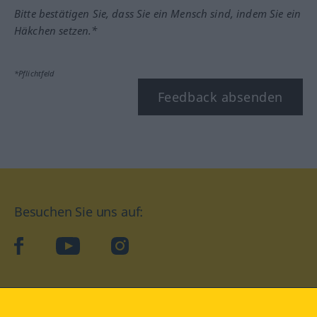
Bitte bestätigen Sie, dass Sie ein Mensch sind, indem Sie ein
Häkchen setzen.*
*Pflichtfeld
Feedback absenden
Besuchen Sie uns auf:
facebook
YouTube
Instagram