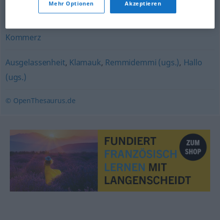
Mehr Optionen
Akzeptieren
Getümmel
,
Wirbel
,
Gewühl
,
Durcheinander
,
Rummel
Kommerz
Ausgelassenheit
,
Klamauk
,
Remmidemmi (ugs.)
,
Hallo
(ugs.)
© OpenThesaurus.de