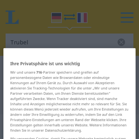
Ihre Privatsphäre ist uns wichtig
Deutsch-Französisch Wörterbuch
Trubel
Wir und unsere
716
-Partner speichern und greifen auf
Deutsch-Französisch Übersetzung
personenbezogene Daten wie Browserdaten oder eindeutige
Kennungen auf Ihrem Gerät zu. Durch Auswahl von Akzeptieren
für "Trubel"
aktivieren Sie Tracking-Technologien für die unter „Wir und unsere
Partner verarbeiten Daten, um Ihnen Dienste bereitzustellen“
aufgeführten Zwecke. Wenn Tracker deaktiviert sind, sind manche
"Trubel" Französisch Übersetzung
Inhalte und Anzeigen möglicherweise nicht mehr so relevant für Sie. Sie
können dieses Menü jederzeit wieder aufrufen, um Ihre Einstellungen zu
ändern oder Ihre Einwilligung zu widerrufen, indem Sie auf den Link
Privatsphäre-Einstellungen am unteren Rand der Webseite klicken. Ihre
„Trubel“
: Maskulinum
Einstellungen gelten innerhalb unseres Website. Weitere Informationen
finden Sie in unserer Datenschutzerklärung.
Trubel
[ˈtruːbəl]
m
<
Trubels
>
Wir verwenden Cookies, damit Sie unsere Webseite bestmöglich nutzen