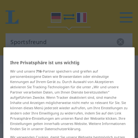
Ihre Privatsphäre ist uns wichtig
Deutsch-Französisch Wörterbuch
Sportsfreund
Wir und unsere
716
-Partner speichern und greifen auf
Deutsch-Französisch Übersetzung
personenbezogene Daten wie Browserdaten oder eindeutige
Kennungen auf Ihrem Gerät zu. Durch Auswahl von Akzeptieren
für "Sportsfreund"
aktivieren Sie Tracking-Technologien für die unter „Wir und unsere
Partner verarbeiten Daten, um Ihnen Dienste bereitzustellen“
aufgeführten Zwecke. Wenn Tracker deaktiviert sind, sind manche
"Sportsfreund" Französisch
Inhalte und Anzeigen möglicherweise nicht mehr so relevant für Sie. Sie
können dieses Menü jederzeit wieder aufrufen, um Ihre Einstellungen zu
Übersetzung
ändern oder Ihre Einwilligung zu widerrufen, indem Sie auf den Link
Privatsphäre-Einstellungen am unteren Rand der Webseite klicken. Ihre
Einstellungen gelten innerhalb unseres Website. Weitere Informationen
finden Sie in unserer Datenschutzerklärung.
„Sportsfreund“
: Maskulinum
Wir verwenden Cookies, damit Sie unsere Webseite bestmöglich nutzen