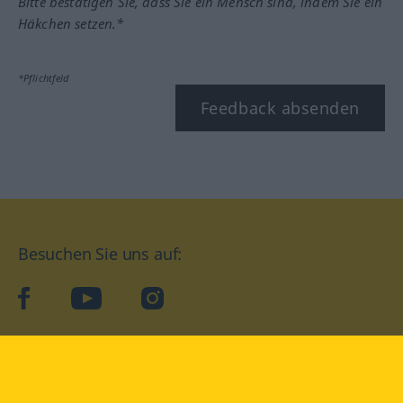
Bitte bestätigen Sie, dass Sie ein Mensch sind, indem Sie ein
Häkchen setzen.*
*Pflichtfeld
Feedback absenden
Besuchen Sie uns auf:
facebook
YouTube
Instagram
Langenscheidt