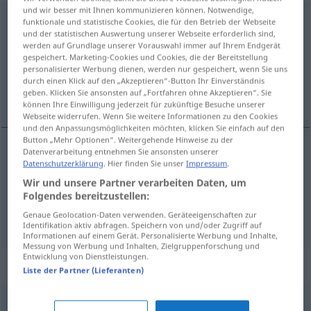
und wir besser mit Ihnen kommunizieren können. Notwendige,
Sportsfreund
m
funktionale und statistische Cookies, die für den Betrieb der Webseite
und der statistischen Auswertung unserer Webseite erforderlich sind,
werden auf Grundlage unserer Vorauswahl immer auf Ihrem Endgerät
Übersicht aller Übersetzungen
gespeichert. Marketing-Cookies und Cookies, die der Bereitstellung
(Für mehr Details die Übersetzung anklicken/antippen)
personalisierter Werbung dienen, werden nur gespeichert, wenn Sie uns
durch einen Klick auf den „Akzeptieren“-Button Ihr Einverständnis
geben. Klicken Sie ansonsten auf „Fortfahren ohne Akzeptieren“. Sie
salut mon vieux!
können Ihre Einwilligung jederzeit für zukünftige Besuche unserer
Webseite widerrufen. Wenn Sie weitere Informationen zu den Cookies
und den Anpassungsmöglichkeiten möchten, klicken Sie einfach auf den
Button „Mehr Optionen“. Weitergehende Hinweise zu der
Datenverarbeitung entnehmen Sie ansonsten unserer
Beispiele
Datenschutzerklärung
. Hier finden Sie unser
Impressum
.
hallo
, Sportsfreund!
UMG
FIG
Wir und unsere Partner verarbeiten Daten, um
Folgendes bereitzustellen:
salut
mon
vieux!
UMG
Genaue Geolocation-Daten verwenden. Geräteeigenschaften zur
Identifikation aktiv abfragen. Speichern von und/oder Zugriff auf
Informationen auf einem Gerät. Personalisierte Werbung und Inhalte,
Messung von Werbung und Inhalten, Zielgruppenforschung und
Entwicklung von Dienstleistungen.
Synonyme für "Sportsfreund"
Liste der Partner (Lieferanten)