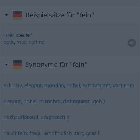
Beispielsätze für "fein"
klein
, aber fein
petit
,
mais
raffiné
Synonyme für "fein"
exklusiv
,
elegant
,
mondän
,
nobel
,
extravagant
,
vornehm
elegant
,
nobel
,
vornehm
,
distinguiert (geh.)
hochauflösend
,
engmaschig
hauchfein
,
fragil
,
empfindlich
,
zart
,
grazil