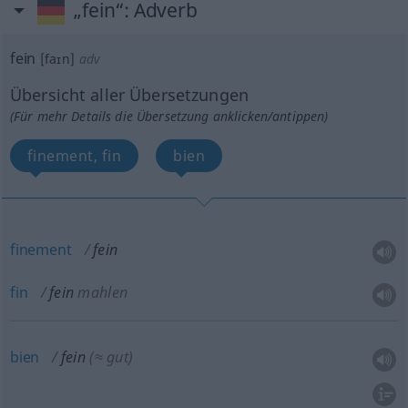
„fein“
: Adverb
fein
[faɪn]
adv
Übersicht aller Übersetzungen
(Für mehr Details die Übersetzung anklicken/antippen)
finement, fin
bien
finement
fein
fin
fein
mahlen
bien
fein
(≈ gut)