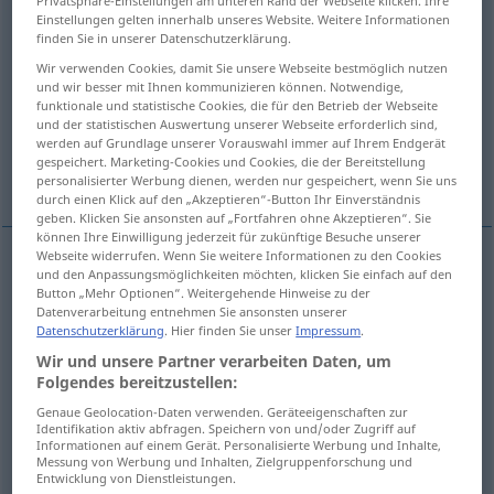
Privatsphäre-Einstellungen am unteren Rand der Webseite klicken. Ihre
Einstellungen gelten innerhalb unseres Website. Weitere Informationen
Übersicht aller Übersetzungen
finden Sie in unserer Datenschutzerklärung.
(Für mehr Details die Übersetzung anklicken/antippen)
Wir verwenden Cookies, damit Sie unsere Webseite bestmöglich nutzen
und wir besser mit Ihnen kommunizieren können. Notwendige,
funktionale und statistische Cookies, die für den Betrieb der Webseite
fin, subtil
exquis, fin
distingué
und der statistischen Auswertung unserer Webseite erforderlich sind,
werden auf Grundlage unserer Vorauswahl immer auf Ihrem Endgerät
gespeichert. Marketing-Cookies und Cookies, die der Bereitstellung
sympa
Weitere Beispiele...
personalisierter Werbung dienen, werden nur gespeichert, wenn Sie uns
durch einen Klick auf den „Akzeptieren“-Button Ihr Einverständnis
geben. Klicken Sie ansonsten auf „Fortfahren ohne Akzeptieren“. Sie
können Ihre Einwilligung jederzeit für zukünftige Besuche unserer
Webseite widerrufen. Wenn Sie weitere Informationen zu den Cookies
und den Anpassungsmöglichkeiten möchten, klicken Sie einfach auf den
fin
fein
a.
Sand, Sinne, Haar, Papier, Regen
Button „Mehr Optionen“. Weitergehende Hinweise zu der
Datenverarbeitung entnehmen Sie ansonsten unserer
Datenschutzerklärung
. Hier finden Sie unser
Impressum
.
subtil
fein
Unterschied, Humor
Wir und unsere Partner verarbeiten Daten, um
Folgendes bereitzustellen:
Genaue Geolocation-Daten verwenden. Geräteeigenschaften zur
exquis
fein
(≈ edel)
Identifikation aktiv abfragen. Speichern von und/oder Zugriff auf
Informationen auf einem Gerät. Personalisierte Werbung und Inhalte,
Messung von Werbung und Inhalten, Zielgruppenforschung und
fin
fein
Entwicklung von Dienstleistungen.