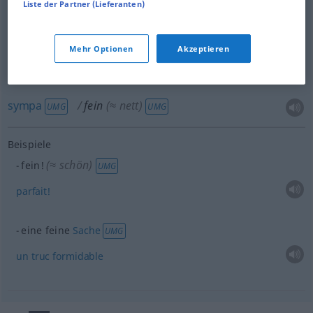
Liste der Partner (Lieferanten)
Mehr Optionen
Akzeptieren
distingué
fein
(≈ vornehm)
sympa
fein
(≈ nett)
UMG
UMG
Beispiele
(≈ schön)
fein!
UMG
parfait!
eine feine
Sache
UMG
un
truc
formidable