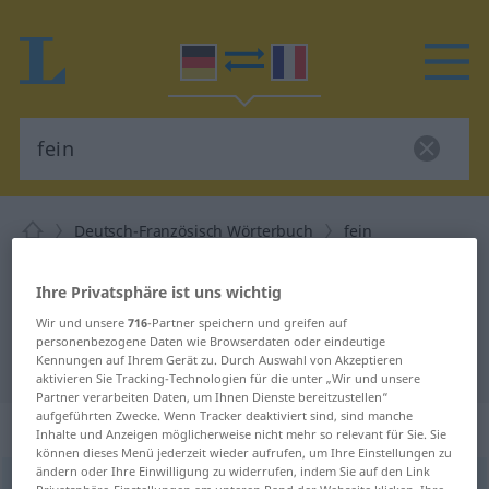
Deutsch-Französisch Wörterbuch
fein
Deutsch-Französisch Übersetzung
Ihre Privatsphäre ist uns wichtig
für "fein"
Wir und unsere
716
-Partner speichern und greifen auf
personenbezogene Daten wie Browserdaten oder eindeutige
"fein" Französisch Übersetzung
Kennungen auf Ihrem Gerät zu. Durch Auswahl von Akzeptieren
aktivieren Sie Tracking-Technologien für die unter „Wir und unsere
Partner verarbeiten Daten, um Ihnen Dienste bereitzustellen“
aufgeführten Zwecke. Wenn Tracker deaktiviert sind, sind manche
„fein“
: Adjektiv
Inhalte und Anzeigen möglicherweise nicht mehr so relevant für Sie. Sie
können dieses Menü jederzeit wieder aufrufen, um Ihre Einstellungen zu
ändern oder Ihre Einwilligung zu widerrufen, indem Sie auf den Link
fein
[faɪn]
adj