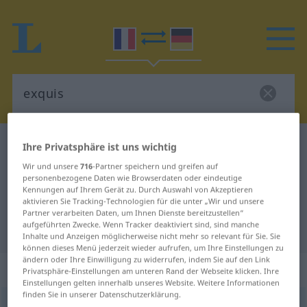
Französisch-Deutsch Wörterbuch
exquis
Ihre Privatsphäre ist uns wichtig
Französisch-Deutsch Übersetzung
Wir und unsere
716
-Partner speichern und greifen auf
personenbezogene Daten wie Browserdaten oder eindeutige
für "exquis"
Kennungen auf Ihrem Gerät zu. Durch Auswahl von Akzeptieren
aktivieren Sie Tracking-Technologien für die unter „Wir und unsere
Partner verarbeiten Daten, um Ihnen Dienste bereitzustellen“
aufgeführten Zwecke. Wenn Tracker deaktiviert sind, sind manche
"exquis" Deutsch Übersetzung
Inhalte und Anzeigen möglicherweise nicht mehr so relevant für Sie. Sie
können dieses Menü jederzeit wieder aufrufen, um Ihre Einstellungen zu
ändern oder Ihre Einwilligung zu widerrufen, indem Sie auf den Link
„exquis“
: adjectif (qualificatif)
Privatsphäre-Einstellungen am unteren Rand der Webseite klicken. Ihre
Einstellungen gelten innerhalb unseres Website. Weitere Informationen
finden Sie in unserer Datenschutzerklärung.
exquis
[ɛkski]
adj
<
-ise
[-iz]
>