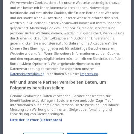
Wir verwenden Cookies, damit Sie unsere Webseite bestmöglich nutzen
und wir besser mit Ihnen kommunizieren können. Notwendige,
Übersicht aller Übersetzungen
funktionale und statistische Cookies, die für den Betrieb der Webseite
und der statistischen Auswertung unserer Webseite erforderlich sind,
(Für mehr Details die Übersetzung anklicken/antippen)
werden auf Grundlage unserer Vorauswahl immer auf Ihrem Endgerät
gespeichert. Marketing-Cookies und Cookies, die der Bereitstellung
erlesen, ausgesucht, vorzüglich, exquisit,
personalisierter Werbung dienen, werden nur gespeichert, wenn Sie uns
köstlich
durch einen Klick auf den „Akzeptieren“-Button Ihr Einverständnis
geben. Klicken Sie ansonsten auf „Fortfahren ohne Akzeptieren“. Sie
können Ihre Einwilligung jederzeit für zukünftige Besuche unserer
charmant
Webseite widerrufen. Wenn Sie weitere Informationen zu den Cookies
und den Anpassungsmöglichkeiten möchten, klicken Sie einfach auf den
Button „Mehr Optionen“. Weitergehende Hinweise zu der
Datenverarbeitung entnehmen Sie ansonsten unserer
Datenschutzerklärung
. Hier finden Sie unser
Impressum
.
Wir und unsere Partner verarbeiten Daten, um
erlesen
exquis
Folgendes bereitzustellen:
Genaue Geolocation-Daten verwenden. Geräteeigenschaften zur
ausgesucht
exquis
a.
politesse
Identifikation aktiv abfragen. Speichern von und/oder Zugriff auf
Informationen auf einem Gerät. Personalisierte Werbung und Inhalte,
Messung von Werbung und Inhalten, Zielgruppenforschung und
vorzüglich
exquis
Entwicklung von Dienstleistungen.
Liste der Partner (Lieferanten)
exquisit
exquis