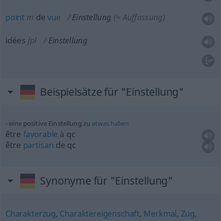
point
m
de
vue
Einstellung
(≈ Auffassung)
idées
fpl
Einstellung
Beispielsätze für "Einstellung"
eine positive Einstellung zu
etwas
haben
être
favorable
à
qc
être
partisan
de
qc
Synonyme für "Einstellung"
Charakterzug
,
Charaktereigenschaft
,
Merkmal
,
Zug
,