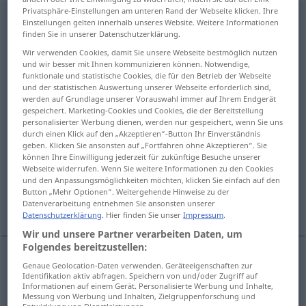
Privatsphäre-Einstellungen am unteren Rand der Webseite klicken. Ihre
Einstellung
f
Einstellungen gelten innerhalb unseres Website. Weitere Informationen
finden Sie in unserer Datenschutzerklärung.
Übersicht aller Übersetzungen
Wir verwenden Cookies, damit Sie unsere Webseite bestmöglich nutzen
(Für mehr Details die Übersetzung anklicken/antippen)
und wir besser mit Ihnen kommunizieren können. Notwendige,
funktionale und statistische Cookies, die für den Betrieb der Webseite
und der statistischen Auswertung unserer Webseite erforderlich sind,
réglage, plan, mise au point
werden auf Grundlage unserer Vorauswahl immer auf Ihrem Endgerät
gespeichert. Marketing-Cookies und Cookies, die der Bereitstellung
personalisierter Werbung dienen, werden nur gespeichert, wenn Sie uns
embauche, engagement
durch einen Klick auf den „Akzeptieren“-Button Ihr Einverständnis
geben. Klicken Sie ansonsten auf „Fortfahren ohne Akzeptieren“. Sie
können Ihre Einwilligung jederzeit für zukünftige Besuche unserer
cessation, suspension, arrêt
Webseite widerrufen. Wenn Sie weitere Informationen zu den Cookies
und den Anpassungsmöglichkeiten möchten, klicken Sie einfach auf den
Button „Mehr Optionen“. Weitergehende Hinweise zu der
attitude, point de vue, idées
Datenverarbeitung entnehmen Sie ansonsten unserer
Datenschutzerklärung
. Hier finden Sie unser
Impressum
.
Wir und unsere Partner verarbeiten Daten, um
Folgendes bereitzustellen:
Genaue Geolocation-Daten verwenden. Geräteeigenschaften zur
réglage
m
Einstellung
TECH
Identifikation aktiv abfragen. Speichern von und/oder Zugriff auf
Informationen auf einem Gerät. Personalisierte Werbung und Inhalte,
Messung von Werbung und Inhalten, Zielgruppenforschung und
Entwicklung von Dienstleistungen.