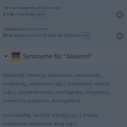
er
muss
dauernd
aufs
Klo
rennen
il
a
la
courante
UMG
dauernd zum
Arzt
rennen
être
toujours
fourré
chez
le
docteur
UMG
Synonyme für "dauernd"
beständig
,
immerzu
,
permanent
,
unverwandt
,
unablässig
,
andauernd (ugs.)
,
fortlaufend
,
ständig
(ugs.)
,
ununterbrochen
,
durchgängig
,
fortgesetzt
,
immerfort
,
pausenlos
,
durchgehend
turnusmäßig
,
laufend
,
ständig (ugs.)
,
endlos
,
andauernd
,
wiederholt
,
ewig (ugs.)