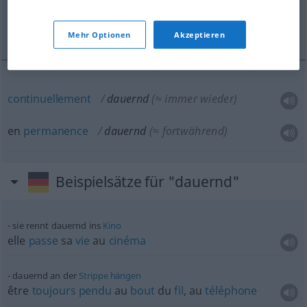
continuellement, en permanence
Mehr Optionen
Akzeptieren
continuellement
dauernd
(≈ immer wieder)
en
permanence
dauernd
(≈ fortwährend)
Beispielsätze für "dauernd"
sie rennt dauernd ins
Kino
elle
passe
sa
vie
au
cinéma
dauernd an der
Strippe
hängen
être
toujours
pendu
au
bout
du
fil
, au
téléphone