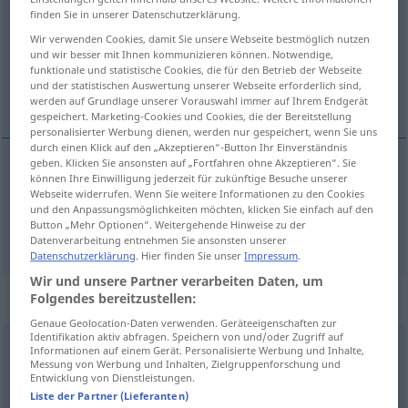
finden Sie in unserer Datenschutzerklärung.
Übersicht aller Übersetzungen
Wir verwenden Cookies, damit Sie unsere Webseite bestmöglich nutzen
(Für mehr Details die Übersetzung anklicken/antippen)
und wir besser mit Ihnen kommunizieren können. Notwendige,
funktionale und statistische Cookies, die für den Betrieb der Webseite
und der statistischen Auswertung unserer Webseite erforderlich sind,
continuel, permanent
werden auf Grundlage unserer Vorauswahl immer auf Ihrem Endgerät
gespeichert. Marketing-Cookies und Cookies, die der Bereitstellung
personalisierter Werbung dienen, werden nur gespeichert, wenn Sie uns
durch einen Klick auf den „Akzeptieren“-Button Ihr Einverständnis
geben. Klicken Sie ansonsten auf „Fortfahren ohne Akzeptieren“. Sie
können Ihre Einwilligung jederzeit für zukünftige Besuche unserer
continuel
dauernd
Webseite widerrufen. Wenn Sie weitere Informationen zu den Cookies
und den Anpassungsmöglichkeiten möchten, klicken Sie einfach auf den
Button „Mehr Optionen“. Weitergehende Hinweise zu der
permanent
dauernd
Datenverarbeitung entnehmen Sie ansonsten unserer
Datenschutzerklärung
. Hier finden Sie unser
Impressum
.
Wir und unsere Partner verarbeiten Daten, um
„dauernd“
: als Adverb gebraucht
Folgendes bereitzustellen:
Genaue Geolocation-Daten verwenden. Geräteeigenschaften zur
Identifikation aktiv abfragen. Speichern von und/oder Zugriff auf
dauernd
advl
Informationen auf einem Gerät. Personalisierte Werbung und Inhalte,
Messung von Werbung und Inhalten, Zielgruppenforschung und
Entwicklung von Dienstleistungen.
Übersicht aller Übersetzungen
Liste der Partner (Lieferanten)
(Für mehr Details die Übersetzung anklicken/antippen)