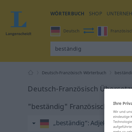
WÖRTERBUCH
SHOP
UNTERNE
Deutsch
Französisc
Deutsch-Französisch Wörterbuch
beständ
Deutsch-Französisch Übersetz
Ihre Priv
"beständig" Französisch Übers
Wir und un
eindeutige 
„beständig“
: Adjektiv
Technologie
aufgeführte
mehr so rel