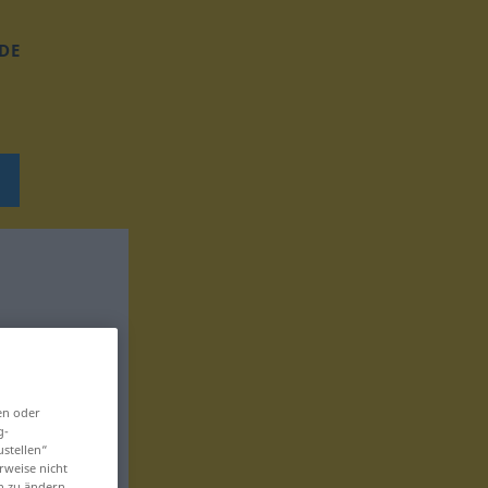
DE
en oder
g-
ustellen“
rweise nicht
en zu ändern