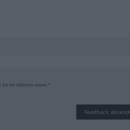
m Sie ein Häkchen setzen.*
Feedback absend