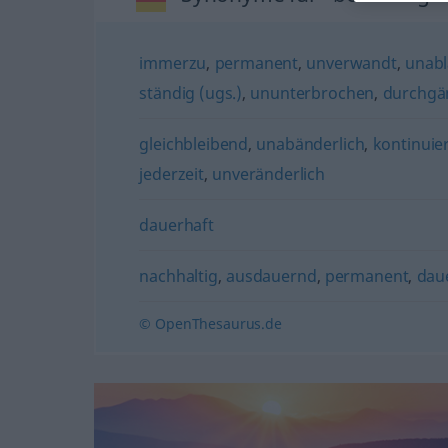
immerzu
,
permanent
,
unverwandt
,
unabl
ständig (ugs.)
,
ununterbrochen
,
durchgä
gleichbleibend
,
unabänderlich
,
kontinuier
jederzeit
,
unveränderlich
dauerhaft
nachhaltig
,
ausdauernd
,
permanent
,
dau
© OpenThesaurus.de