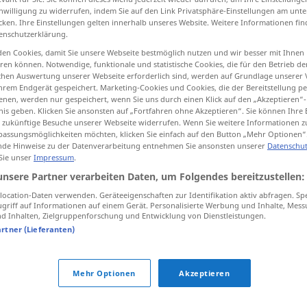
inwilligung zu widerrufen, indem Sie auf den Link Privatsphäre-Einstellungen am unt
cken. Ihre Einstellungen gelten innerhalb unseres Website. Weitere Informationen fin
enschutzerklärung.
en Cookies, damit Sie unsere Webseite bestmöglich nutzen und wir besser mit Ihnen
tippen)
en können. Notwendige, funktionale und statistische Cookies, die für den Betrieb d
ischen Auswertung unserer Webseite erforderlich sind, werden auf Grundlage unserer
hrem Endgerät gespeichert. Marketing-Cookies und Cookies, die der Bereitstellung per
nen, werden nur gespeichert, wenn Sie uns durch einen Klick auf den „Akzeptieren“-
nis geben. Klicken Sie ansonsten auf „Fortfahren ohne Akzeptieren“. Sie können Ihre 
ür zukünftige Besuche unserer Webseite widerrufen. Wenn Sie weitere Informationen 
assungsmöglichkeiten möchten, klicken Sie einfach auf den Button „Mehr Optionen“
de Hinweise zu der Datenverarbeitung entnehmen Sie ansonsten unserer
Datenschut
beständig
(≈ von Dauer)
 Sie unser
Impressum
.
unsere Partner verarbeiten Daten, um Folgendes bereitzustellen:
beständig
(≈ konstant)
ocation-Daten verwenden. Geräteeigenschaften zur Identifikation aktiv abfragen. Sp
griff auf Informationen auf einem Gerät. Personalisierte Werbung und Inhalte, Mes
 Inhalten, Zielgruppenforschung und Entwicklung von Dienstleistungen.
beständig
gegen
(≈
artner (Lieferanten)
widerstandsfähig)
Mehr Optionen
Akzeptieren