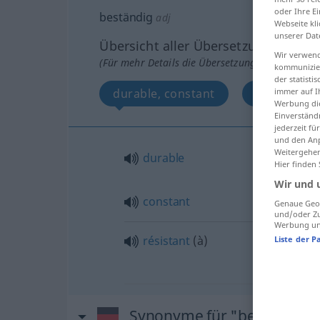
oder Ihre E
beständig
adj
Webseite kli
unserer Dat
Übersicht aller Übersetzungen
Wir verwend
(Für mehr Details die Übersetzung anklicken/an
kommunizier
der statist
durable, constant
résistant
immer auf I
Werbung die
Einverständ
jederzeit f
und den Anp
Weitergehen
durable
Hier finden
Wir und 
constant
Genaue Geol
und/oder Zu
Werbung und
résistant
(
à
)
Liste der P
Synonyme für "beständig"