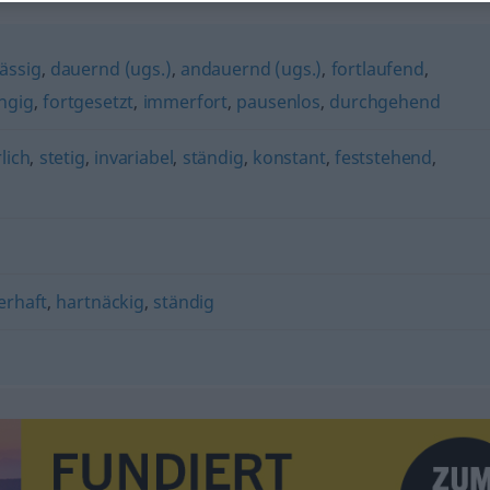
ässig
,
dauernd (ugs.)
,
andauernd (ugs.)
,
fortlaufend
,
ngig
,
fortgesetzt
,
immerfort
,
pausenlos
,
durchgehend
lich
,
stetig
,
invariabel
,
ständig
,
konstant
,
feststehend
,
erhaft
,
hartnäckig
,
ständig