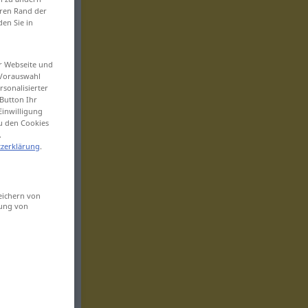
eren Rand der
den Sie in
er Webseite und
 Vorauswahl
sonalisierter
Button Ihr
Einwilligung
zu den Cookies
.
zerklärung
.
eichern von
sung von