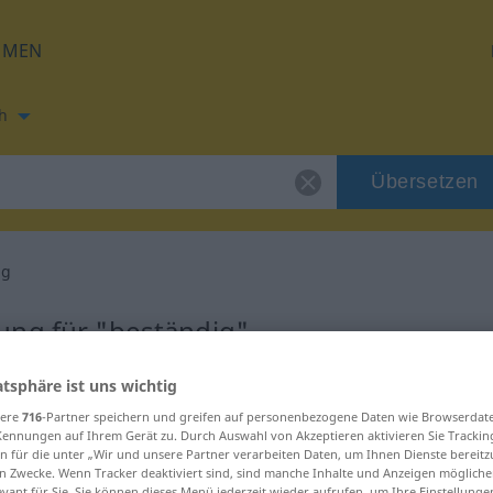
HMEN
h
Übersetzen
ig
ung für "beständig"
atsphäre ist uns wichtig
etzung
sere
716
-Partner speichern und greifen auf personenbezogene Daten wie Browserdat
Kennungen auf Ihrem Gerät zu. Durch Auswahl von Akzeptieren aktivieren Sie Trackin
n für die unter „Wir und unsere Partner verarbeiten Daten, um Ihnen Dienste bereitz
n Zwecke. Wenn Tracker deaktiviert sind, sind manche Inhalte und Anzeigen mögliche
evant für Sie. Sie können dieses Menü jederzeit wieder aufrufen, um Ihre Einstellung