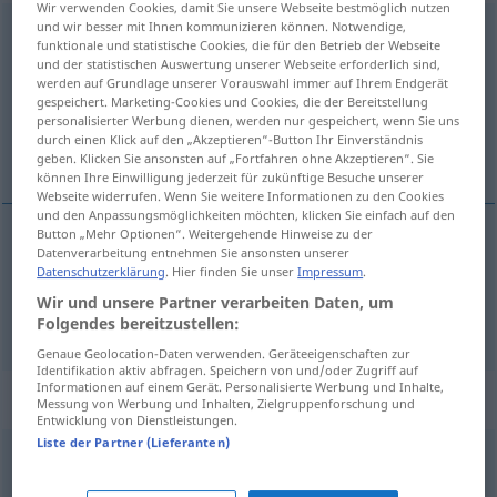
Wir verwenden Cookies, damit Sie unsere Webseite bestmöglich nutzen
und wir besser mit Ihnen kommunizieren können. Notwendige,
unablässig
[ˈʊnʔaplɛsɪç]
adj
funktionale und statistische Cookies, die für den Betrieb der Webseite
und der statistischen Auswertung unserer Webseite erforderlich sind,
Übersicht aller Übersetzungen
werden auf Grundlage unserer Vorauswahl immer auf Ihrem Endgerät
gespeichert. Marketing-Cookies und Cookies, die der Bereitstellung
(Für mehr Details die Übersetzung anklicken/antippen)
personalisierter Werbung dienen, werden nur gespeichert, wenn Sie uns
durch einen Klick auf den „Akzeptieren“-Button Ihr Einverständnis
continuel, perpétuel
geben. Klicken Sie ansonsten auf „Fortfahren ohne Akzeptieren“. Sie
können Ihre Einwilligung jederzeit für zukünftige Besuche unserer
Webseite widerrufen. Wenn Sie weitere Informationen zu den Cookies
und den Anpassungsmöglichkeiten möchten, klicken Sie einfach auf den
Button „Mehr Optionen“. Weitergehende Hinweise zu der
Datenverarbeitung entnehmen Sie ansonsten unserer
continuel
unablässig
Datenschutzerklärung
. Hier finden Sie unser
Impressum
.
Wir und unsere Partner verarbeiten Daten, um
perpétuel
unablässig
Folgendes bereitzustellen:
Genaue Geolocation-Daten verwenden. Geräteeigenschaften zur
Identifikation aktiv abfragen. Speichern von und/oder Zugriff auf
Informationen auf einem Gerät. Personalisierte Werbung und Inhalte,
Synonyme für "unablässig"
Messung von Werbung und Inhalten, Zielgruppenforschung und
Entwicklung von Dienstleistungen.
Liste der Partner (Lieferanten)
beständig
,
immerzu
,
permanent
,
unverwandt
,
dauernd