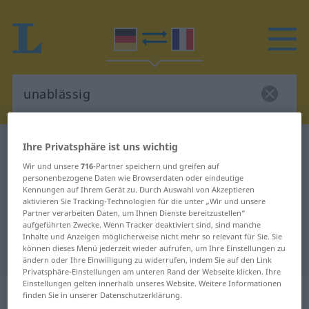
Deutsch-Französisch Wörterbuch
unablässig
Ihre Privatsphäre ist uns wichtig
Deutsch-Französisch Übersetzung
Wir und unsere
716
-Partner speichern und greifen auf
personenbezogene Daten wie Browserdaten oder eindeutige
für "unablässig"
Kennungen auf Ihrem Gerät zu. Durch Auswahl von Akzeptieren
aktivieren Sie Tracking-Technologien für die unter „Wir und unsere
Partner verarbeiten Daten, um Ihnen Dienste bereitzustellen“
aufgeführten Zwecke. Wenn Tracker deaktiviert sind, sind manche
"unablässig" Französisch
Inhalte und Anzeigen möglicherweise nicht mehr so relevant für Sie. Sie
können dieses Menü jederzeit wieder aufrufen, um Ihre Einstellungen zu
Übersetzung
ändern oder Ihre Einwilligung zu widerrufen, indem Sie auf den Link
Privatsphäre-Einstellungen am unteren Rand der Webseite klicken. Ihre
Einstellungen gelten innerhalb unseres Website. Weitere Informationen
„unablässig“
: Adjektiv
finden Sie in unserer Datenschutzerklärung.