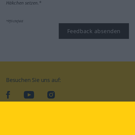
Häkchen setzen.*
*Pflichtfeld
Feedback absenden
Besuchen Sie uns auf:
facebook
YouTube
Instagram
Langenscheidt