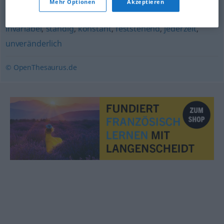
Mehr Optionen
Akzeptieren
gleichbleibend
,
beständig
,
kontinuierlich
,
stetig
,
invariabel
,
ständig
,
konstant
,
feststehend
,
jederzeit
,
unveränderlich
© OpenThesaurus.de