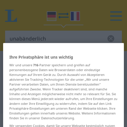
Ihre Privatsphäre ist uns wichtig
Deutsch-Französisch Wörterbuch
unabänderlich
Wir und unsere
716
-Partner speichern und greifen auf
Deutsch-Französisch Übersetzung
personenbezogene Daten wie Browserdaten oder eindeutige
Kennungen auf Ihrem Gerät zu. Durch Auswahl von Akzeptieren
für "unabänderlich"
aktivieren Sie Tracking-Technologien für die unter „Wir und unsere
Partner verarbeiten Daten, um Ihnen Dienste bereitzustellen“
aufgeführten Zwecke. Wenn Tracker deaktiviert sind, sind manche
"unabänderlich" Französisch
Inhalte und Anzeigen möglicherweise nicht mehr so relevant für Sie. Sie
können dieses Menü jederzeit wieder aufrufen, um Ihre Einstellungen zu
Übersetzung
ändern oder Ihre Einwilligung zu widerrufen, indem Sie auf den Link
Privatsphäre-Einstellungen am unteren Rand der Webseite klicken. Ihre
Einstellungen gelten innerhalb unseres Website. Weitere Informationen
finden Sie in unserer Datenschutzerklärung.
„unabänderlich“
: Adjektiv
Wir verwenden Cookies, damit Sie unsere Webseite bestmöglich nutzen