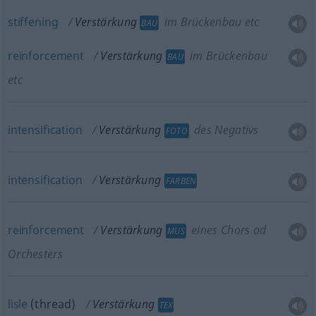
stiffening
Verstärkung
im Brückenbau etc
BAU
reinforcement
Verstärkung
im Brückenbau
BAU
etc
intensification
Verstärkung
des Negativs
FOTO
intensification
Verstärkung
FARBEN
reinforcement
Verstärkung
eines Chors
od
MUS
Orchesters
lisle
(thread)
Verstärkung
TEX