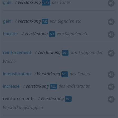
gain
Verstärkung
des Tones
ELEK
gain
Verstärkung
von Signalen etc
TEL
booster
Verstärkung
von Signalen etc
TEL
reinforcement
Verstärkung
von Truppen, der
MIL
Wache
intensification
Verstärkung
des Feuers
MIL
increase
Verstärkung
des Widerstands
MIL
reinforcements
Verstärkung
MIL
Verstärkungstruppen