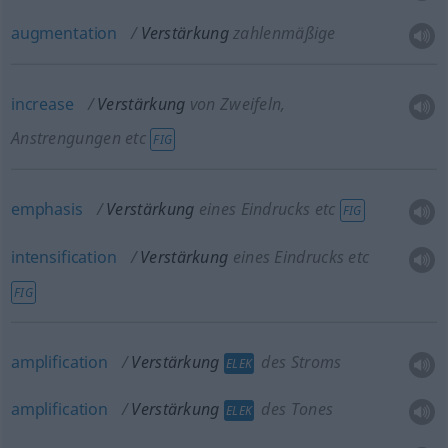
augmentation
Verstärkung
zahlenmäßige
increase
Verstärkung
von Zweifeln,
Anstrengungen etc
FIG
emphasis
Verstärkung
eines Eindrucks etc
FIG
intensification
Verstärkung
eines Eindrucks etc
FIG
amplification
Verstärkung
des Stroms
ELEK
amplification
Verstärkung
des Tones
ELEK