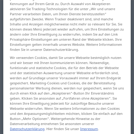
Kennungen auf Ihrem Gerät zu. Durch Auswahl von Akzeptieren
Verstärkung
f
<
Verstärkung
;
kein
pl
>
aktivieren Sie Tracking-Technologien für die unter „Wir und unsere
Partner verarbeiten Daten, um Ihnen Dienste bereitzustellen“
aufgeführten Zwecke. Wenn Tracker deaktiviert sind, sind manche
Übersicht aller Übersetzungen
Inhalte und Anzeigen möglicherweise nicht mehr so relevant für Sie. Sie
(Für mehr Details die Übersetzung anklicken/antippen)
können dieses Menü jederzeit wieder aufrufen, um Ihre Einstellungen zu
ändern oder Ihre Einwilligung zu widerrufen, indem Sie auf den Link
Privatsphäre-Einstellungen am unteren Rand der Webseite klicken. Ihre
reinforcement, fortification
Einstellungen gelten innerhalb unseres Website. Weitere Informationen
finden Sie in unserer Datenschutzerklärung.
increase, augmentation
increase
Wir verwenden Cookies, damit Sie unsere Webseite bestmöglich nutzen
und wir besser mit Ihnen kommunizieren können. Notwendige,
funktionale und statistische Cookies, die für den Betrieb der Webseite
emphasis, intensification
und der statistischen Auswertung unserer Webseite erforderlich sind,
werden auf Grundlage unserer Vorauswahl immer auf Ihrem Endgerät
gespeichert. Marketing-Cookies und Cookies, die der Bereitstellung
personalisierter Werbung dienen, werden nur gespeichert, wenn Sie uns
amplification, amplification, gain
durch einen Klick auf den „Akzeptieren“-Button Ihr Einverständnis
geben. Klicken Sie ansonsten auf „Fortfahren ohne Akzeptieren“. Sie
können Ihre Einwilligung jederzeit für zukünftige Besuche unserer
gain, booster
Webseite widerrufen. Wenn Sie weitere Informationen zu den Cookies
und den Anpassungsmöglichkeiten möchten, klicken Sie einfach auf den
Button „Mehr Optionen“. Weitergehende Hinweise zu der
reinforcement, intensification, increase,
Datenverarbeitung entnehmen Sie ansonsten unserer
reinforcements
Datenschutzerklärung
. Hier finden Sie unser
Impressum
.