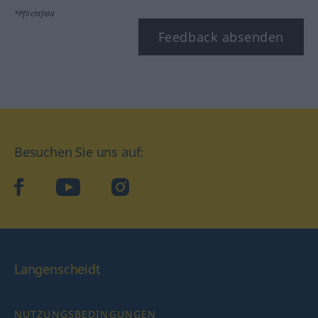
*Pflichtfeld
Feedback absenden
Besuchen Sie uns auf:
facebook
YouTube
Instagram
Langenscheidt
NUTZUNGSBEDINGUNGEN