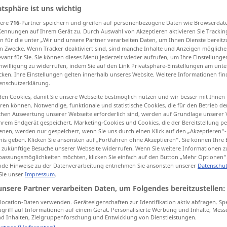
atsphäre ist uns wichtig
sere
716
-Partner speichern und greifen auf personenbezogene Daten wie Browserdat
Kennungen auf Ihrem Gerät zu. Durch Auswahl von Akzeptieren aktivieren Sie Trackin
n für die unter „Wir und unsere Partner verarbeiten Daten, um Ihnen Dienste bereitz
tippen)
n Zwecke. Wenn Tracker deaktiviert sind, sind manche Inhalte und Anzeigen mögliche
evant für Sie. Sie können dieses Menü jederzeit wieder aufrufen, um Ihre Einstellung
ic
inwilligung zu widerrufen, indem Sie auf den Link Privatsphäre-Einstellungen am unt
cken. Ihre Einstellungen gelten innerhalb unseres Website. Weitere Informationen fin
enschutzerklärung.
en Cookies, damit Sie unsere Webseite bestmöglich nutzen und wir besser mit Ihnen
en können. Notwendige, funktionale und statistische Cookies, die für den Betrieb d
verständnisvoll
Lehrer, Blick,
ischen Auswertung unserer Webseite erforderlich sind, werden auf Grundlage unserer
hrem Endgerät gespeichert. Marketing-Cookies und Cookies, die der Bereitstellung per
Kopfnicken etc
nen, werden nur gespeichert, wenn Sie uns durch einen Klick auf den „Akzeptieren“-
nis geben. Klicken Sie ansonsten auf „Fortfahren ohne Akzeptieren“. Sie können Ihre 
ür zukünftige Besuche unserer Webseite widerrufen. Wenn Sie weitere Informationen 
assungsmöglichkeiten möchten, klicken Sie einfach auf den Button „Mehr Optionen“
de Hinweise zu der Datenverarbeitung entnehmen Sie ansonsten unserer
Datenschut
 Sie unser
Impressum
.
unsere Partner verarbeiten Daten, um Folgendes bereitzustellen:
ocation-Daten verwenden. Geräteeigenschaften zur Identifikation aktiv abfragen. Sp
griff auf Informationen auf einem Gerät. Personalisierte Werbung und Inhalte, Mes
 Inhalten, Zielgruppenforschung und Entwicklung von Dienstleistungen.