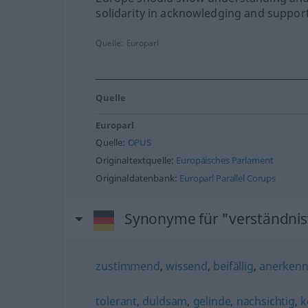
solidarity in acknowledging and support
Quelle:
Europarl
Quelle
Europarl
Quelle:
OPUS
Originaltextquelle:
Europäisches Parlament
Originaldatenbank:
Europarl Parallel Corups
Synonyme für "verständnis
zustimmend
,
wissend
,
beifällig
,
anerken
tolerant
,
duldsam
,
gelinde
,
nachsichtig
,
k