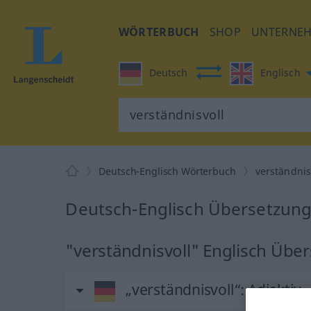
WÖRTERBUCH
SHOP
UNTERNE
Deutsch
Englisch
Deutsch-Englisch Wörterbuch
verständnis
Deutsch-Englisch Übersetzung 
"verständnisvoll" Englisch Übe
„verständnisvoll“
: Adjektiv