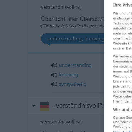
Ihre Priv
verständnisvoll
adj
Wir und un
Übersicht aller Übersetzungen
eindeutige 
Technologie
(Für mehr Details die Übersetzung anklicken/an
aufgeführte
mehr so rel
understanding, knowing, sympathet
oder Ihre E
Webseite kli
unserer Dat
Wir verwend
kommunizier
understanding
der statist
immer auf I
knowing
Werbung die
Einverständ
sympathetic
jederzeit f
und den Anp
Weitergehen
Hier finden
„verständnisvoll“
: Adverb
Wir und 
Genaue Geol
verständnisvoll
adv
und/oder Zu
Werbung und