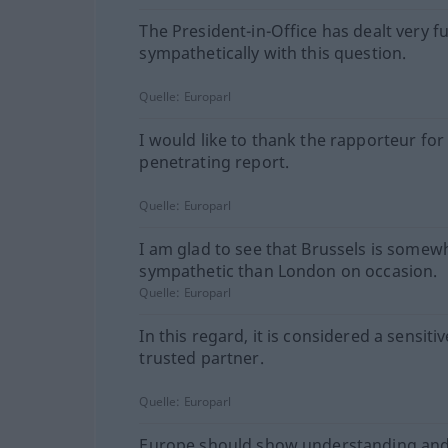
The President-in-Office has dealt very fu
sympathetically with this question.
Quelle:
Europarl
I would like to thank the rapporteur for
penetrating report.
Quelle:
Europarl
I am glad to see that Brussels is some
sympathetic than London on occasion.
Quelle:
Europarl
In this regard, it is considered a sensiti
trusted partner.
Quelle:
Europarl
Europe should show understanding an