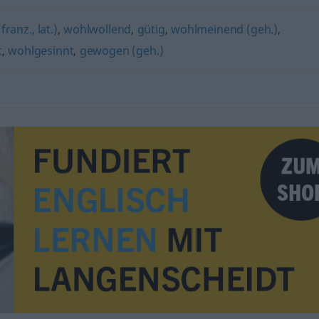
franz., lat.)
,
wohlwollend
,
gütig
,
wohlmeinend (geh.)
,
t
,
wohlgesinnt
,
gewogen (geh.)