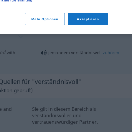
artner (Lieferanten)
tippen)
Mehr Optionen
Akzeptieren
od
(
with
jemandem verständnisvoll
zuhören
Quellen für "verständnisvoll"
ktion geprüft)
ve and
Sie gilt in diesem Bereich als
verständnisvoller und
vertrauenswürdiger Partner.