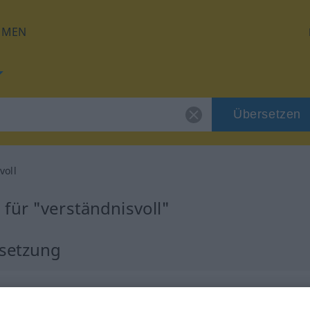
HMEN
Übersetzen
voll
für "verständnisvoll"
rsetzung