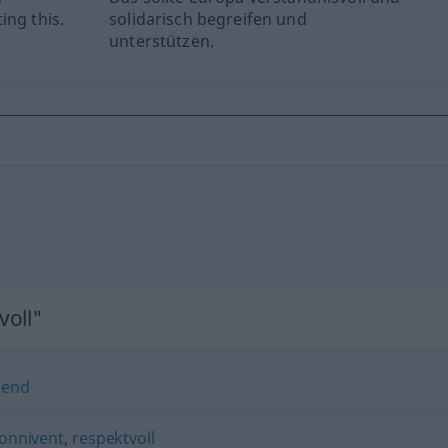
ing this.
solidarisch begreifen und
unterstützen.
voll"
nend
onnivent
,
respektvoll