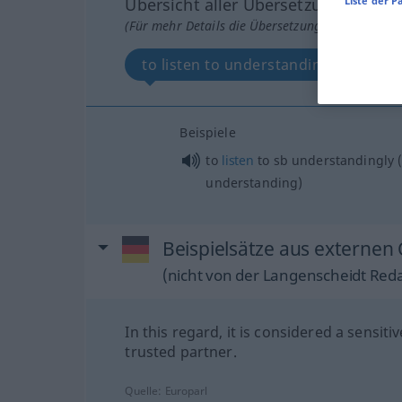
Liste der P
Übersicht aller Übersetzungen
(Für mehr Details die Übersetzung anklicken/an
to listen to understandingly
Beispiele
to
listen
to
sb
understandingly 
understanding)
Beispielsätze aus externen 
(nicht von der Langenscheidt Reda
In this regard, it is considered a sensiti
trusted partner.
Quelle:
Europarl