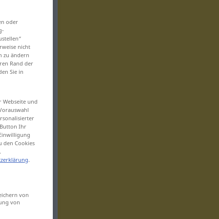
en oder
g-
ustellen“
rweise nicht
en zu ändern
eren Rand der
den Sie in
er Webseite und
 Vorauswahl
sonalisierter
Button Ihr
Einwilligung
zu den Cookies
.
zerklärung
.
eichern von
sung von