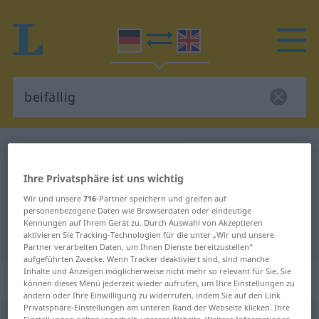
Deutsch-Englisch Wörterbuch
beifällig
Deutsch-Englisch Übersetzung für
Ihre Privatsphäre ist uns wichtig
"beifällig"
Wir und unsere
716
-Partner speichern und greifen auf
personenbezogene Daten wie Browserdaten oder eindeutige
Kennungen auf Ihrem Gerät zu. Durch Auswahl von Akzeptieren
"beifällig" Englisch Übersetzung
aktivieren Sie Tracking-Technologien für die unter „Wir und unsere
Partner verarbeiten Daten, um Ihnen Dienste bereitzustellen“
aufgeführten Zwecke. Wenn Tracker deaktiviert sind, sind manche
Inhalte und Anzeigen möglicherweise nicht mehr so relevant für Sie. Sie
„beifällig“
: Adjektiv
können dieses Menü jederzeit wieder aufrufen, um Ihre Einstellungen zu
ändern oder Ihre Einwilligung zu widerrufen, indem Sie auf den Link
Privatsphäre-Einstellungen am unteren Rand der Webseite klicken. Ihre
beifällig
adj