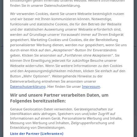
Einstellungen gelten innerhalb unseres Website. Weitere Informationen
finden Sie in unserer Datenschutzerklärung.
Übersicht aller Übersetzungen
Wir verwenden Cookies, damit Sie unsere Webseite bestmöglich nutzen
(Für mehr Details die Übersetzung anklicken/antippen)
und wir besser mit Ihnen kommunizieren können. Notwendige,
funktionale und statistische Cookies, die für den Betrieb der Webseite
und der statistischen Auswertung unserer Webseite erforderlich sind,
approving, favorable, favourable
werden auf Grundlage unserer Vorauswahl immer auf Ihrem Endgerät
gespeichert. Marketing-Cookies und Cookies, die der Bereitstellung
personalisierter Werbung dienen, werden nur gespeichert, wenn Sie uns
durch einen Klick auf den „Akzeptieren“-Button Ihr Einverständnis
geben. Klicken Sie ansonsten auf „Fortfahren ohne Akzeptieren“. Sie
können Ihre Einwilligung jederzeit für zukünftige Besuche unserer
approving
beifällig
Webseite widerrufen. Wenn Sie weitere Informationen zu den Cookies
und den Anpassungsmöglichkeiten möchten, klicken Sie einfach auf den
Button „Mehr Optionen“. Weitergehende Hinweise zu der
favorable
beifällig
US
Datenverarbeitung entnehmen Sie ansonsten unserer
Datenschutzerklärung
. Hier finden Sie unser
Impressum
.
favourable
beifällig
BR
Wir und unsere Partner verarbeiten Daten, um
Folgendes bereitzustellen:
Genaue Geolocation-Daten verwenden. Geräteeigenschaften zur
Identifikation aktiv abfragen. Speichern von und/oder Zugriff auf
Informationen auf einem Gerät. Personalisierte Werbung und Inhalte,
„beifällig“
: Adverb
Messung von Werbung und Inhalten, Zielgruppenforschung und
Entwicklung von Dienstleistungen.
Liste der Partner (Lieferanten)