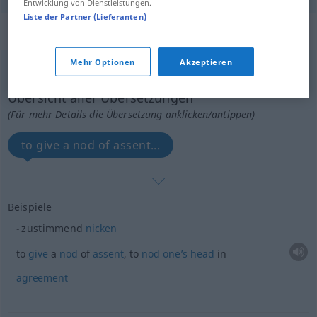
Entwicklung von Dienstleistungen.
Liste der Partner (Lieferanten)
„zustimmend“
: Adverb
Mehr Optionen
Akzeptieren
zustimmend
adv
Übersicht aller Übersetzungen
(Für mehr Details die Übersetzung anklicken/antippen)
to give a nod of assent...
Beispiele
zustimmend
nicken
to
give
a
nod
of
assent
, to
nod
one’s
head
in
agreement