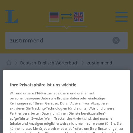
Deutsch-Englisch Wörterbuch
zustimmend
Deutsch-Englisch Übersetzung für
"zustimmend"
Ihre Privatsphäre ist uns wichtig
Wir und unsere
716
-Partner speichern und greifen auf
"zustimmend" Englisch
personenbezogene Daten wie Browserdaten oder eindeutige
Kennungen auf Ihrem Gerät zu. Durch Auswahl von Akzeptieren
Übersetzung
aktivieren Sie Tracking-Technologien für die unter „Wir und unsere
Partner verarbeiten Daten, um Ihnen Dienste bereitzustellen“
aufgeführten Zwecke. Wenn Tracker deaktiviert sind, sind manche
Inhalte und Anzeigen möglicherweise nicht mehr so relevant für Sie. Sie
„zustimmend“
: Adjektiv
können dieses Menü jederzeit wieder aufrufen, um Ihre Einstellungen zu