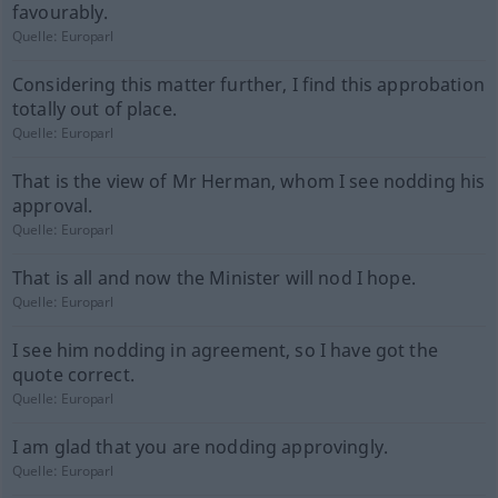
favourably.
Quelle:
Europarl
Considering this matter further, I find this approbation
totally out of place.
Quelle:
Europarl
That is the view of Mr Herman, whom I see nodding his
approval.
Quelle:
Europarl
That is all and now the Minister will nod I hope.
Quelle:
Europarl
I see him nodding in agreement, so I have got the
quote correct.
Quelle:
Europarl
I am glad that you are nodding approvingly.
Quelle:
Europarl