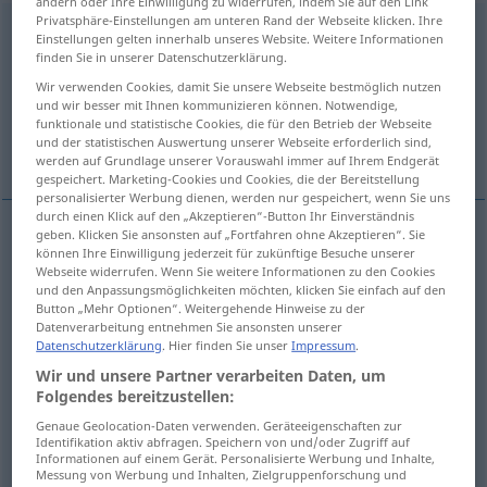
ändern oder Ihre Einwilligung zu widerrufen, indem Sie auf den Link
Privatsphäre-Einstellungen am unteren Rand der Webseite klicken. Ihre
zustimmend
adj
Einstellungen gelten innerhalb unseres Website. Weitere Informationen
finden Sie in unserer Datenschutzerklärung.
Übersicht aller Übersetzungen
Wir verwenden Cookies, damit Sie unsere Webseite bestmöglich nutzen
(Für mehr Details die Übersetzung anklicken/antippen)
und wir besser mit Ihnen kommunizieren können. Notwendige,
funktionale und statistische Cookies, die für den Betrieb der Webseite
und der statistischen Auswertung unserer Webseite erforderlich sind,
affirmative, positive
assenting
werden auf Grundlage unserer Vorauswahl immer auf Ihrem Endgerät
gespeichert. Marketing-Cookies und Cookies, die der Bereitstellung
personalisierter Werbung dienen, werden nur gespeichert, wenn Sie uns
durch einen Klick auf den „Akzeptieren“-Button Ihr Einverständnis
geben. Klicken Sie ansonsten auf „Fortfahren ohne Akzeptieren“. Sie
können Ihre Einwilligung jederzeit für zukünftige Besuche unserer
affirmative
zustimmend
Antwort etc
Webseite widerrufen. Wenn Sie weitere Informationen zu den Cookies
und den Anpassungsmöglichkeiten möchten, klicken Sie einfach auf den
Button „Mehr Optionen“. Weitergehende Hinweise zu der
positive
zustimmend
Antwort etc
Datenverarbeitung entnehmen Sie ansonsten unserer
Datenschutzerklärung
. Hier finden Sie unser
Impressum
.
Wir und unsere Partner verarbeiten Daten, um
Folgendes bereitzustellen:
assenting
zustimmend
Kopfnicken etc
Genaue Geolocation-Daten verwenden. Geräteeigenschaften zur
Identifikation aktiv abfragen. Speichern von und/oder Zugriff auf
Informationen auf einem Gerät. Personalisierte Werbung und Inhalte,
Messung von Werbung und Inhalten, Zielgruppenforschung und