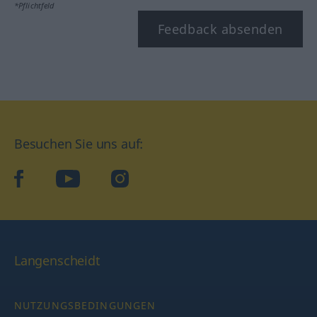
*Pflichtfeld
Feedback absenden
Besuchen Sie uns auf:
facebook
YouTube
Instagram
Langenscheidt
NUTZUNGSBEDINGUNGEN