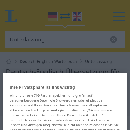
Deutsch-Englisch Wörterbuch
Unterlassung
Deutsch-Englisch Übersetzung für
"Unterlassung"
Ihre Privatsphäre ist uns wichtig
Wir und unsere
716
-Partner speichern und greifen auf
"Unterlassung" Englisch
personenbezogene Daten wie Browserdaten oder eindeutige
Übersetzung
Kennungen auf Ihrem Gerät zu. Durch Auswahl von Akzeptieren
aktivieren Sie Tracking-Technologien für die unter „Wir und unsere
Partner verarbeiten Daten, um Ihnen Dienste bereitzustellen“
aufgeführten Zwecke. Wenn Tracker deaktiviert sind, sind manche
„Unterlassung“
: Femininum
Inhalte und Anzeigen möglicherweise nicht mehr so relevant für Sie. Sie
können dieses Menü jederzeit wieder aufrufen, um Ihre Einstellungen zu