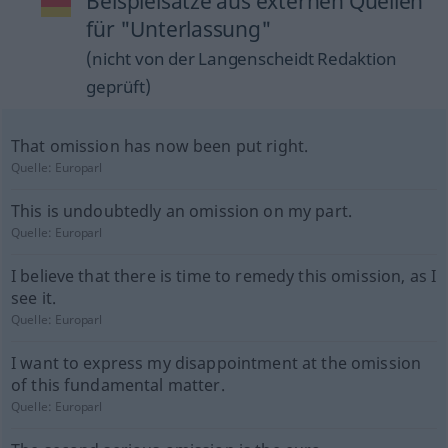
Beispielsätze aus externen Quellen
für "Unterlassung"
(nicht von der Langenscheidt Redaktion
geprüft)
That omission has now been put right.
Quelle:
Europarl
This is undoubtedly an omission on my part.
Quelle:
Europarl
I believe that there is time to remedy this omission, as I
see it.
Quelle:
Europarl
I want to express my disappointment at the omission
of this fundamental matter.
Quelle:
Europarl