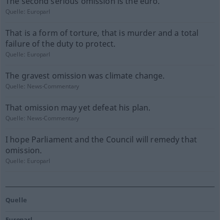
The second serious omission is the euro.
Quelle:
Europarl
That is a form of torture, that is murder and a total
failure of the duty to protect.
Quelle:
Europarl
The gravest omission was climate change.
Quelle:
News-Commentary
That omission may yet defeat his plan.
Quelle:
News-Commentary
I hope Parliament and the Council will remedy that
omission.
Quelle:
Europarl
Quelle
Europarl