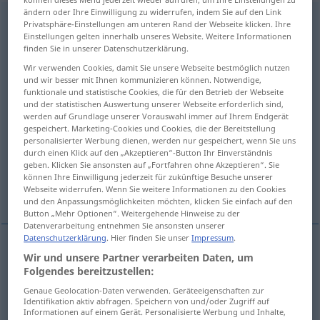
ändern oder Ihre Einwilligung zu widerrufen, indem Sie auf den Link
Unterlassung
f
<
Unterlassung
;
Unterlassungen
>
Privatsphäre-Einstellungen am unteren Rand der Webseite klicken. Ihre
Einstellungen gelten innerhalb unseres Website. Weitere Informationen
Übersicht aller Übersetzungen
finden Sie in unserer Datenschutzerklärung.
(Für mehr Details die Übersetzung anklicken/antippen)
Wir verwenden Cookies, damit Sie unsere Webseite bestmöglich nutzen
und wir besser mit Ihnen kommunizieren können. Notwendige,
funktionale und statistische Cookies, die für den Betrieb der Webseite
omission, failure, neglect
und der statistischen Auswertung unserer Webseite erforderlich sind,
werden auf Grundlage unserer Vorauswahl immer auf Ihrem Endgerät
gespeichert. Marketing-Cookies und Cookies, die der Bereitstellung
default, neglect, nonfeasance non-,
personalisierter Werbung dienen, werden nur gespeichert, wenn Sie uns
forbearance, omission
durch einen Klick auf den „Akzeptieren“-Button Ihr Einverständnis
geben. Klicken Sie ansonsten auf „Fortfahren ohne Akzeptieren“. Sie
können Ihre Einwilligung jederzeit für zukünftige Besuche unserer
omission
Webseite widerrufen. Wenn Sie weitere Informationen zu den Cookies
und den Anpassungsmöglichkeiten möchten, klicken Sie einfach auf den
Button „Mehr Optionen“. Weitergehende Hinweise zu der
Datenverarbeitung entnehmen Sie ansonsten unserer
Datenschutzerklärung
. Hier finden Sie unser
Impressum
.
Wir und unsere Partner verarbeiten Daten, um
omission
Unterlassung
jedes Nichtstun,
Folgendes bereitzustellen:
Versäumnis
NUR
<
>
SG
Genaue Geolocation-Daten verwenden. Geräteeigenschaften zur
Identifikation aktiv abfragen. Speichern von und/oder Zugriff auf
Informationen auf einem Gerät. Personalisierte Werbung und Inhalte,