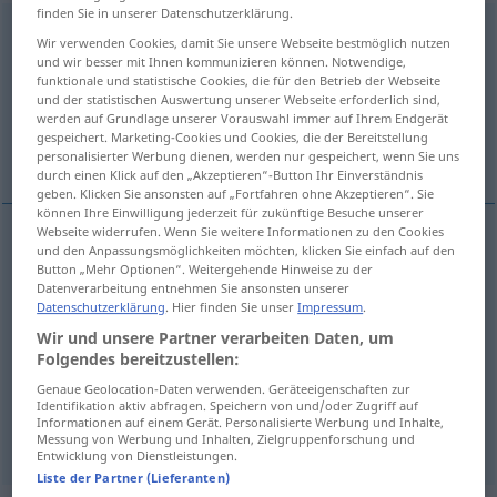
finden Sie in unserer Datenschutzerklärung.
Nichteinhaltung
f
Wir verwenden Cookies, damit Sie unsere Webseite bestmöglich nutzen
und wir besser mit Ihnen kommunizieren können. Notwendige,
Übersicht aller Übersetzungen
funktionale und statistische Cookies, die für den Betrieb der Webseite
und der statistischen Auswertung unserer Webseite erforderlich sind,
(Für mehr Details die Übersetzung anklicken/antippen)
werden auf Grundlage unserer Vorauswahl immer auf Ihrem Endgerät
gespeichert. Marketing-Cookies und Cookies, die der Bereitstellung
non- of, failure to observe (, non- with
personalisierter Werbung dienen, werden nur gespeichert, wenn Sie uns
durch einen Klick auf den „Akzeptieren“-Button Ihr Einverständnis
geben. Klicken Sie ansonsten auf „Fortfahren ohne Akzeptieren“. Sie
können Ihre Einwilligung jederzeit für zukünftige Besuche unserer
Webseite widerrufen. Wenn Sie weitere Informationen zu den Cookies
und den Anpassungsmöglichkeiten möchten, klicken Sie einfach auf den
nonobservance
a.
non-
(of),
failure
to
observe
(
od
Button „Mehr Optionen“. Weitergehende Hinweise zu der
Datenverarbeitung entnehmen Sie ansonsten unserer
to
comply
[with])
Nichteinhaltung
BR
Datenschutzerklärung
. Hier finden Sie unser
Impressum
.
Wir und unsere Partner verarbeiten Daten, um
Nichtbeachtung
Folgendes bereitzustellen:
Genaue Geolocation-Daten verwenden. Geräteeigenschaften zur
noncompliance
a.
non-
(with)
BR
Identifikation aktiv abfragen. Speichern von und/oder Zugriff auf
Informationen auf einem Gerät. Personalisierte Werbung und Inhalte,
Nichteinhaltung
Nichtbeachtung
Messung von Werbung und Inhalten, Zielgruppenforschung und
Entwicklung von Dienstleistungen.
Liste der Partner (Lieferanten)