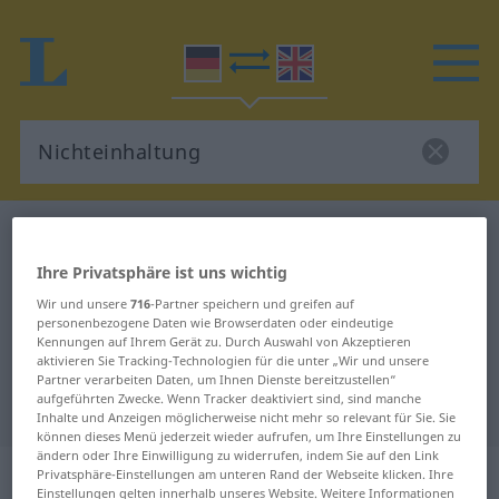
Deutsch-Englisch Wörterbuch
Nichteinhaltung
Deutsch-Englisch Übersetzung für
Ihre Privatsphäre ist uns wichtig
"Nichteinhaltung"
Wir und unsere
716
-Partner speichern und greifen auf
personenbezogene Daten wie Browserdaten oder eindeutige
Kennungen auf Ihrem Gerät zu. Durch Auswahl von Akzeptieren
aktivieren Sie Tracking-Technologien für die unter „Wir und unsere
"Nichteinhaltung" Englisch
Partner verarbeiten Daten, um Ihnen Dienste bereitzustellen“
aufgeführten Zwecke. Wenn Tracker deaktiviert sind, sind manche
Übersetzung
Inhalte und Anzeigen möglicherweise nicht mehr so relevant für Sie. Sie
können dieses Menü jederzeit wieder aufrufen, um Ihre Einstellungen zu
ändern oder Ihre Einwilligung zu widerrufen, indem Sie auf den Link
„Nichteinhaltung“
: Femininum
Privatsphäre-Einstellungen am unteren Rand der Webseite klicken. Ihre
Einstellungen gelten innerhalb unseres Website. Weitere Informationen