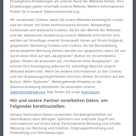
Privatsphäre-Einstellungen am unteren Rand der Webseite klicken. Ihre
Einstellungen gelten innerhalb unseres Website. Weitere Informationen
Hilfeleistung
f
finden Sie in unserer Datenschutzerklärung.
Wir verwenden Cookies, damit Sie unsere Webseite bestmöglich nutzen
Übersicht aller Übersetzungen
und wir besser mit Ihnen kommunizieren können. Notwendige,
(Für mehr Details die Übersetzung anklicken/antippen)
funktionale und statistische Cookies, die für den Betrieb der Webseite
und der statistischen Auswertung unserer Webseite erforderlich sind,
werden auf Grundlage unserer Vorauswahl immer auf Ihrem Endgerät
help, aid, assistance
salvage
gespeichert. Marketing-Cookies und Cookies, die der Bereitstellung
personalisierter Werbung dienen, werden nur gespeichert, wenn Sie uns
durch einen Klick auf den „Akzeptieren“-Button Ihr Einverständnis
geben. Klicken Sie ansonsten auf „Fortfahren ohne Akzeptieren“. Sie
können Ihre Einwilligung jederzeit für zukünftige Besuche unserer
Webseite widerrufen. Wenn Sie weitere Informationen zu den Cookies
help
Hilfeleistung
Helfen
und den Anpassungsmöglichkeiten möchten, klicken Sie einfach auf den
Button „Mehr Optionen“. Weitergehende Hinweise zu der
assistance
Hilfeleistung
Helfen
Datenverarbeitung entnehmen Sie ansonsten unserer
Datenschutzerklärung
. Hier finden Sie unser
Impressum
.
Wir und unsere Partner verarbeiten Daten, um
aid
Hilfeleistung
besonders finanzielle
Folgendes bereitzustellen:
Genaue Geolocation-Daten verwenden. Geräteeigenschaften zur
Identifikation aktiv abfragen. Speichern von und/oder Zugriff auf
Informationen auf einem Gerät. Personalisierte Werbung und Inhalte,
Messung von Werbung und Inhalten, Zielgruppenforschung und
salvage
Hilfeleistung
SCHIFF
Entwicklung von Dienstleistungen.