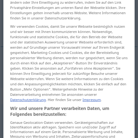
ändern oder Ihre Einwilligung zu widerrufen, indem Sie auf den Link
Privatsphäre-Einstellungen am unteren Rand der Webseite klicken. Ihre
Übersicht aller Übersetzungen
Einstellungen gelten innerhalb unseres Website. Weitere Informationen
finden Sie in unserer Datenschutzerklärung.
(Für mehr Details die Übersetzung anklicken/antippen)
Wir verwenden Cookies, damit Sie unsere Webseite bestmöglich nutzen
impatient
und wir besser mit Ihnen kommunizieren können. Notwendige,
funktionale und statistische Cookies, die für den Betrieb der Webseite
und der statistischen Auswertung unserer Webseite erforderlich sind,
werden auf Grundlage unserer Vorauswahl immer auf Ihrem Endgerät
gespeichert. Marketing-Cookies und Cookies, die der Bereitstellung
personalisierter Werbung dienen, werden nur gespeichert, wenn Sie uns
durch einen Klick auf den „Akzeptieren“-Button Ihr Einverständnis
impatient
ungeduldig
Person
geben. Klicken Sie ansonsten auf „Fortfahren ohne Akzeptieren“. Sie
können Ihre Einwilligung jederzeit für zukünftige Besuche unserer
Webseite widerrufen. Wenn Sie weitere Informationen zu den Cookies
und den Anpassungsmöglichkeiten möchten, klicken Sie einfach auf den
Button „Mehr Optionen“. Weitergehende Hinweise zu der
„ungeduldig“
: Adverb
Datenverarbeitung entnehmen Sie ansonsten unserer
Datenschutzerklärung
. Hier finden Sie unser
Impressum
.
Wir und unsere Partner verarbeiten Daten, um
ungeduldig
adv
Folgendes bereitzustellen:
Genaue Geolocation-Daten verwenden. Geräteeigenschaften zur
Übersicht aller Übersetzungen
Identifikation aktiv abfragen. Speichern von und/oder Zugriff auf
(Für mehr Details die Übersetzung anklicken/antippen)
Informationen auf einem Gerät. Personalisierte Werbung und Inhalte,
Messung von Werbung und Inhalten, Zielgruppenforschung und