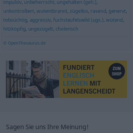
impulsiv
,
unbeherrscht
,
ungehalten (geh.)
,
unkontrolliert
,
wutentbrannt
,
zügellos
,
rasend
,
genervt
,
tobsüchtig
,
aggressiv
,
fuchsteufelswild (ugs.)
,
wütend
,
hitzköpfig
,
ungezügelt
,
cholerisch
© OpenThesaurus.de
Sagen Sie uns Ihre Meinung!