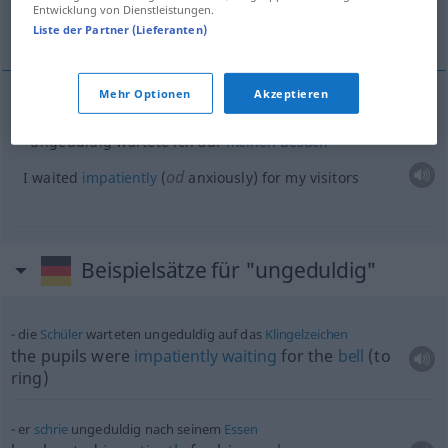
Entwicklung von Dienstleistungen.
I waited impatiently for my visitors
Liste der Partner (Lieferanten)
Mehr Optionen
Akzeptieren
Beispiele
ungeduldig wartete ich auf
meinen
Besuch
od
I waited
impatiently
(
anxiously) for my visitors
Beispielsätze für "ungeduldig"
die
Schüler
warteten ungeduldig auf das
Klingelzeichen
the pupils were
impatiently
waiting
for the
bell
(to
ring)
er
schrie
ungeduldig nach seinem
Essen