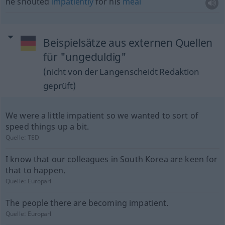
he shouted
impatiently
for his
meal
Beispielsätze aus externen Quellen
für "ungeduldig"
(nicht von der Langenscheidt Redaktion
geprüft)
We were a little impatient so we wanted to sort of
speed things up a bit.
Quelle:
TED
I know that our colleagues in South Korea are keen for
that to happen.
Quelle:
Europarl
The people there are becoming impatient.
Quelle:
Europarl