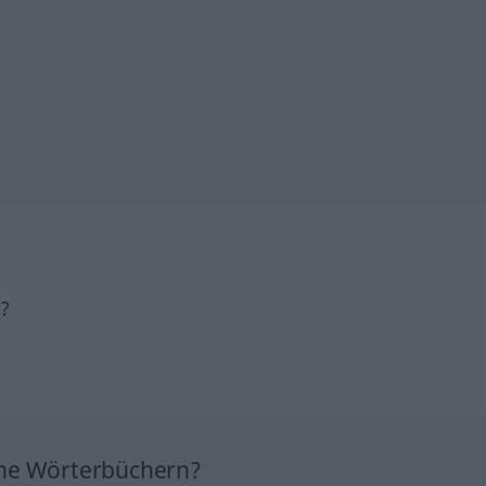
h?
ine Wörterbüchern?