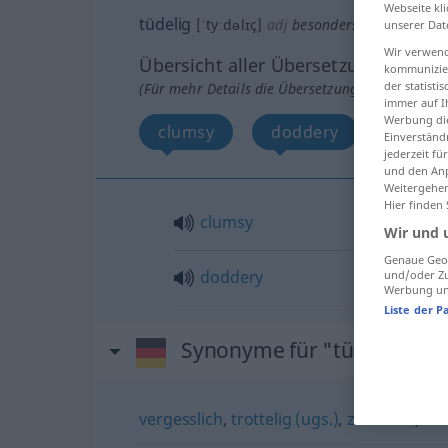
Webseite kli
tüdelig
[ˈtyːdəlɪç]
adj
besonders
unserer Dat
NORDD
UMG
Wir verwend
Übersicht aller Übersetzungen
kommunizier
der statist
(Für mehr Details die Übersetzung anklicken/an
immer auf I
Werbung die
clumsy
doddery
Einverständ
jederzeit f
und den Anp
Weitergehen
Hier finden
clumsy
Wir und 
Genaue Geol
doddery
und/oder Zu
Werbung und
Liste der P
Synonyme für "tüdelig"
vergesslich
,
trottelig (ugs.)
,
zerstreut
,
sch