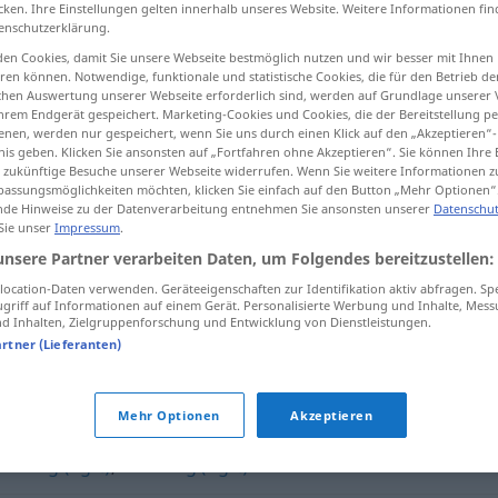
cken. Ihre Einstellungen gelten innerhalb unseres Website. Weitere Informationen fin
enschutzerklärung.
en Cookies, damit Sie unsere Webseite bestmöglich nutzen und wir besser mit Ihnen
en können. Notwendige, funktionale und statistische Cookies, die für den Betrieb d
ischen Auswertung unserer Webseite erforderlich sind, werden auf Grundlage unserer
tippen)
hrem Endgerät gespeichert. Marketing-Cookies und Cookies, die der Bereitstellung per
nen, werden nur gespeichert, wenn Sie uns durch einen Klick auf den „Akzeptieren“-
nis geben. Klicken Sie ansonsten auf „Fortfahren ohne Akzeptieren“. Sie können Ihre 
ür zukünftige Besuche unserer Webseite widerrufen. Wenn Sie weitere Informationen 
assungsmöglichkeiten möchten, klicken Sie einfach auf den Button „Mehr Optionen“
de Hinweise zu der Datenverarbeitung entnehmen Sie ansonsten unserer
Datenschut
 Sie unser
Impressum
.
tüdelig
unbeholfen
unsere Partner verarbeiten Daten, um Folgendes bereitzustellen:
ocation-Daten verwenden. Geräteeigenschaften zur Identifikation aktiv abfragen. Sp
tüdelig
verwirrt, senil
griff auf Informationen auf einem Gerät. Personalisierte Werbung und Inhalte, Mes
 Inhalten, Zielgruppenforschung und Entwicklung von Dienstleistungen.
artner (Lieferanten)
Mehr Optionen
Akzeptieren
usselig (ugs.)
,
schusslig (ugs.)