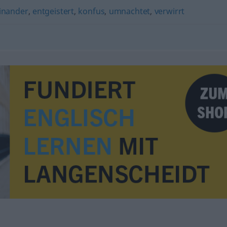
inander
,
entgeistert
,
konfus
,
umnachtet
,
verwirrt