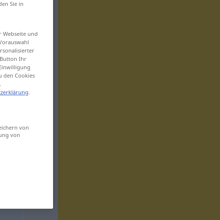
den Sie in
er Webseite und
 Vorauswahl
sonalisierter
Button Ihr
Einwilligung
zu den Cookies
.
zerklärung
.
eichern von
sung von