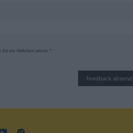
m Sie ein Häkchen setzen.*
Feedback absend
ook
YouTube
Instagram