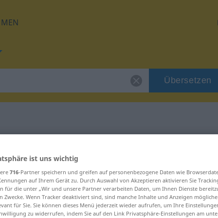
HMEN
Übersetzen
für "tüdelig"
atsphäre ist uns wichtig
sere
716
-Partner speichern und greifen auf personenbezogene Daten wie Browserdat
Kennungen auf Ihrem Gerät zu. Durch Auswahl von Akzeptieren aktivieren Sie Trackin
n für die unter „Wir und unsere Partner verarbeiten Daten, um Ihnen Dienste bereitz
n Zwecke. Wenn Tracker deaktiviert sind, sind manche Inhalte und Anzeigen mögliche
evant für Sie. Sie können dieses Menü jederzeit wieder aufrufen, um Ihre Einstellung
inwilligung zu widerrufen, indem Sie auf den Link Privatsphäre-Einstellungen am unt