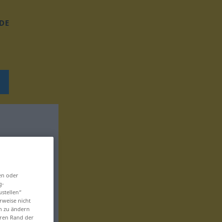
DE
en oder
g-
ustellen“
rweise nicht
en zu ändern
eren Rand der