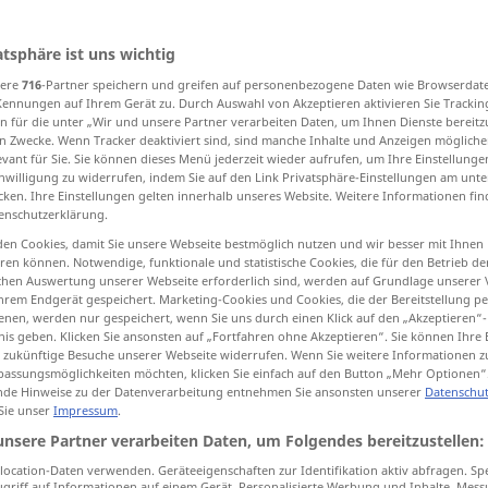
akel
>
atsphäre ist uns wichtig
sere
716
-Partner speichern und greifen auf personenbezogene Daten wie Browserdat
tippen)
Kennungen auf Ihrem Gerät zu. Durch Auswahl von Akzeptieren aktivieren Sie Trackin
n für die unter „Wir und unsere Partner verarbeiten Daten, um Ihnen Dienste bereitz
row
fuss
n Zwecke. Wenn Tracker deaktiviert sind, sind manche Inhalte und Anzeigen mögliche
evant für Sie. Sie können dieses Menü jederzeit wieder aufrufen, um Ihre Einstellung
inwilligung zu widerrufen, indem Sie auf den Link Privatsphäre-Einstellungen am unt
cken. Ihre Einstellungen gelten innerhalb unseres Website. Weitere Informationen fin
pus
enschutzerklärung.
en Cookies, damit Sie unsere Webseite bestmöglich nutzen und wir besser mit Ihnen
en können. Notwendige, funktionale und statistische Cookies, die für den Betrieb d
ischen Auswertung unserer Webseite erforderlich sind, werden auf Grundlage unserer
Spektakel
Lärm, Radau
hrem Endgerät gespeichert. Marketing-Cookies und Cookies, die der Bereitstellung per
nen, werden nur gespeichert, wenn Sie uns durch einen Klick auf den „Akzeptieren“-
nis geben. Klicken Sie ansonsten auf „Fortfahren ohne Akzeptieren“. Sie können Ihre 
ür zukünftige Besuche unserer Webseite widerrufen. Wenn Sie weitere Informationen 
assungsmöglichkeiten möchten, klicken Sie einfach auf den Button „Mehr Optionen“
de Hinweise zu der Datenverarbeitung entnehmen Sie ansonsten unserer
Datenschut
 Sie unser
Impressum
.
unsere Partner verarbeiten Daten, um Folgendes bereitzustellen:
ocation-Daten verwenden. Geräteeigenschaften zur Identifikation aktiv abfragen. Sp
griff auf Informationen auf einem Gerät. Personalisierte Werbung und Inhalte, Mes