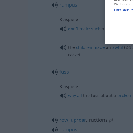
rumpus
Werbung und
Liste der P
Beispiele
don’t
make
such
a racket on th
od
the
children
made
an
awful
(
racket
fuss
Beispiele
why
all
the fuss about a
broken
row
,
uproar
, ructions
pl
rumpus