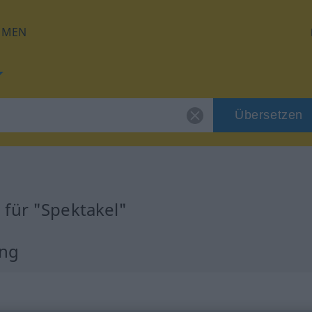
HMEN
Übersetzen
für "Spektakel"
ung