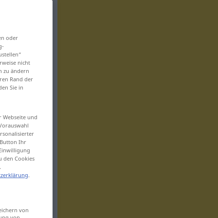
en oder
g-
ustellen“
rweise nicht
en zu ändern
eren Rand der
den Sie in
er Webseite und
 Vorauswahl
sonalisierter
Button Ihr
Einwilligung
zu den Cookies
.
zerklärung
.
eichern von
sung von