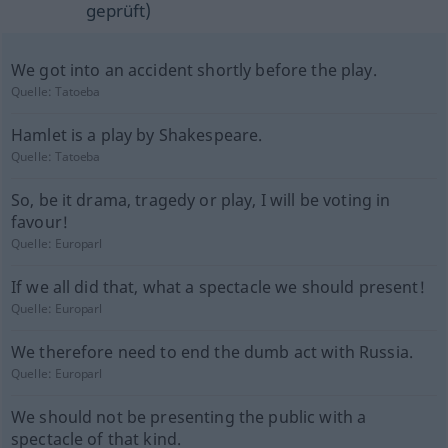
geprüft)
We got into an accident shortly before the play.
Quelle:
Tatoeba
Hamlet is a play by Shakespeare.
Quelle:
Tatoeba
So, be it drama, tragedy or play, I will be voting in
favour!
Quelle:
Europarl
If we all did that, what a spectacle we should present!
Quelle:
Europarl
We therefore need to end the dumb act with Russia.
Quelle:
Europarl
We should not be presenting the public with a
spectacle of that kind.