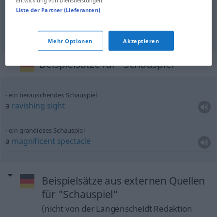
Entwicklung von Dienstleistungen.
Liste der Partner (Lieferanten)
sight
Schauspiel
FIG
Mehr Optionen
Akzeptieren
Beispielsätze für "Schauspiel"
ein berauschendes Schauspiel
a
ravishing
sight
ein grandioses Schauspiel
a
magnificent
spectacle
Beispielsätze aus externen Quellen
für "Schauspiel"
(nicht von der Langenscheidt Redaktion