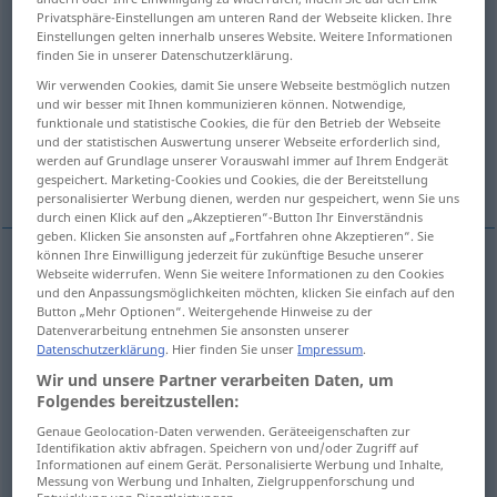
Privatsphäre-Einstellungen am unteren Rand der Webseite klicken. Ihre
Einstellungen gelten innerhalb unseres Website. Weitere Informationen
Übersicht aller Übersetzungen
finden Sie in unserer Datenschutzerklärung.
(Für mehr Details die Übersetzung anklicken/antippen)
Wir verwenden Cookies, damit Sie unsere Webseite bestmöglich nutzen
und wir besser mit Ihnen kommunizieren können. Notwendige,
stage play, drama
funktionale und statistische Cookies, die für den Betrieb der Webseite
und der statistischen Auswertung unserer Webseite erforderlich sind,
werden auf Grundlage unserer Vorauswahl immer auf Ihrem Endgerät
spectacle, scene, sight
gespeichert. Marketing-Cookies und Cookies, die der Bereitstellung
personalisierter Werbung dienen, werden nur gespeichert, wenn Sie uns
durch einen Klick auf den „Akzeptieren“-Button Ihr Einverständnis
geben. Klicken Sie ansonsten auf „Fortfahren ohne Akzeptieren“. Sie
können Ihre Einwilligung jederzeit für zukünftige Besuche unserer
Webseite widerrufen. Wenn Sie weitere Informationen zu den Cookies
(stage)
play
Schauspiel
THEAT
und den Anpassungsmöglichkeiten möchten, klicken Sie einfach auf den
Button „Mehr Optionen“. Weitergehende Hinweise zu der
Datenverarbeitung entnehmen Sie ansonsten unserer
drama
Schauspiel
THEAT
Datenschutzerklärung
. Hier finden Sie unser
Impressum
.
Wir und unsere Partner verarbeiten Daten, um
Folgendes bereitzustellen:
spectacle
Schauspiel
FIG
Genaue Geolocation-Daten verwenden. Geräteeigenschaften zur
Identifikation aktiv abfragen. Speichern von und/oder Zugriff auf
Informationen auf einem Gerät. Personalisierte Werbung und Inhalte,
scene
Schauspiel
FIG
Messung von Werbung und Inhalten, Zielgruppenforschung und